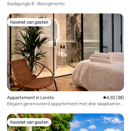
Stadsjungle 8 - Risorgimento
Favoriet van gasten
Favoriet van gasten
Appartement in Loreto
Gemiddelde be
4,92 (38)
Elegant gerenoveerd appartement met drie slaapkamers
in Loreto (M1-M2)
Favoriet van gasten
Favoriet van gasten