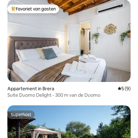
Favoriet van gasten
Topfavoriet van gasten
Appartement in Brera
Gemiddeld
5 (9)
Suite Duomo Delight - 300 m van de Duomo
Superhost
Superhost