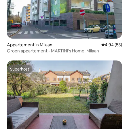
Appartement in Milaan
Gemiddelde be
4,94 (53)
Groen appartement - MARTINI's Home, Milaan
Superhost
Superhost