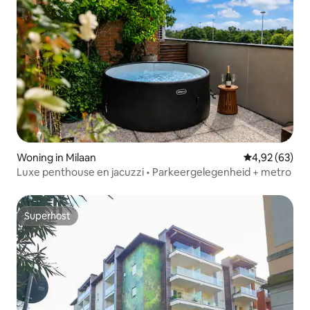
Woning in Milaan
Gemiddelde be
4,92 (63)
Luxe penthouse en jacuzzi • Parkeergelegenheid + metro
Superhost
Superhost