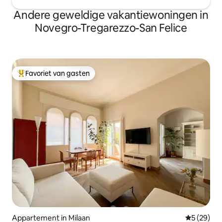
Andere geweldige vakantiewoningen in
Novegro-Tregarezzo-San Felice
Favoriet van gasten
Topfavoriet van gasten
Appartement in Milaan
Gemiddelde
5 (29)