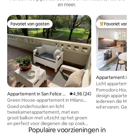
en meer.
Favoriet van gasten
Favoriet van g
Favoriet van gasten
Topfavoriet van 
Appartement in M
Licht appartement 
Unipol Dome, Du
Pomodoro House is
Appartement in San Felice S
Gemiddelde beoordeling van 4,9
4,96 (24)
design appartemen
egrate
Green House-appartement in Milano
iedereen die Milaa
San Felice
Goed onderhouden en licht
wil ervaren. Gelegen in een rustige
tweekamerappartement, met een
omgeving met goe
groot balkon met uitzicht op het groen
de luchthaven Lina
en perfect voor diegenen die op zoek
Dome Arena (Olym
Populaire voorzieningen in
zijn naar rust en comfort op slechts
de Fabrique, het 