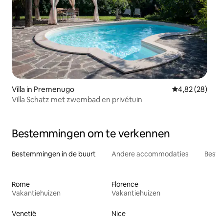
Villa in Premenugo
Gemiddelde be
4,82 (28)
Villa Schatz met zwembad en privétuin
Bestemmingen om te verkennen
Bestemmingen in de buurt
Andere accommodaties
Best
Rome
Florence
Vakantiehuizen
Vakantiehuizen
Venetië
Nice