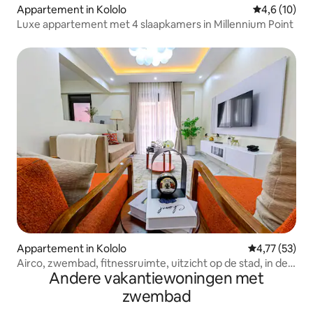
Appartement in Kololo
Gemiddelde b
4,6 (10)
Luxe appartement met 4 slaapkamers in Millennium Point
Appartement in Kololo
Gemiddelde be
4,77 (53)
Airco, zwembad, fitnessruimte, uitzicht op de stad, in de
Andere vakantiewoningen met
buurt van Acacia Mall Kololo
zwembad