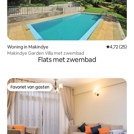
Woning in Makindye
Gemiddelde be
4,72 (25)
Makindye Garden Villa met zwembad
Flats met zwembad
Favoriet van gasten
Favoriet van gasten