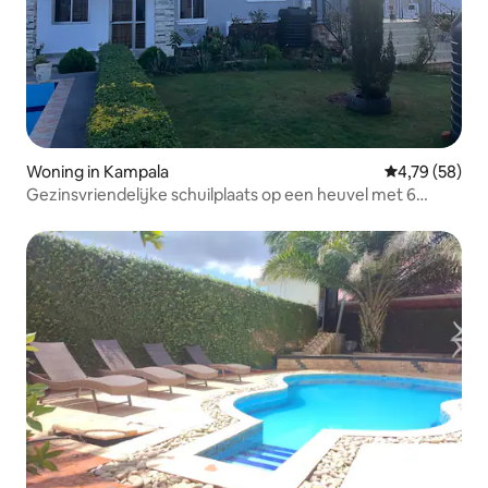
Woning in Kampala
Gemiddelde be
4,79 (58)
Gezinsvriendelijke schuilplaats op een heuvel met 6
slaapkamers en zwembad