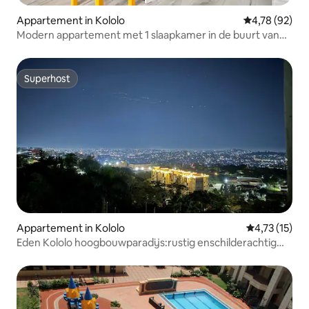
Appartement in Kololo
Gemiddelde be
4,78 (92)
Modern appartement met 1 slaapkamer in de buurt van
Acacia Mall
Superhost
Superhost
Appartement in Kololo
Gemiddelde be
4,73 (15)
Eden Kololo hoogbouwparadijs:rustig enschilderachtig
uitzicht