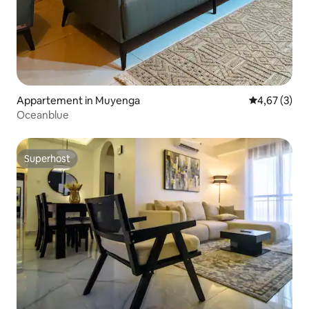
Appartement in Muyenga
Gemiddelde b
4,67 (3)
Oceanblue
Superhost
Superhost