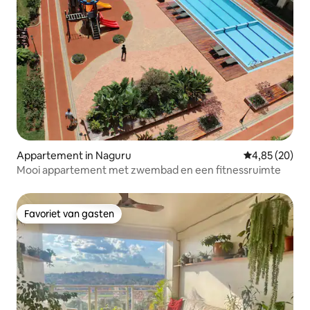
Appartement in Naguru
Gemiddelde be
4,85 (20)
Mooi appartement met zwembad en een fitnessruimte
Favoriet van gasten
Favoriet van gasten