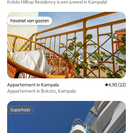
Kololo Hilltop Residency is een juweel in Kampala!
Favoriet van gasten
Favoriet van gasten
Appartement in Kampala
Gemiddelde be
4,95 (22)
Appartement in Bukoto, Kampala
Superhost
Superhost