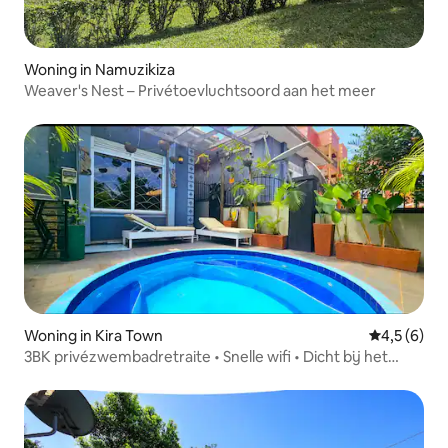
Woning in Namuzikiza
Weaver's Nest – Privétoevluchtsoord aan het meer
Woning in Kira Town
Gemiddelde 
4,5 (6)
3BK privézwembadretraite • Snelle wifi • Dicht bij het
meer