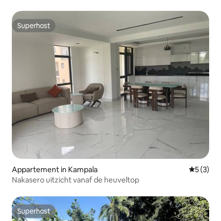
Superhost
Superhost
Appartement in Kampala
Gemiddeld
5 (3)
Nakasero uitzicht vanaf de heuveltop
Superhost
Superhost