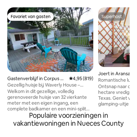
Favoriet van gasten
Superhost
Favoriet van gasten
Superhost
Joert in Aransas P
Gastenverblijf in Corpus Ch
Gemiddelde beoordeling van 4,95
4,95 (819)
Romantische luxe 
risti
Gezellig huisje bij Waverly House –
hectare in Texas
Ontsnap naar onze 
Ontspan en kom tot rust
Welkom in dit gezellige, volledig
hectare vredig lan
gerenoveerde huisje van 32 vierkante
Texas. Geniet van
meter met een eigen ingang, een
glamping-uitje m
complete badkamer en een mini-split
een hottub, vuurp
Populaire voorzieningen in
airconditioning/verwarming. Houd er
voor zonsonderga
rekening mee dat als deuren/ramen te
en ontspannende uitstapj
vakantiewoningen in Nueces County
lang open blijven staan, deze kunnen
• Rockport Beach: 
bevriezen door de vochtigheid. Geniet
Veerhaven: 15 minu