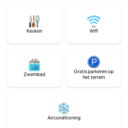
van ontspanning binnen of buiten in de
Bootshelling/kajak
volledig omheinde achtertuin en
🔥 Voorzieningen • Observatoriumdek •
meerdere zitplaatsen - perfect voor
Vuurplaats (propaa
huisdieren of rustige ochtenden. 15
Barbecueplaats (p
minuten naar Mustang Island, 25 mijl
Hot tub is voorra
naar de stranden van Port Aransas, dicht
extra kosten, 24 u
Keuken
Wifi
bij de USS Lexington, het Texas State
verwarmd of onve
Aquarium en lokale favorieten.
Hondvriendelijk (max. twee, $ 15).
Vergunning #204942.
Gratis parkeren op
Zwembad
het terrein
Airconditioning