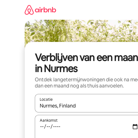
Ga
direct
naar
inhoud
Verblijven van een maa
in Nurmes
Ontdek langetermijnwoningen die ook na me
dan een maand nog als thuis aanvoelen.
Locatie
Wanneer er suggesties beschikbaar zijn, maak je 
Aankomst