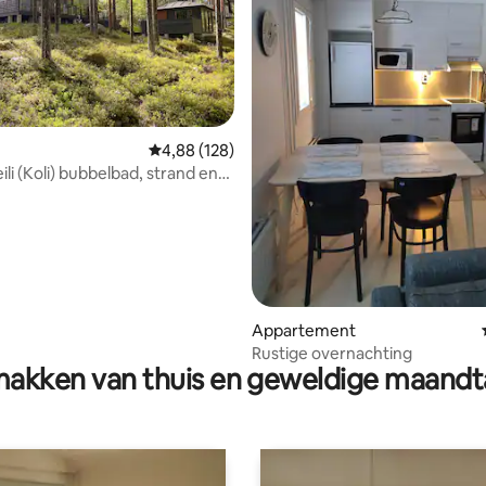
Gemiddelde beoordeling van 4,88 uit 5, 128 r
4,88 (128)
ili (Koli) bubbelbad, strand en
 van 4,89 uit 5, 19 recensies
Appartement
Rustige overnachting
akken van thuis en geweldige maandt