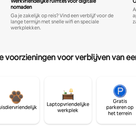
Werkvriendelijke ruimtes voor digitale
O
nomaden
A
Ga je zakelijk op reis? Vind een verblijf voor de
a
lange termijn met snelle wifi en speciale
z
werkplekken.
re voorzieningen voor verblijven van e
Gratis
Laptopvriendelijke
isdiervriendelijk
parkeren op
werkplek
het terrein