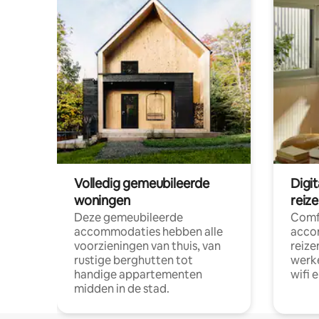
Volledig gemeubileerde
Digi
woningen
reiz
Deze gemeubileerde
Comf
accommodaties hebben alle
acco
voorzieningen van thuis, van
reize
rustige berghutten tot
werke
handige appartementen
wifi 
midden in de stad.