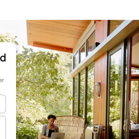
nd
er
een keuze met je de pijltjestoetsen omhoog en omlaag, óf door te tik