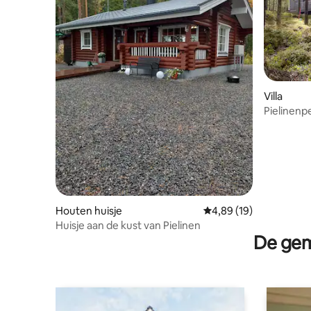
Villa
Pielinenpe
pier
Houten huisje
Gemiddelde beoordeling
4,89 (19)
Huisje aan de kust van Pielinen
De gem