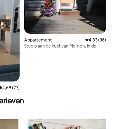
ecensies
Appartement
Gemiddelde beoordelin
4,83 (36)
Studio aan de kust van Pielinen, in de
buurt van het Bomba Spa
Gemiddelde beoordeling van 4,68 uit 5, 77 recensies
4,68 (77)
arieven