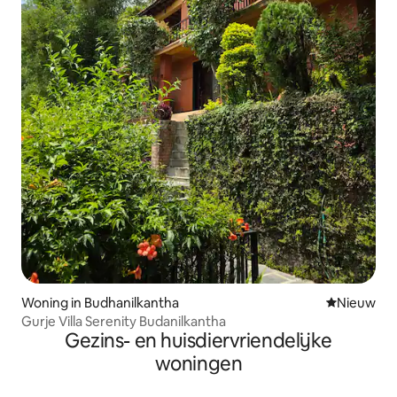
Woning in Budhanilkantha
Nieuwe ac
Nieuw
Gurje Villa Serenity Budanilkantha
Gezins- en huisdiervriendelijke
woningen