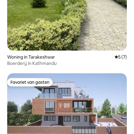
Woning in Tarakeshwar
Gemiddeld
5 (7)
Boerderij in Kathmandu
Favoriet van gasten
Favoriet van gasten