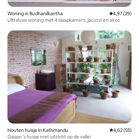
Woning in Budhanilkantha
Gemiddelde be
4,97 (29)
Ultraluxe woning met 4 slaapkamers, jacuzzi en airco
Houten huisje in Kathmandu
Gemiddelde be
4,62 (55)
Gagan 's huisje met uitzicht op de vallei