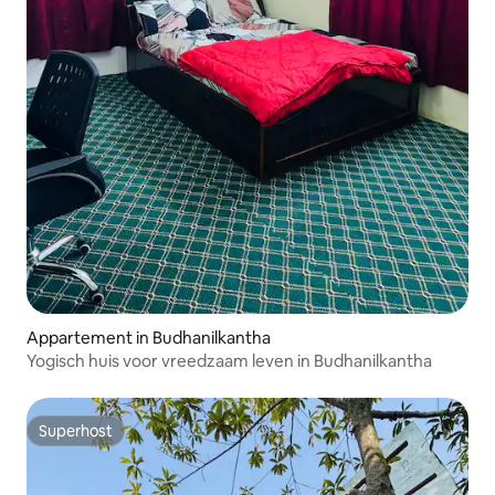
Appartement in Budhanilkantha
Yogisch huis voor vreedzaam leven in Budhanilkantha
Superhost
Superhost