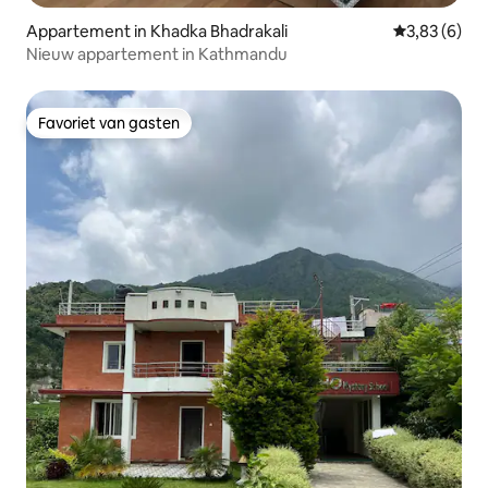
Appartement in Khadka Bhadrakali
Gemiddelde b
3,83 (6)
Nieuw appartement in Kathmandu
Favoriet van gasten
Favoriet van gasten