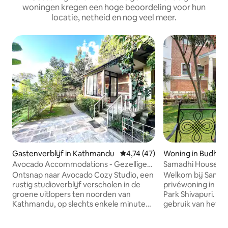
woningen kregen een hoge beoordeling voor hun
locatie, netheid en nog veel meer.
Gastenverblijf in Kathmandu
Gemiddelde beoordeling van 4,7
4,74 (47)
Woning in Budhani
Avocado Accommodations - Gezellige
Samadhi House | P
studio (kinderbed 3)
van Shivapuri
Ontsnap naar Avocado Cozy Studio, een
Welkom bij Samadh
rustig studioverblijf verscholen in de
privéwoning in de 
groene uitlopers ten noorden van
Park Shivapuri. Ge
Kathmandu, op slechts enkele minuten
gebruik van het h
van de paden van Shivapuri National
met eigen badkame
Park. De studio is ontworpen voor
dakterras met uitz