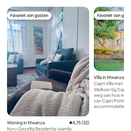
Favoriet van gasten
Favoriet van gas
Favoriet van gasten
Favoriet van gas
Villa in Mwanza
Capri Villa met zw
uitzicht op het m
Welkom bij Capri Vi
weg van huis in h
van Capri Point! Een van de weinige
accommodaties in
zwembad (gedeeld)
Gratis parkeren op
Woning in Mwanza
Gemiddelde beoordeling van 4,7
4,75 (32)
tuin met een scho
Gratis wifi🛜 - Tv
Nuru Gezellig Residentie Isamilo