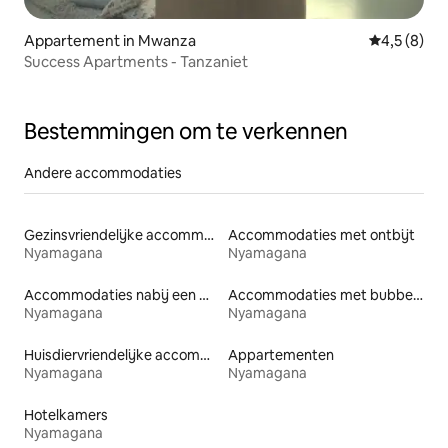
Appartement in Mwanza
Gemiddelde 
4,5 (8)
Success Apartments - Tanzaniet
Bestemmingen om te verkennen
Andere accommodaties
Gezinsvriendelijke accommodaties
Accommodaties met ontbijt
Nyamagana
Nyamagana
Accommodaties nabij een meer
Accommodaties met bubbelbad
Nyamagana
Nyamagana
Huisdiervriendelijke accommodaties
Appartementen
Nyamagana
Nyamagana
Hotelkamers
Nyamagana