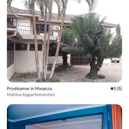
Privékamer in Mwanza
Gemiddeld
5 (5)
Mahina Appartementen