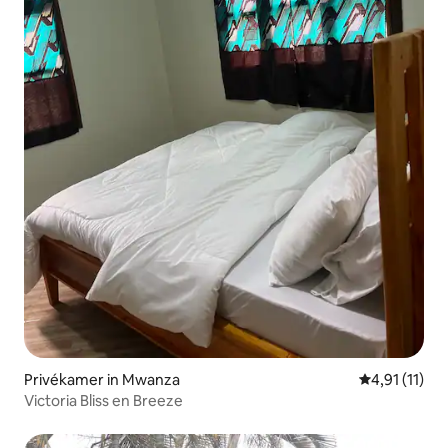
Privékamer in Mwanza
Gemiddelde b
4,91 (11)
Victoria Bliss en Breeze