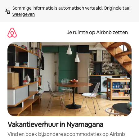
Ga
Sommige informatie is automatisch vertaald. 
Originele taal 
direct
weergeven
naar
inhoud
Je ruimte op Airbnb zetten
Vakantieverhuur in Nyamagana
Vind en boek bijzondere accommodaties op Airbnb