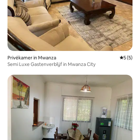
Privékamer in Mwanza
Gemiddeld
5 (5)
Semi Luxe Gastenverblijf in Mwanza City