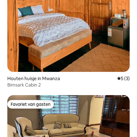
Houten huisje in Mwanza
Gemiddeld
5 (3)
Bimsark Cabin 2
Favoriet van gasten
Favoriet van gasten