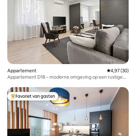
Appartement
Gemiddelde be
4,97 (30)
Appartement D18 – moderne omgeving op een rustige
locatie
Favoriet van gasten
Topfavoriet van gasten