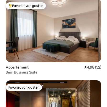
Favoriet van gasten
Topfavoriet van gasten
Appartement
Gemiddelde be
4,98 (52)
Bem Business Suite
Favoriet van gasten
Favoriet van gasten