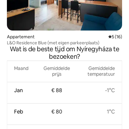
Appartement
Gemiddelde
5 (16)
L&O Residence Blue (met eigen parkeerplaats)
Wat is de beste tijd om Nyíregyháza te
bezoeken?
Maand
Gemiddelde
Gemiddelde
prijs
temperatuur
Jan
€ 88
-1°C
Feb
€ 80
1°C