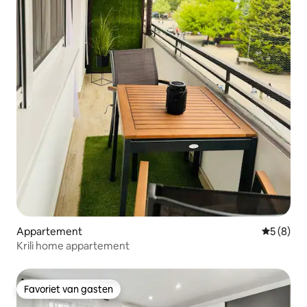
Appartement
Gemiddeld
5 (8)
Krili home appartement
Favoriet van gasten
Favoriet van gasten