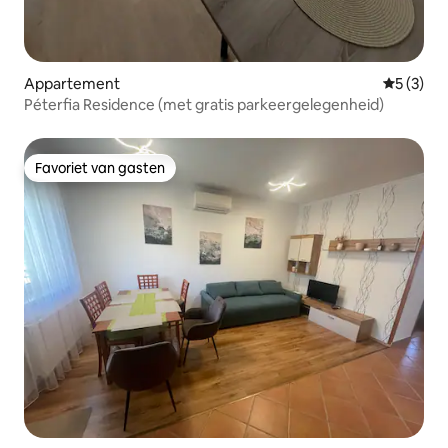
Appartement
Gemiddeld
5 (3)
Péterfia Residence (met gratis parkeergelegenheid)
Favoriet van gasten
Favoriet van gasten