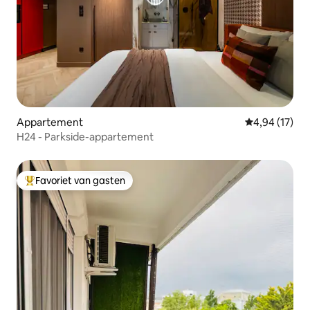
Appartement
Gemiddelde be
4,94 (17)
H24 - Parkside-appartement
Favoriet van gasten
Topfavoriet van gasten