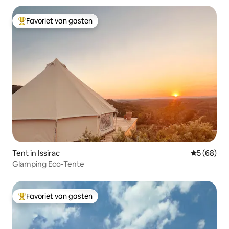
Favoriet van gasten
Topfavoriet van gasten
Tent in Issirac
Gemiddelde
5 (68)
Glamping Eco-Tente
Favoriet van gasten
Topfavoriet van gasten