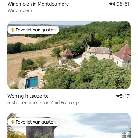
Windmolen in Montdoumerc
Gemiddelde be
4,96 (51)
Windmolen
Favoriet van gasten
Topfavoriet van gasten
Woning in Lauzerte
Gemiddelde
5 (17)
5-sterren domein in Zuid Frankrijk
Favoriet van gasten
Topfavoriet van gasten