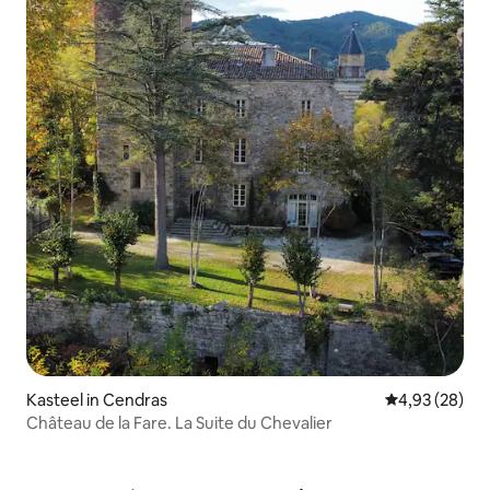
Kasteel in Cendras
Gemiddelde be
4,93 (28)
Château de la Fare. La Suite du Chevalier