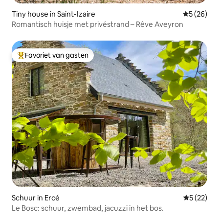
Tiny house in Saint-Izaire
Gemiddelde
5 (26)
Romantisch huisje met privéstrand – Rêve Aveyron
Favoriet van gasten
Topfavoriet van gasten
Schuur in Ercé
Gemiddelde
5 (22)
Le Bosc: schuur, zwembad, jacuzzi in het bos.