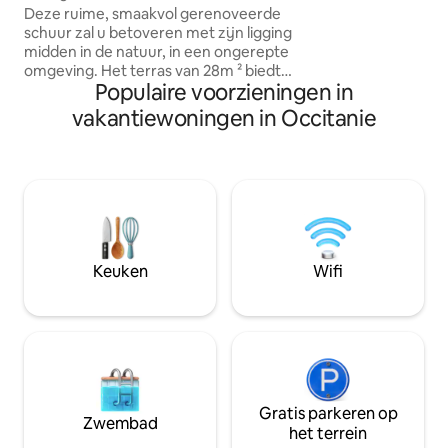
romantisch uitje ❤️ 🔐 Geen gedeel
Deze ruime, smaakvol gerenoveerde
ruimtes of buren 
schuur zal u betoveren met zijn ligging
privétuin 🌿, onbe
midden in de natuur, in een ongerepte
spa, airconditionin
omgeving. Het terras van 28m ² biedt
scherm 📺, XXL-be
Populaire voorzieningen in
een uniek panorama van het bos, je
verrassingen om t
wordt gesust door het geluid van de
vakantiewoningen in Occitanie
beek onderaan. Er is geen TV, maar
boeken. Elk detail is zorgvuldig
doordacht, alles is gemathered. Deze
accommodatie van 112 m², volledig
uitgerust, met 2 tweepersoonskamers,
een grote woonkamer met inzetstuk,
een prachtige tuin, is een plek waar het
weer wordt opgehangen. Niet over het
Keuken
Wifi
hoofd gezien.
Gratis parkeren op
Zwembad
het terrein