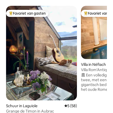
Favoriet van gasten
Favoriet van g
Topfavoriet van gasten
Topfavoriet van 
Villa in Néfiach
Villa Rom'Antiqua 
Rome
🏛️ Een volledig pr
twee, met een XX
gigantisch bed van
het oude Rome geïn
Op slechts 15 minu
Villa Rom'Antiqua 
verjaardag 🎂, een
Schuur in Laguiole
Gemiddelde beoordeling van 
5 (58)
een huwelijksaanz
Grange de Timon in Aubrac