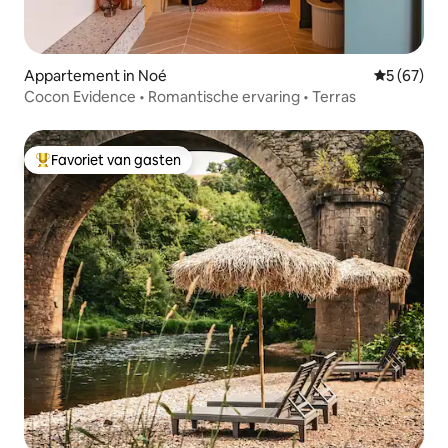
Appartement in Noé
Gemiddelde
5 (67)
Cocon Evidence • Romantische ervaring • Terras
Favoriet van gasten
Topfavoriet van gasten