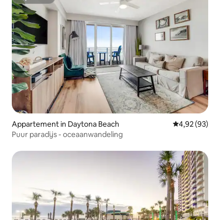
Superhost
Appartement in Daytona Beach
Gemiddelde be
4,92 (93)
Puur paradijs - oceaanwandeling