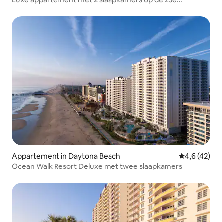
terrein. Sommige
verdieping aan de oceaan Wyndham Oc
voorzieningen/activiteiten zijn
seizoensgebonden en beschikbaar
tegen een toeslag. Dagelijkse
schoonmaak is niet inbegrepen en kan
tegen betaling worden toegevoegd.
Appartement in Daytona Beach
Gemiddelde b
4,6 (42)
Ocean Walk Resort Deluxe met twee slaapkamers