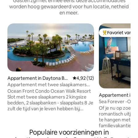
Gasten zijn het ermee eens: deze accommodaties
worden hoog gewaardeerd voor hun locatie, netheid
en meer.
Favoriet van g
Topfavoriet van 
Appartement in Daytona Bea
Gemiddelde beoordeling van 4,9
4,92 (12)
ch
Appartement met twee slaapkamers
aan de oceaan, Daytona Beach (A384)
Ocean Front Condo Ocean Walk Resort
Appartement in 
Slot met twee slaapkamers 2 kingsize
e-Sea
Sea Forever -Oce
bedden, 2 slaapbanken - slaapplaats 8 Je
Ormond Beach
Of je nu op zoek 
zult de tijd van je leven hebben bij
romantisch uitje, 
Ocean Walk, genesteld aan de oevers
te hangen met go
van een van de weinige
familievakantie...Z
voetgangersstranden in Daytona Beach,
Populaire voorzieningen in
hebt de perfecte
Florida. Een overvloed aan winkels,
overnachten in 'Se
restaurants, musea en jaarlijkse