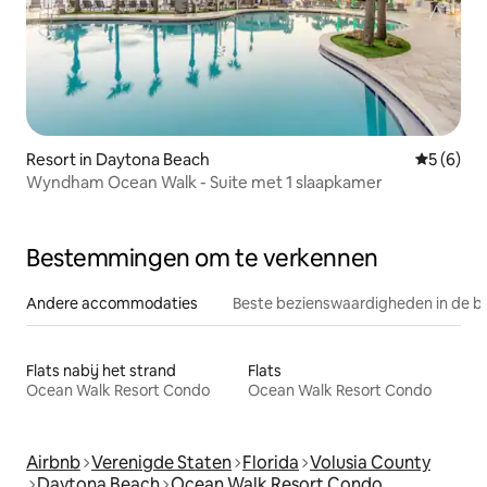
Resort in Daytona Beach
Gemiddeld
5 (6)
Wyndham Ocean Walk - Suite met 1 slaapkamer
Bestemmingen om te verkennen
Andere accommodaties
Beste bezienswaardigheden in de b
Flats nabij het strand
Flats
Ocean Walk Resort Condo
Ocean Walk Resort Condo
Airbnb
Verenigde Staten
Florida
Volusia County
Daytona Beach
Ocean Walk Resort Condo