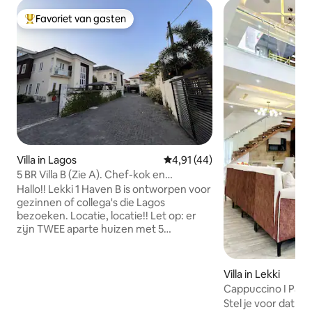
Favoriet van gasten
Topfavoriet van gasten
Villa in Lagos
Gemiddelde beoordeling van 4,9
4,91 (44)
5 BR Villa B (Zie A). Chef-kok en
chauffeur beschikbaar tegen betaling.
Hallo!! Lekki 1 Haven B is ontworpen voor
gezinnen of collega's die Lagos
bezoeken. Locatie, locatie!! Let op: er
zijn TWEE aparte huizen met 5
slaapkamers op hetzelfde terrein met
aparte reserveringsschema's. Dit is de
accommodatie voor het kleinere huis.
Villa in Lekki
Laat ons je reis stressvrij maken! - 24/7
Cappuccino I Party
stroomvoorziening - 24/7 watersysteem
Stel je voor dat je 
- High-speed glasvezel - Beveiliging op