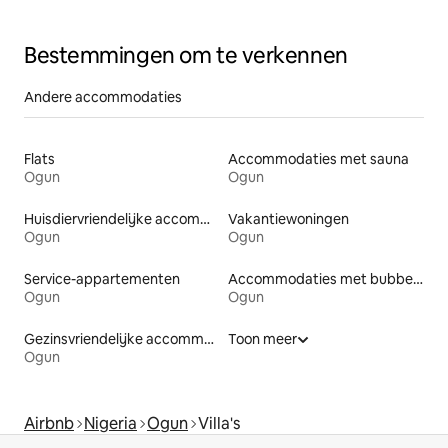
Bestemmingen om te verkennen
Andere accommodaties
Flats
Accommodaties met sauna
Ogun
Ogun
Huisdiervriendelijke accommodaties
Vakantiewoningen
Ogun
Ogun
Service-appartementen
Accommodaties met bubbelbad
Ogun
Ogun
Gezinsvriendelijke accommodaties
Toon meer
Ogun
Airbnb
Nigeria
Ogun
Villa's