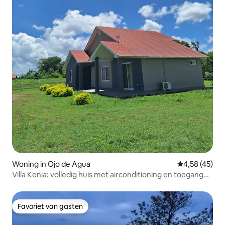
Woning in Ojo de Agua
Gemiddelde be
4,58 (45)
Villa Kenia: volledig huis met airconditioning en toegang
tot zwembad
Favoriet van gasten
Favoriet van gasten