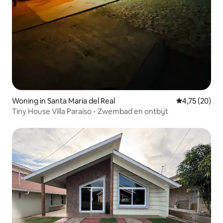
Woning in Santa Maria del Real
Gemiddelde be
4,75 (20)
Tiny House Villa Paraíso - Zwembad en ontbijt