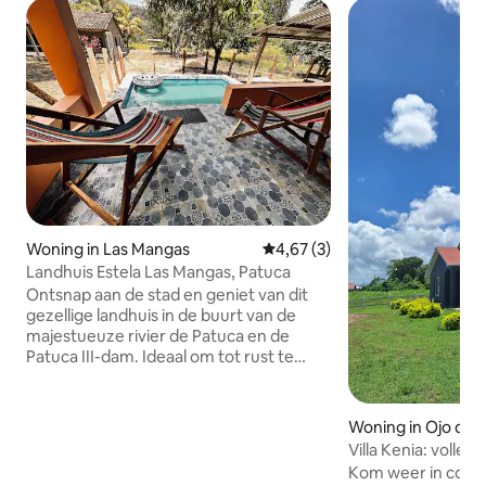
Woning in Las Mangas
Gemiddelde beoordeling van 4,
4,67 (3)
Landhuis Estela Las Mangas, Patuca
Ontsnap aan de stad en geniet van dit
gezellige landhuis in de buurt van de
majestueuze rivier de Patuca en de
Patuca III-dam. Ideaal om tot rust te
komen, te ontspannen en tijd door te
brengen met familie of vrienden. Geniet
van een natuurlijke, rustige en besloten
Woning in Ojo de 
omgeving, ideaal om te ontspannen met
Villa Kenia: volled
familie of vrienden. Beschikt over een
airconditioning en
Kom weer in conta
barbecue, zwembad, groene zones, een