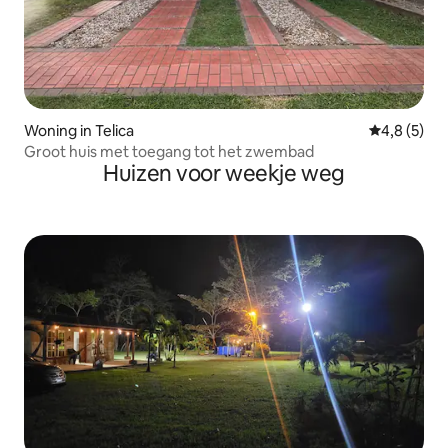
Woning in Telica
Gemiddelde 
4,8 (5)
Groot huis met toegang tot het zwembad
Huizen voor weekje weg