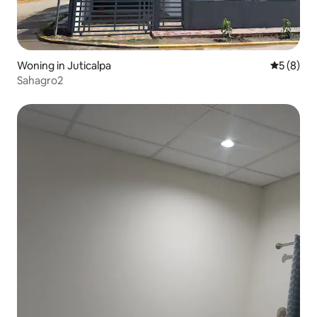
Woning in Juticalpa
Gemiddeld
5 (8)
Sahagro2