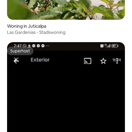
Woning in Juticalpa
Las Gardenias - Stadswoning
Superhost
Superhost