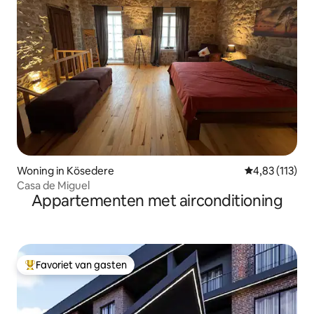
Woning in Kösedere
Gemiddelde beo
4,83 (113)
Casa de Miguel
Appartementen met airconditioning
Favoriet van gasten
Topfavoriet van gasten