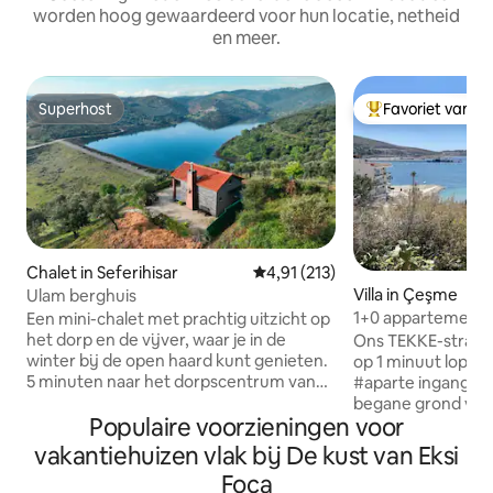
worden hoog gewaardeerd voor hun locatie, netheid
en meer.
Superhost
Favoriet van g
Superhost
Topfavoriet van 
Chalet in Seferihisar
Gemiddelde beoordeling van 4,91
4,91 (213)
Villa in Çeşme
Ulam berghuis
1+0 appartement 
Een mini-chalet met prachtig uitzicht op
Çeşme
het dorp en de vijver, waar je in de
Ons TEKKE-strand 
winter bij de open haard kunt genieten.
op 1 minuut lopen
5 minuten naar het dorpscentrum van
#aparte ingang# e
Ulamış. Chalet met een geweldige
begane grond van d
Populaire voorzieningen voor
locatie op 20 minuten van de
wonen, is 40 vier
kustlijn,strandclubs zoals Seferihisar,
kamer heeft een 
vakantiehuizen vlak bij De kust van Eksi
Sığacık, Akarca (plaatsen zoals
badkamer. Omdat 
Foca
kuststrand, mali-strand, Battery beach).
op de begane grond