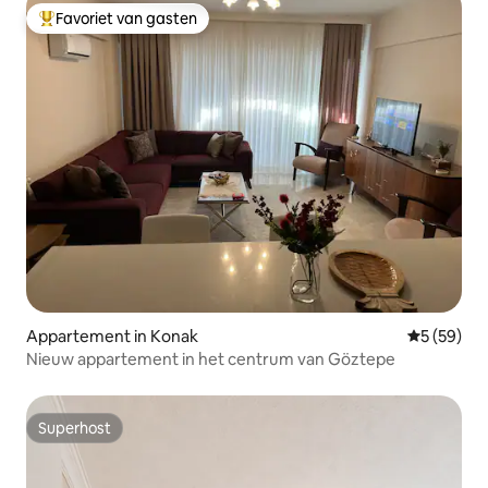
Favoriet van gasten
Topfavoriet van gasten
Appartement in Konak
Gemiddelde
5 (59)
Nieuw appartement in het centrum van Göztepe
Superhost
Superhost