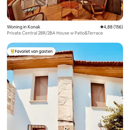
Woning in Konak
Gemiddelde beo
4,88 (156)
Private Central 2BR/2BA House w Patio&Terrace
Favoriet van gasten
Topfavoriet van gasten