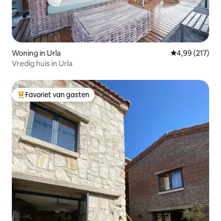
Woning in Urla
Gemiddelde beo
4,99 (217)
Vredig huis in Urla
Favoriet van gasten
Topfavoriet van gasten