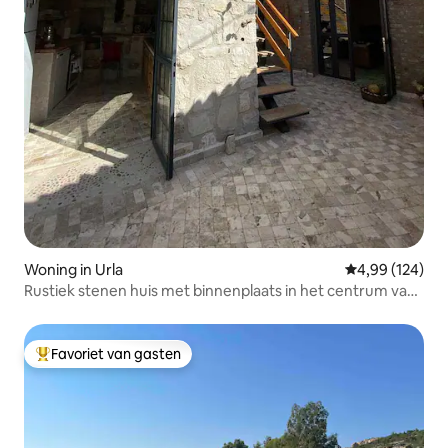
Woning in Urla
Gemiddelde beo
4,99 (124)
Rustiek stenen huis met binnenplaats in het centrum van
Urla (UrlaHouse No3)
Favoriet van gasten
Topfavoriet van gasten