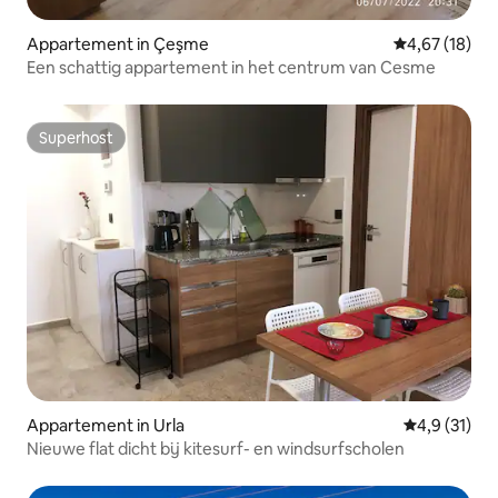
Appartement in Çeşme
Gemiddelde be
4,67 (18)
Een schattig appartement in het centrum van Cesme
Superhost
Superhost
Appartement in Urla
Gemiddelde b
4,9 (31)
Nieuwe flat dicht bij kitesurf- en windsurfscholen