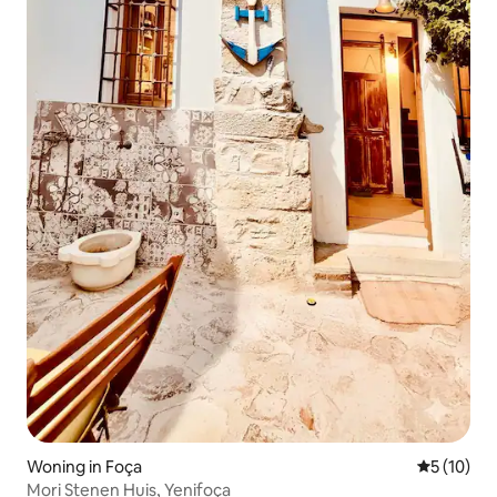
Woning in Foça
Gemiddelde
5 (10)
Mori Stenen Huis, Yenifoça