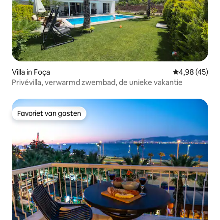
Villa in Foça
Gemiddelde be
4,98 (45)
Privévilla, verwarmd zwembad, de unieke vakantie
Favoriet van gasten
Favoriet van gasten