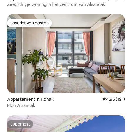
Zeezicht, je woning in het centrum van Alsancak
Favoriet van gasten
Favoriet van gasten
Appartement in Konak
Gemiddelde beo
4,95 (191)
Mon Alsancak
Superhost
Superhost