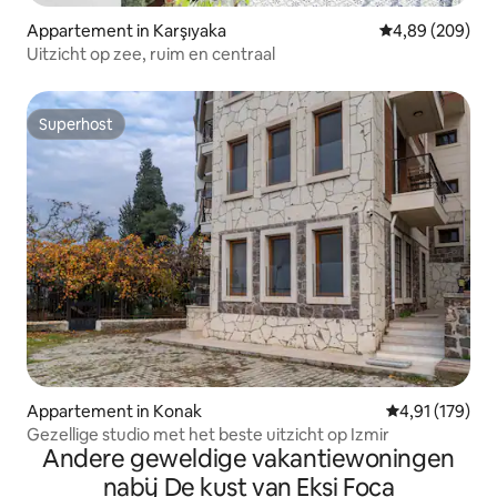
Appartement in Karşıyaka
Gemiddelde beo
4,89 (209)
Uitzicht op zee, ruim en centraal
Superhost
Superhost
Appartement in Konak
Gemiddelde beo
4,91 (179)
Gezellige studio met het beste uitzicht op Izmir
Andere geweldige vakantiewoningen
nabij De kust van Eksi Foca