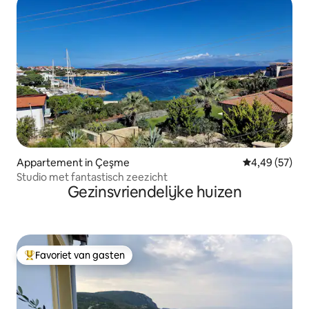
Appartement in Çeşme
Gemiddelde be
4,49 (57)
Studio met fantastisch zeezicht
Gezinsvriendelijke huizen
Favoriet van gasten
Topfavoriet van gasten