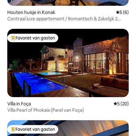
Houten huisje in Konak
Gemiddeld
5 (6)
Centraal luxe appartement / Romantisch & Zakelijk 2
slaapkamers
Favoriet van gasten
Topfavoriet van gasten
Villa in Foça
Gemiddelde
5 (20)
Villa Pearl of Phokaia (Parel van Foça)
Favoriet van gasten
Topfavoriet van gasten