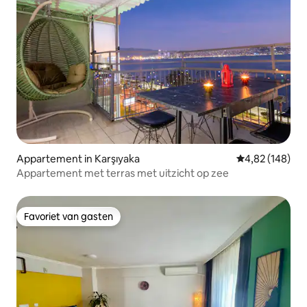
Appartement in Karşıyaka
Gemiddelde beo
4,82 (148)
Appartement met terras met uitzicht op zee
Favoriet van gasten
Favoriet van gasten