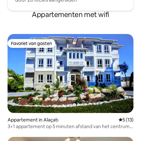
Appartementen met wifi
Favoriet van gasten
Favoriet van gasten
Appartement in Alaçatı
Gemiddelde
5 (13)
3+1 appartement op 5 minuten afstand van het centrum
van Alaçatı en de zee