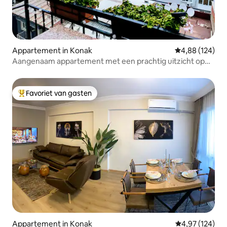
Appartement in Konak
Gemiddelde beo
4,88 (124)
Aangenaam appartement met een prachtig uitzicht op
zee
Favoriet van gasten
Topfavoriet van gasten
Appartement in Konak
Gemiddelde beo
4,97 (124)