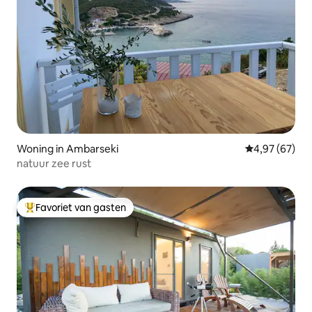
Woning in Ambarseki
Gemiddelde be
4,97 (67)
natuur zee rust
Favoriet van gasten
Topfavoriet van gasten