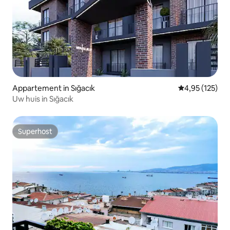
Appartement in Sığacık
Gemiddelde beo
4,95 (125)
Uw huis in Sığacık
Superhost
Superhost