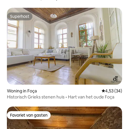
Superhost
Superhost
Woning in Foça
Gemiddelde be
4,53 (34)
Historisch Grieks stenen huis • Hart van het oude Foça
Favoriet van gasten
Favoriet van gasten