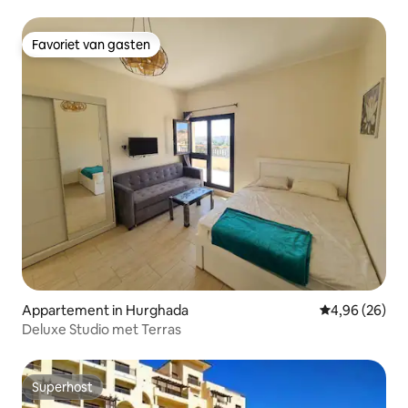
centrum 11
Favoriet van gasten
Favoriet van gasten
Appartement in Hurghada
Gemiddelde be
4,96 (26)
Deluxe Studio met Terras
Superhost
Superhost