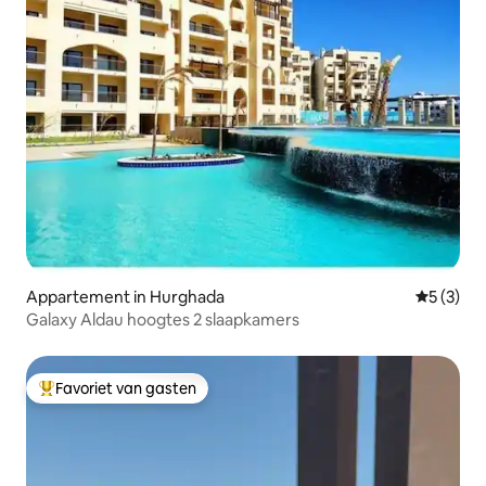
Appartement in Hurghada
Gemiddeld
5 (3)
Galaxy Aldau hoogtes 2 slaapkamers
Favoriet van gasten
Topfavoriet van gasten