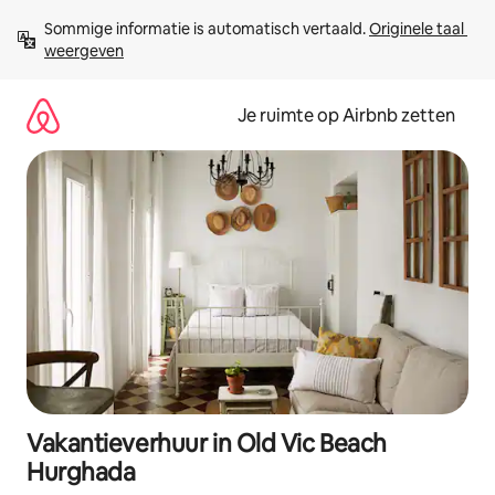
Ga
Sommige informatie is automatisch vertaald. 
Originele taal 
direct
weergeven
naar
inhoud
Je ruimte op Airbnb zetten
Vakantieverhuur in Old Vic Beach
Hurghada