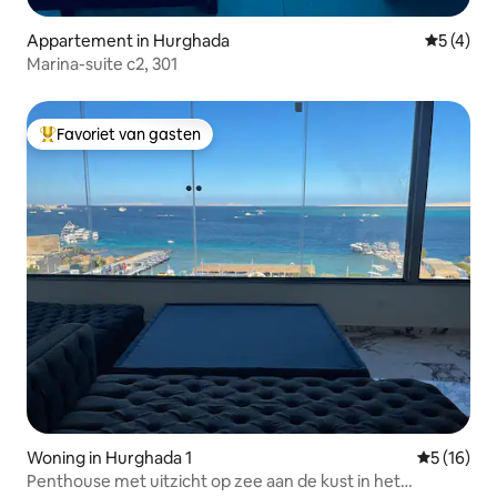
Appartement in Hurghada
Gemiddeld
5 (4)
Marina-suite c2, 301
Favoriet van gasten
Topfavoriet van gasten
Woning in Hurghada 1
Gemiddelde
5 (16)
Penthouse met uitzicht op zee aan de kust in het