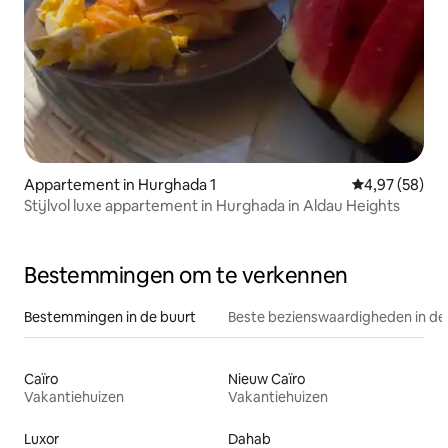
Appartement in Hurghada 1
Gemiddelde be
4,97 (58)
Stijlvol luxe appartement in Hurghada in Aldau Heights
Bestemmingen om te verkennen
Bestemmingen in de buurt
Beste bezienswaardigheden in de
Caïro
Nieuw Caïro
Vakantiehuizen
Vakantiehuizen
Luxor
Dahab