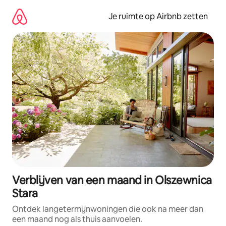
Ga
direct
Je ruimte op Airbnb zetten
naar
inhoud
Verblijven van een maand in Olszewnica
Stara
Ontdek langetermijnwoningen die ook na meer dan
een maand nog als thuis aanvoelen.