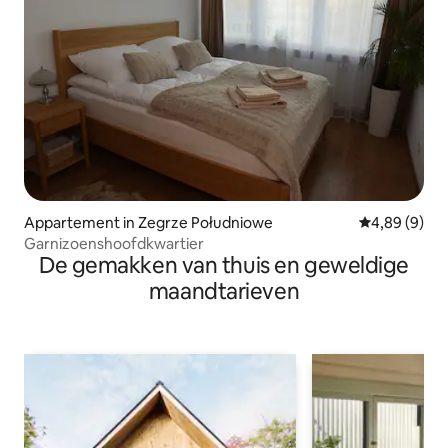
Appartement in Zegrze Południowe
Gemiddelde b
4,89 (9)
Garnizoenshoofdkwartier
De gemakken van thuis en geweldige
maandtarieven