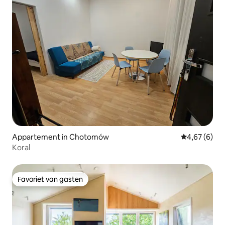
Appartement in Chotomów
Gemiddelde b
4,67 (6)
Koral
Favoriet van gasten
Favoriet van gasten