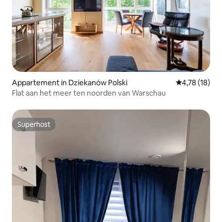
Appartement in Dziekanów Polski
Gemiddelde be
4,78 (18)
Flat aan het meer ten noorden van Warschau
Superhost
Superhost