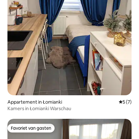
Appartement in Łomianki
Gemiddeld
5 (7)
Kamers in Łomianki Warschau
Favoriet van gasten
Favoriet van gasten