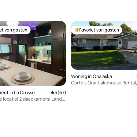
iet van gasten
Favoriet van gasten
iet van gasten
Topfavoriet van gasten
Woning in Onalaska
Corto's Ona-Lakehouse Rental
ent in La Crosse
Gemiddelde beoordeling van 5 uit 5, 67 r
5 (67)
 locatie! 2 slaapkamers! Land
!