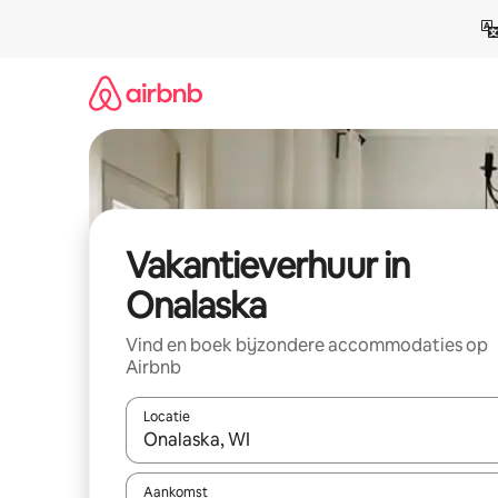
Ga
direct
naar
inhoud
Vakantieverhuur in
Onalaska
Vind en boek bijzondere accommodaties op
Airbnb
Locatie
Wanneer er suggesties beschikbaar zijn, maak je 
Aankomst