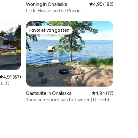
Woning in Onalaska
Gemiddelde beoordeling
4,95 (182)
Little House on the Prairie
Favoriet van gasten
Favoriet van gasten
Gemiddelde beoordeling van 4,91 uit 5, 67 recensies
4,91 (67)
, LLC
ecensies
Gastsuite in Onalaska
Gemiddelde beoordelin
4,94 (17)
Toevluchtsoord aan het water | Uitzicht
op de zonsondergang | Gezinsvriendelijk