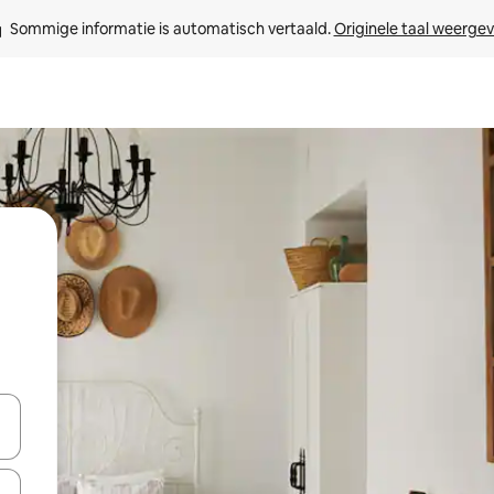
Sommige informatie is automatisch vertaald. 
Originele taal weerge
een keuze met je de pijltjestoetsen omhoog en omlaag, óf door te tik