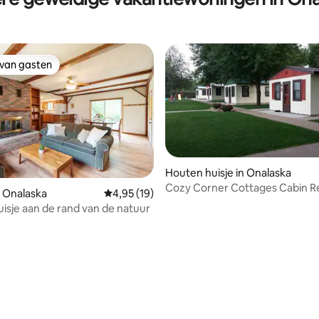
 van gasten
 van gasten
Houten huisje in Onalaska
Cozy Corner Cottages Cabin R
 van 4,89 uit 5, 36 recensies
 Onalaska
Gemiddelde beoordeling van 4,95 uit 5, 19 r
4,95 (19)
isje aan de rand van de natuur