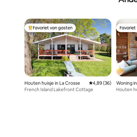
te gebruiken.
Favoriet van gasten
Favoriet
Topfavoriet van gasten
Favoriet
Houten huisje in La Crosse
Gemiddelde beoordeling
4,89 (36)
Woning in
French Island Lakefront Cottage
Houten hu