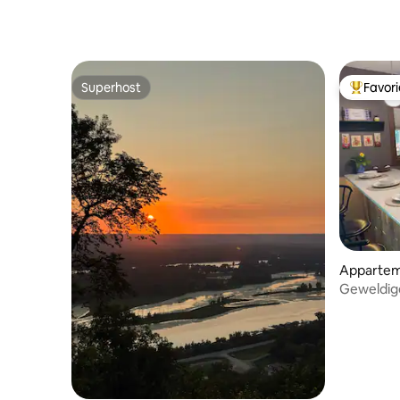
Superhost
Favor
Superhost
Topfavor
Appartem
Geweldige
in de stad