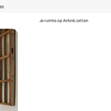
ven
Je ruimte op Airbnb zetten
ken of swipen.