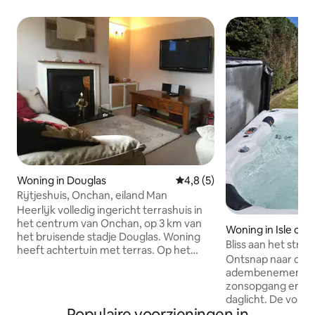
Woning in Douglas
Gemiddelde beoordeling van 4
4,8 (5)
Rijtjeshuis, Onchan, eiland Man
Heerlijk volledig ingericht terrashuis in
het centrum van Onchan, op 3 km van
Woning in Isle of 
het bruisende stadje Douglas. Woning
Bliss aan het stran
heeft achtertuin met terras. Op het
zonsopgang
Ontsnap naar dit 
zuiden voor de hele dag zon. Een korte
adembenemend uit
wandeling naar lokale gemakken en
zonsopgang en ru
eetgelegenheden. Voor
daglicht. De volle
motorliefhebbers biedt deze
Populaire voorzieningen in
en buitenbarbecue