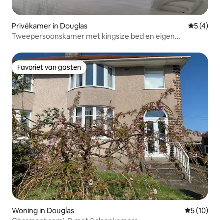
Privékamer in Douglas
Gemiddeld
5 (4)
Tweepersoonskamer met kingsize bed en eigen
badkamer met zeezicht
Favoriet van gasten
Favoriet van gasten
Woning in Douglas
Gemiddelde
5 (10)