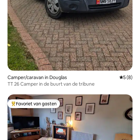
Camper/caravan in Douglas
Gemiddeld
5 (8)
TT 26 Camper in de buurt van de tribune
Favoriet van gasten
Topfavoriet van gasten