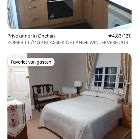
Privékamer in Onchan
Gemiddelde beo
4,83 (121)
ZOMER TT /MGP KLASSIEK OF LANGE WINTERVERHUUR
Favoriet van gasten
Favoriet van gasten