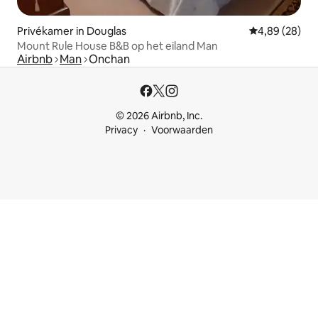
Privékamer in Douglas
Gemiddelde be
4,89 (28)
Mount Rule House B&B op het eiland Man
Airbnb
Man
Onchan
© 2026 Airbnb, Inc.
Privacy
Voorwaarden