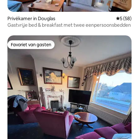
Privékamer in Douglas
Gemiddelde
5 (58)
Gastvrije bed & breakfast met twee eenpersoonsbedden
Favoriet van gasten
Favoriet van gasten