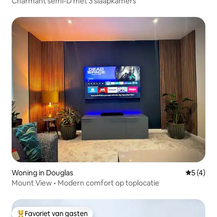
Charmant semi-D met 3 slaapkamers
Woning in Douglas
Gemiddeld
5 (4)
Mount View • Modern comfort op toplocatie
Favoriet van gasten