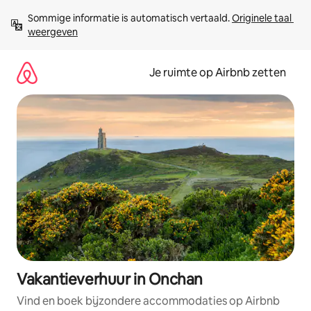
Ga
Sommige informatie is automatisch vertaald. 
Originele taal 
direct
weergeven
naar
inhoud
Je ruimte op Airbnb zetten
Vakantieverhuur in Onchan
Vind en boek bijzondere accommodaties op Airbnb