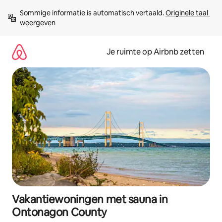
Ga
Sommige informatie is automatisch vertaald. 
Originele taal 
direct
weergeven
naar
inhoud
Je ruimte op Airbnb zetten
Vakantiewoningen met sauna in
Ontonagon County