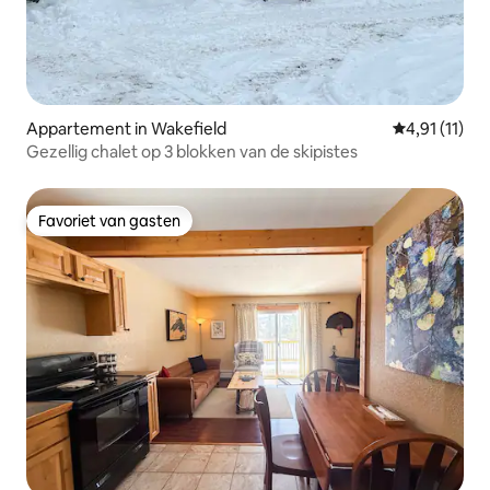
Appartement in Wakefield
Gemiddelde b
4,91 (11)
Gezellig chalet op 3 blokken van de skipistes
Favoriet van gasten
Favoriet van gasten