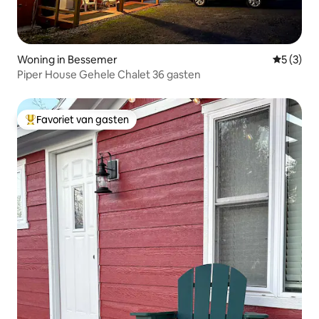
Woning in Bessemer
Gemiddeld
5 (3)
Piper House Gehele Chalet 36 gasten
Favoriet van gasten
Topfavoriet van gasten