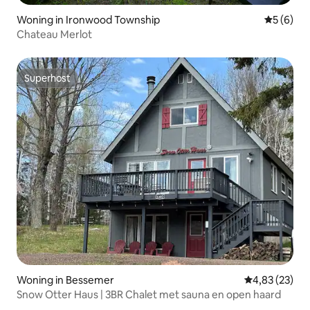
Woning in Ironwood Township
Gemiddeld
5 (6)
Chateau Merlot
Superhost
Superhost
Woning in Bessemer
Gemiddelde be
4,83 (23)
Snow Otter Haus | 3BR Chalet met sauna en open haard