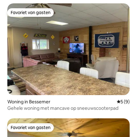
Favoriet van gasten
Favoriet van gasten
Woning in Bessemer
Gemiddeld
5 (9)
Gehele woning met mancave op sneeuwscooterpad
Favoriet van gasten
Favoriet van gasten