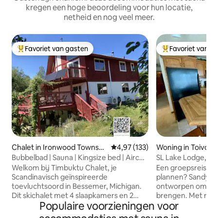
kregen een hoge beoordeling voor hun locatie,
netheid en nog veel meer.
Favoriet van gasten
Favoriet van g
Topfavoriet van gasten
Topfavoriet van 
Chalet in Ironwood Townshi
Gemiddelde beoordeling van 4,97
4,97 (133)
Woning in Toivola
p
Bubbelbad | Sauna | Kingsize bed | Airco |
SL Lake Lodge, sau
Huisdieren | Microboerderij
roeiboot, vuurplaa
Welkom bij Timbuktu Chalet, je
Een groepsreis of 
Scandinavisch geïnspireerde
plannen? Sandy La
toevluchtsoord in Bessemer, Michigan.
ontworpen om men
Dit skichalet met 4 slaapkamers en 2
brengen. Met ruim
Populaire voorzieningen voor
badkamers heeft een eigen hottub voor
prachtig uitzicht 
7 personen en een cederhouten sauna,
thuis, geniet je va