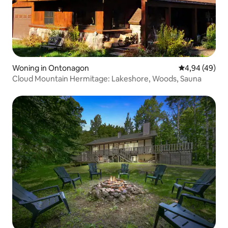
Woning in Ontonagon
Gemiddelde be
4,94 (49)
Cloud Mountain Hermitage: Lakeshore, Woods, Sauna