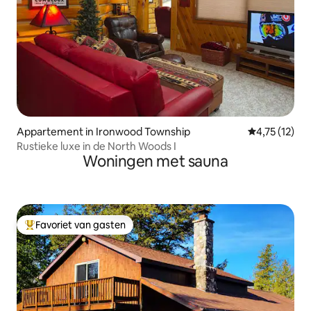
Appartement in Ironwood Township
Gemiddelde be
4,75 (12)
Rustieke luxe in de North Woods I
Woningen met sauna
Favoriet van gasten
Topfavoriet van gasten