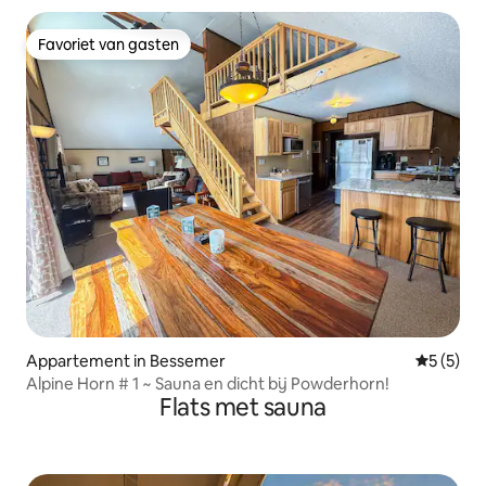
Favoriet van gasten
Favoriet van gasten
Appartement in Bessemer
Gemiddeld
5 (5)
Alpine Horn # 1 ~ Sauna en dicht bij Powderhorn!
Flats met sauna