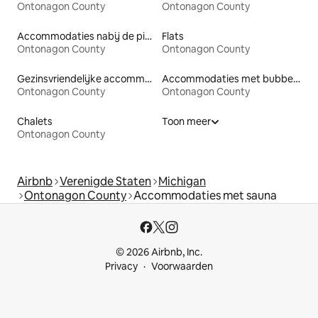
Ontonagon County
Ontonagon County
Accommodaties nabij de piste
Flats
Ontonagon County
Ontonagon County
Gezinsvriendelijke accommodaties
Accommodaties met bubbelbad
Ontonagon County
Ontonagon County
Chalets
Toon meer
Ontonagon County
Airbnb
Verenigde Staten
Michigan
Ontonagon County
Accommodaties met sauna
© 2026 Airbnb, Inc.
Privacy
Voorwaarden