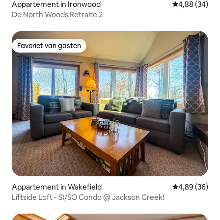
Appartement in Ironwood
Gemiddelde be
4,88 (34)
De North Woods Retraite 2
Favoriet van gasten
Favoriet van gasten
Appartement in Wakefield
Gemiddelde be
4,89 (36)
Liftside Loft - SI/SO Condo @ Jackson Creek!