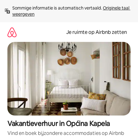
Ga
Sommige informatie is automatisch vertaald. 
Originele taal 
direct
weergeven
naar
inhoud
Je ruimte op Airbnb zetten
Vakantieverhuur in Općina Kapela
Vind en boek bijzondere accommodaties op Airbnb