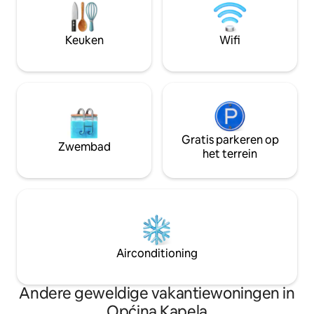
Čingi Lingi in 20 minuten I
natuurliefhebbers
Keuken
Wifi
Gratis parkeren op
Zwembad
het terrein
Airconditioning
Andere geweldige vakantiewoningen in
Općina Kapela