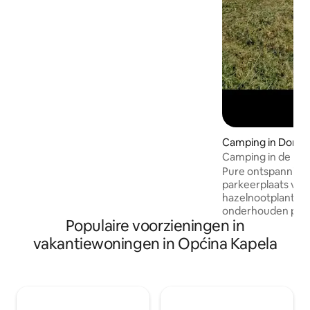
zwembad en het bubbelbad, het
groenblauwe landschap vanaf het
prachtige ruime terras terwijl je
kinderen spelen in de ruime tuin, en de
omgeving biedt tal van mogelijkheden,
zoals wandelen in het bos of fietsen.
Camping in Donji 
Camping in de bui
Pure ontspanning 
parkeerplaats voor
hazelnootplantage. Onze liefde
onderhouden parke
Populaire voorzieningen in
in een pittoreske
omgeven door zo
vakantiewoningen in Općina Kapela
en brede velden. 
privacy zonder di
midden in een agr
Prachtige zonson
hazelnootbomen J