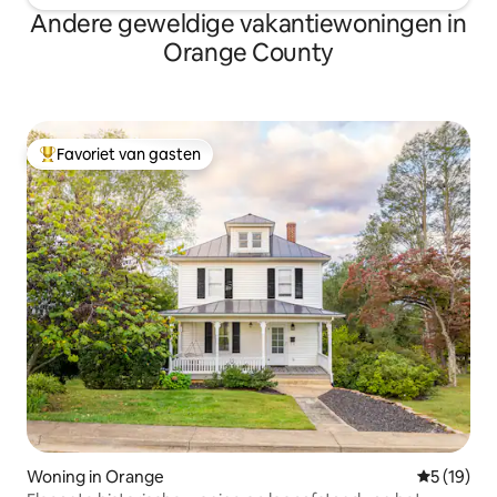
Andere geweldige vakantiewoningen in
Orange County
Favoriet van gasten
Topfavoriet van gasten
Woning in Orange
Gemiddelde
5 (19)