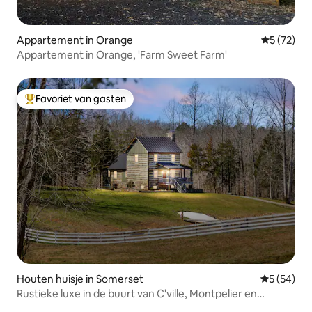
Appartement in Orange
Gemiddelde
5 (72)
Appartement in Orange, 'Farm Sweet Farm'
Favoriet van gasten
Topfavoriet van gasten
Houten huisje in Somerset
Gemiddelde
5 (54)
Rustieke luxe in de buurt van C'ville, Montpelier en
wijnmakerijen