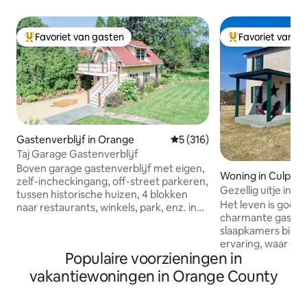
Favoriet van gasten
Favoriet van g
Topfavoriet van gasten
Topfavoriet van 
Gastenverblijf in Orange
Gemiddelde beoordeling van 5
5 (316)
Taj Garage Gastenverblijf
Boven garage gastenverblijf met eigen,
Woning in Culpep
zelf-incheckingang, off-street parkeren,
Gezellig uitje in e
tussen historische huizen, 4 blokken
Het leven is goed 
naar restaurants, winkels, park, enz. in
charmante gastenv
het centrum van Orange. Inclusief een
slaapkamers biedt
volledig uitgeruste keuken, queensize
ervaring, waar gl
bed, complete badkamer, zithoek, tv,
Populaire voorzieningen in
luchten en vriende
wifi en balkon. Aangepaste hart grenen
buren zijn. Geniet
meubels, EV-oplader, koelkast, fornuis,
vakantiewoningen in Orange County
adembenemende 
magnetron, broodrooster en Keurig.
zonsondergangen 
Dicht bij prachtige wijnmakerijen,