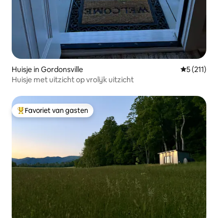
Huisje in Gordonsville
Gemiddelde 
5 (211)
Huisje met uitzicht op vrolijk uitzicht
Favoriet van gasten
Topfavoriet van gasten