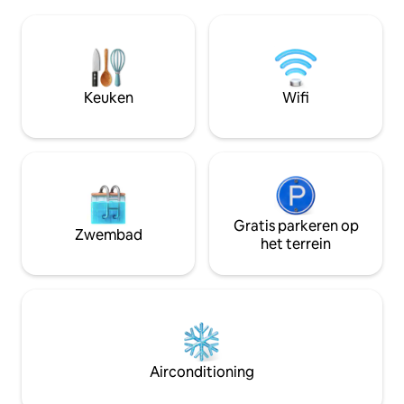
landelijke omgevin
brouwerijen en historische
van het centrum v
bezienswaardigheden. Vier blokken van
dicht bij tal van w
de spoorweg, dus je hoort af en toe "dat
brouwerijen en hi
eenzaam fluitje blaast".
bezienswaardighe
gemakkelijke dag
Keuken
Wifi
Shenandoah Mount
Fredericksburg, Ch
Washington, DC.
Gratis parkeren op
Zwembad
het terrein
Airconditioning