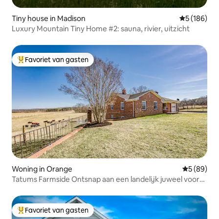
Tiny house in Madison
Gemiddelde 
5 (186)
Luxury Mountain Tiny Home #2: sauna, rivier, uitzicht
Favoriet van gasten
Topfavoriet van gasten
Woning in Orange
Gemiddelde
5 (89)
Tatums Farmside Ontsnap aan een landelijk juweel voor
10 personen
Favoriet van gasten
Topfavoriet van gasten