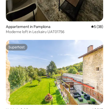
Appartement in Pamplona
Gemiddelde
5 (38)
Moderne loft in Lezkairu UAT01756
Superhost
Superhost