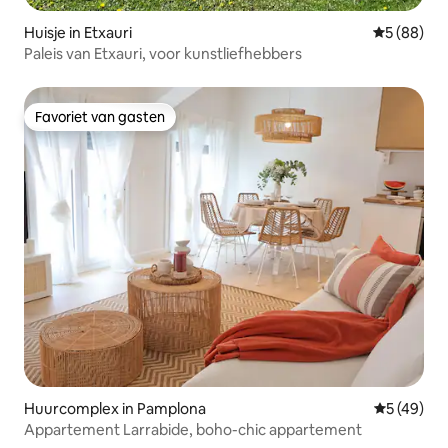
Huisje in Etxauri
Gemiddelde
5 (88)
Paleis van Etxauri, voor kunstliefhebbers
Favoriet van gasten
Favoriet van gasten
Huurcomplex in Pamplona
Gemiddelde
5 (49)
Appartement Larrabide, boho-chic appartement