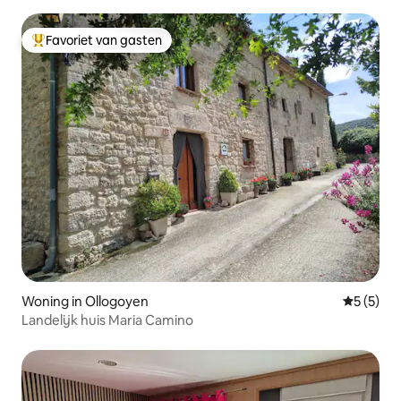
Favoriet van gasten
Topfavoriet van gasten
Woning in Ollogoyen
Gemiddeld
5 (5)
Landelijk huis Maria Camino