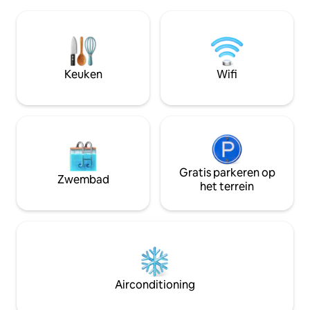
periodo de San Fermín, del 5 al 14 de julio
functioneel, heef
incluidos: 20€/noche /vehículo.) Política
een zithoek, een 
de mascotas: Se admiten mascotas bajo
alles wat je nodig 
petición y con suplemento de 12€/día
middellang verblij
(IVA incluido) por mascota. Si necesita
badkamer. Perfect voor het ontdekken
secador de pelo, cuna o trona,
van Pamplona en h
Keuken
Wifi
indíquenoslo por favor antes de su
lokale sfeer.
llegada.
Gratis parkeren op
Zwembad
het terrein
Airconditioning