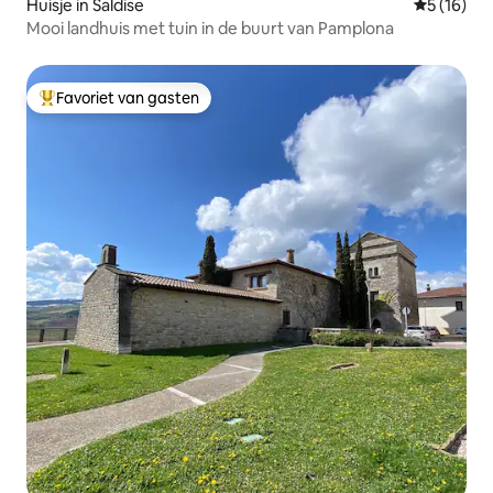
Huisje in Saldise
Gemiddelde
5 (16)
Mooi landhuis met tuin in de buurt van Pamplona
Favoriet van gasten
Topfavoriet van gasten