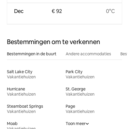
Dec
€ 92
0°C
Bestemmingen om te verkennen
Bestemmingen in de buurt
Andere accommodaties
Best
Salt Lake City
Park City
Vakantiehuizen
Vakantiehuizen
Hurricane
St. George
Vakantiehuizen
Vakantiehuizen
Steamboat Springs
Page
Vakantiehuizen
Vakantiehuizen
Moab
Toon meer
Vakantiehuizen