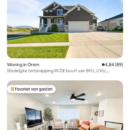
Woning in Orem
Gemiddelde be
4,84 (89)
Stedelijke ontsnapping IN DE buurt van BYU, UVU,
Sundance
Favoriet van gasten
Topfavoriet van gasten