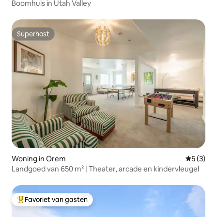
Boomhuis in Utah Valley
Superhost
Superhost
Woning in Orem
Gemiddeld
5 (3)
Landgoed van 650 m² | Theater, arcade en kindervleugel
Favoriet van gasten
Topfavoriet van gasten