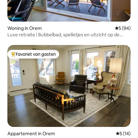
Woning in Orem
Gemiddelde
5 (94)
Luxe retraite | Bubbelbad, spelletjes en uitzicht op de
bergen
Favoriet van gasten
Topfavoriet van gasten
Appartement in Orem
Gemiddelde
5 (14)