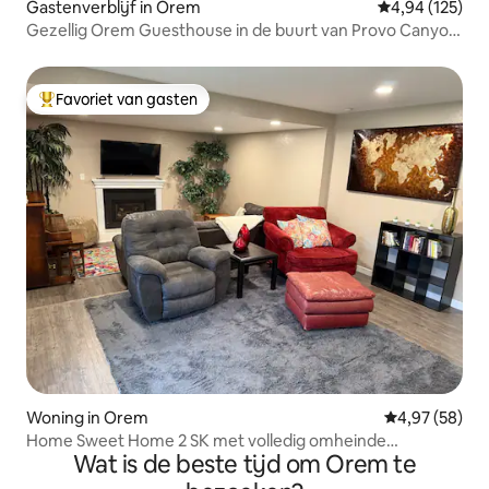
Gastenverblijf in Orem
Gemiddelde beo
4,94 (125)
Gezellig Orem Guesthouse in de buurt van Provo Canyon,
BYU, UVU
Favoriet van gasten
Topfavoriet van gasten
Woning in Orem
Gemiddelde be
4,97 (58)
Home Sweet Home 2 SK met volledig omheinde
Wat is de beste tijd om Orem te
achtertuin!