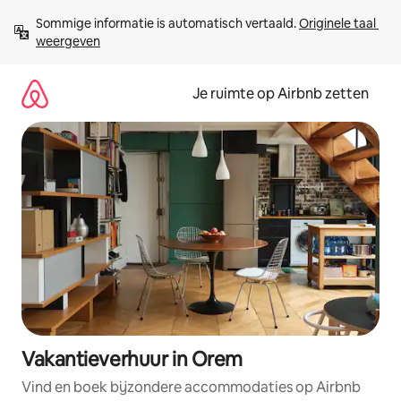
Ga
Sommige informatie is automatisch vertaald. 
Originele taal 
direct
weergeven
naar
inhoud
Je ruimte op Airbnb zetten
Vakantieverhuur in Orem
Vind en boek bijzondere accommodaties op Airbnb