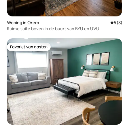
Woning in Orem
Gemiddeld
5 (3)
Ruime suite boven in de buurt van BYU en UVU
Favoriet van gasten
Favoriet van gasten