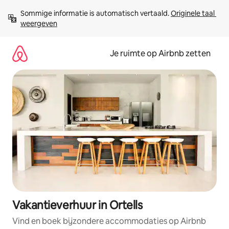
Ga
Sommige informatie is automatisch vertaald. 
Originele taal 
direct
weergeven
naar
inhoud
Je ruimte op Airbnb zetten
Vakantieverhuur in Ortells
Vind en boek bijzondere accommodaties op Airbnb