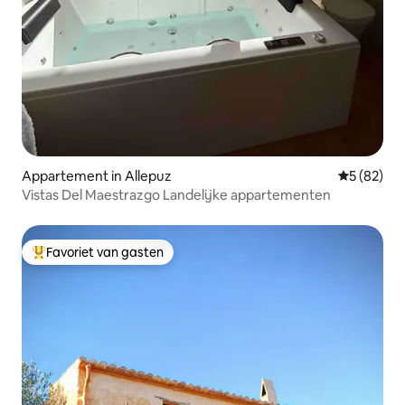
Appartement in Allepuz
Gemiddelde
5 (82)
Vistas Del Maestrazgo Landelijke appartementen
Favoriet van gasten
Topfavoriet van gasten