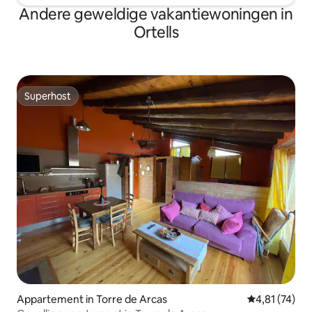
Andere geweldige vakantiewoningen in
Ortells
Superhost
Superhost
Appartement in Torre de Arcas
Gemiddelde be
4,81 (74)