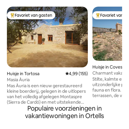
Favoriet van gasten
Favoriet van g
Topfavoriet van gasten
Topfavoriet van 
Huisje in Coves d
Charmant vakantie
Huisje in Tortosa
Gemiddelde beoordeling van 4,99
4,99 (155)
natuur Pura Vida
Stilte, kalmte en s
Masia Àuria
uitzonderlijke ple
Mas Àuria is een nieuw gerestaureerd
fauna en flora. Spe
kleine boerderij, gelegen in de uitlopers
terrassen, de vall
van het volledig afgelegen Montaspre
Natura 2000-besc
(Sierra de Cardó) en met uitstekende
diep adem! Op 400 meter van je huis ligt
Populaire voorzieningen in
panorama 's van de Massif dels Ports en
een klein zwemba
de Ebro Delta. Het is een idyllische plek
vakantiewoningen in Ortells
Een onvergetelijk 
om te ontspannen en te genieten van
en volledig zelfs
lange wandelingen bij zonsondergang
Ophalen vanaf de 