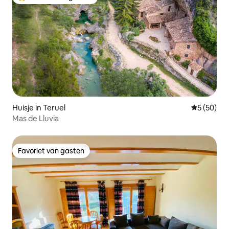
Topfavoriet van gasten
Huisje in Teruel
Gemiddelde
5 (50)
Mas de Lluvia
Favoriet van gasten
Favoriet van gasten