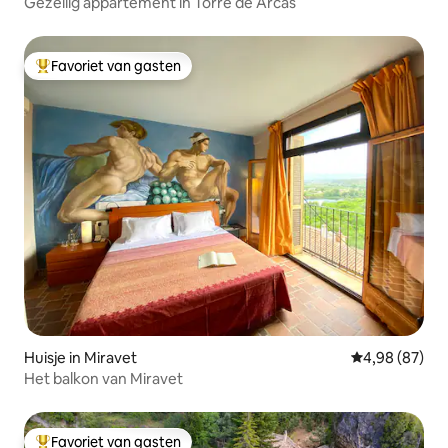
Gezellig appartement in Torre de Arcas
Favoriet van gasten
Topfavoriet van gasten
Huisje in Miravet
Gemiddelde be
4,98 (87)
Het balkon van Miravet
Favoriet van gasten