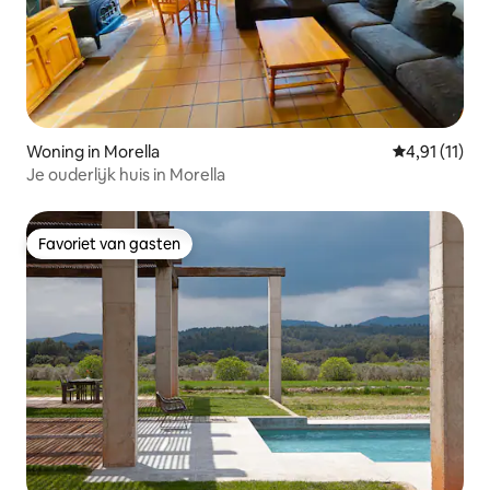
Woning in Morella
Gemiddelde b
4,91 (11)
Je ouderlijk huis in Morella
Favoriet van gasten
Favoriet van gasten