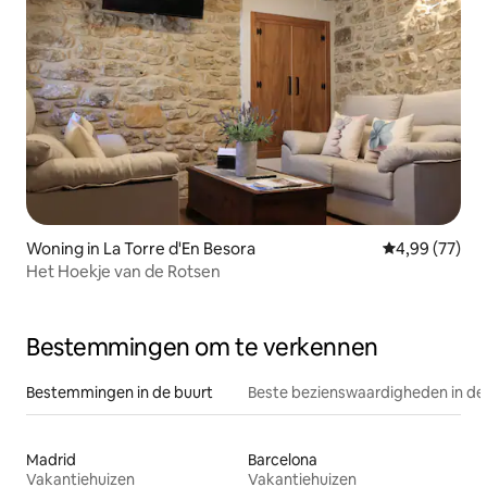
Woning in La Torre d'En Besora
Gemiddelde be
4,99 (77)
Het Hoekje van de Rotsen
Bestemmingen om te verkennen
Bestemmingen in de buurt
Beste bezienswaardigheden in de
Madrid
Barcelona
Vakantiehuizen
Vakantiehuizen