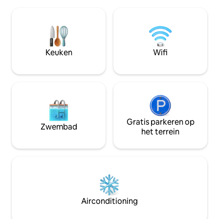
op het immense eeuwenoude
Valencia of Caste
olijflandgoed. El Mas de Àuria is een
ons op) Alle winke
milieuvriendelijke boerderij met een
Niet geschikt voo
prachtige rustieke inrichting en ruimtes
gereduceerde mobi
die zijn ontworpen om je op je gemak te
hond toegestaan o
voelen en te ontspannen van
Keuken
Wifi
onvergetelijke dagen. Het heeft een
privézwembad.
Gratis parkeren op
Zwembad
het terrein
Airconditioning