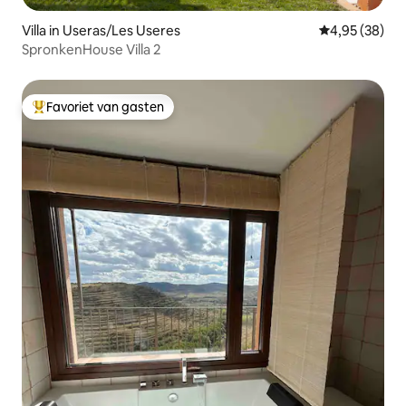
Villa in Useras/Les Useres
Gemiddelde be
4,95 (38)
SpronkenHouse Villa 2
Favoriet van gasten
Topfavoriet van gasten