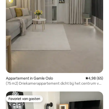
Appartement in Gamle Oslo
Gemiddelde be
4,98 (65)
(75 m2) Driekamerappartement dicht bij het centrum van
Oslo. Volledig gerenoveerd in 2026
Favoriet van gasten
Favoriet van gasten