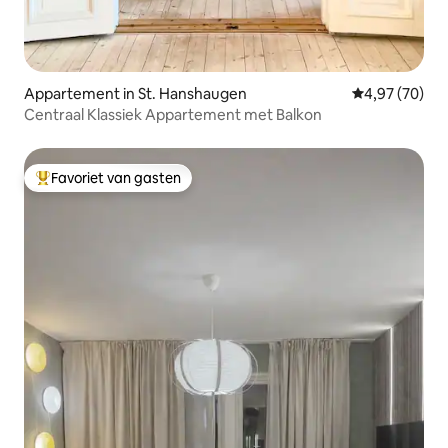
Appartement in St. Hanshaugen
Gemiddelde be
4,97 (70)
Centraal Klassiek Appartement met Balkon
Favoriet van gasten
Topfavoriet van gasten