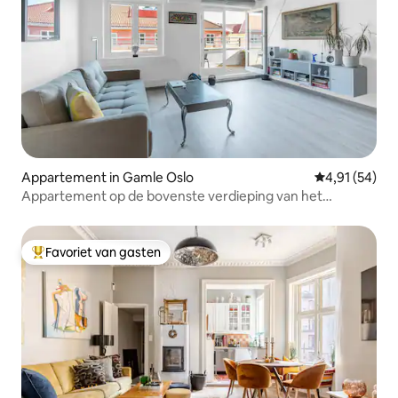
Appartement in Gamle Oslo
Gemiddelde be
4,91 (54)
Appartement op de bovenste verdieping van het
stadscentrum
Favoriet van gasten
Topfavoriet van gasten