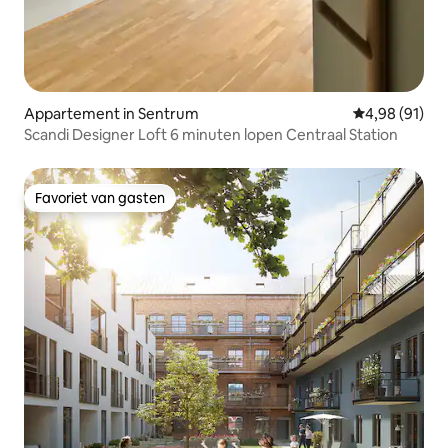
Appartement in Sentrum
Gemiddelde be
4,98 (91)
Scandi Designer Loft 6 minuten lopen Centraal Station
Favoriet van gasten
Favoriet van gasten