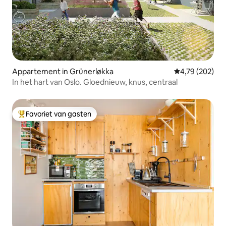
Appartement in Grünerløkka
Gemiddelde beo
4,79 (202)
In het hart van Oslo. Gloednieuw, knus, centraal
Favoriet van gasten
Topfavoriet van gasten