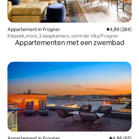
Appartement in Frogner
Gemiddelde beo
4,89 (284)
Klassiek,mooi, 3 slaapkamers, centrale Vika/Frogner
Appartementen met een zwembad
Appartement in Frogner
Gemiddelde be
4,86 (65)