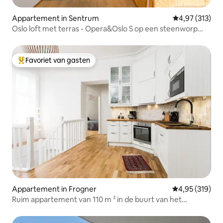
Appartement in Sentrum
Gemiddelde beo
4,97 (313)
Oslo loft met terras - Opera&Oslo S op een steenworp
afstand
Favoriet van gasten
Topfavoriet van gasten
Appartement in Frogner
Gemiddelde beo
4,95 (319)
Ruim appartement van 110 m ² in de buurt van het
Koninklijk Paleis