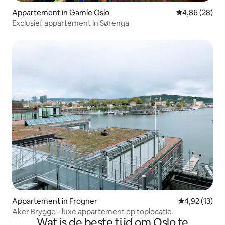
Appartement in Gamle Oslo
Gemiddelde be
4,86 (28)
Exclusief appartement in Sørenga
Appartement in Frogner
Gemiddelde be
4,92 (13)
Aker Brygge - luxe appartement op toplocatie
Wat is de beste tijd om Oslo te