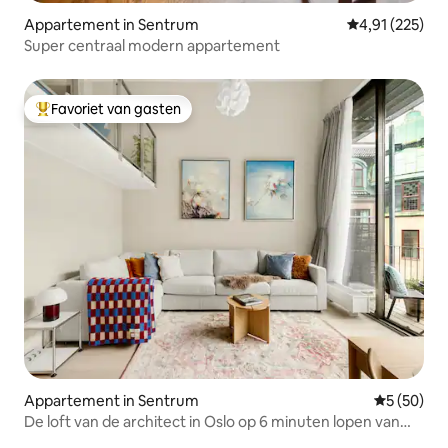
Appartement in Sentrum
Gemiddelde beo
4,91 (225)
Super centraal modern appartement
Favoriet van gasten
Topfavoriet van gasten
Appartement in Sentrum
Gemiddelde
5 (50)
De loft van de architect in Oslo op 6 minuten lopen van
het Centraal Station