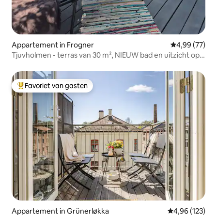
Appartement in Frogner
Gemiddelde be
4,99 (77)
Tjuvholmen - terras van 30 m², NIEUW bad en uitzicht op
zee
Favoriet van gasten
Topfavoriet van gasten
Appartement in Grünerløkka
Gemiddelde beo
4,96 (123)