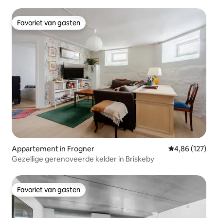
Favoriet van gasten
Favoriet van gasten
Appartement in Frogner
Gemiddelde beo
4,86 (127)
Gezellige gerenoveerde kelder in Briskeby
Favoriet van gasten
Favoriet van gasten