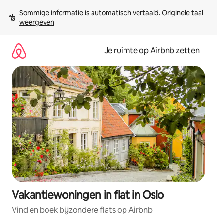
Ga
Sommige informatie is automatisch vertaald. 
Originele taal 
direct
weergeven
naar
inhoud
Je ruimte op Airbnb zetten
Vakantiewoningen in flat in Oslo
Vind en boek bijzondere flats op Airbnb