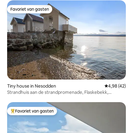
Favoriet van gasten
Favoriet van gasten
Tiny house in Nesodden
Gemiddelde be
4,98 (42)
Strandhuis aan de strandpromenade, Flaskebekk,
Nesodden.
Favoriet van gasten
Topfavoriet van gasten