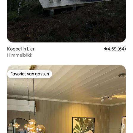
Koepel in Lier
Gemiddelde be
4,69 (64)
Himmelblikk
Favoriet van gasten
Favoriet van gasten