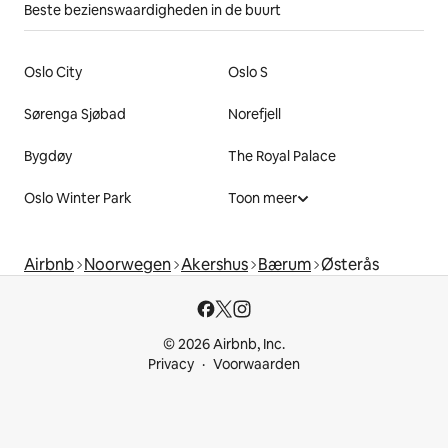
Beste bezienswaardigheden in de buurt
Oslo City
Oslo S
Sørenga Sjøbad
Norefjell
Bygdøy
The Royal Palace
Oslo Winter Park
Toon meer
Airbnb
Noorwegen
Akershus
Bærum
Østerås
© 2026 Airbnb, Inc.
Privacy
Voorwaarden