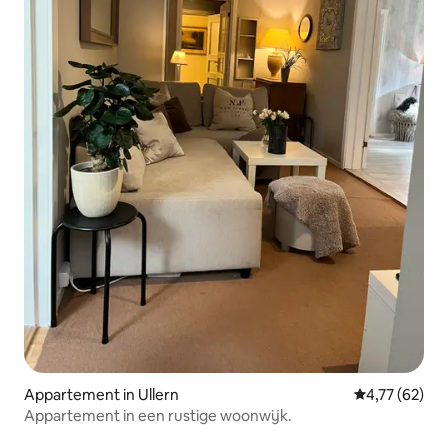
Appartement in Ullern
Gemiddelde be
4,77 (62)
Appartement in een rustige woonwijk.