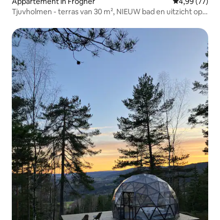
Appartement in Frogner
Gemiddelde be
4,99 (77)
Tjuvholmen - terras van 30 m², NIEUW bad en uitzicht op
zee