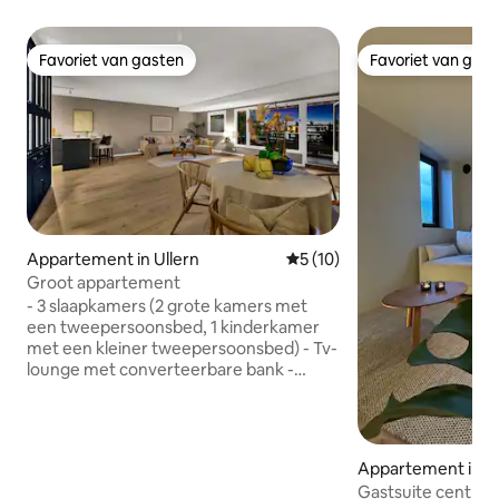
Favoriet van gasten
Favoriet van gas
Favoriet van gasten
Favoriet van gas
Appartement in Ullern
Gemiddelde beoordeling van 
5 (10)
Groot appartement
- 3 slaapkamers (2 grote kamers met
een tweepersoonsbed, 1 kinderkamer
met een kleiner tweepersoonsbed) - Tv-
lounge met converteerbare bank -
Grote eettafel met 8 stoelen. -
Kinderstoel en reisbedje beschikbaar -
Tv en internet - Houtkachel in de
woonkamer - Gemeentelijke
Appartement in 
oplaadpunten voor elektrische
Gastsuite centraa
voertuigen buiten het gebouw - 3e