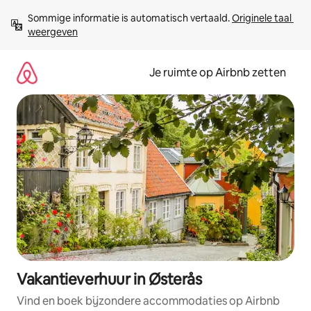
Ga
Sommige informatie is automatisch vertaald. 
Originele taal 
direct
weergeven
naar
inhoud
Je ruimte op Airbnb zetten
Vakantieverhuur in Østerås
Vind en boek bijzondere accommodaties op Airbnb