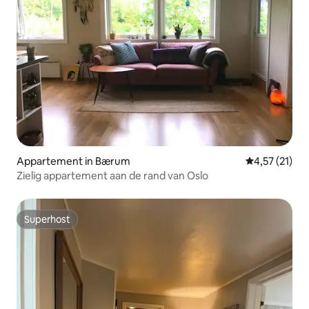
Appartement in Bærum
Gemiddelde be
4,57 (21)
Zielig appartement aan de rand van Oslo
Superhost
Superhost