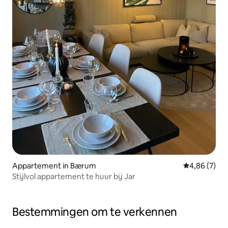
Appartement in Bærum
Gemiddelde b
4,86 (7)
Stijlvol appartement te huur bij Jar
Bestemmingen om te verkennen