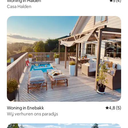
Woning in Halden
Gemiddeld
5 (4)
Casa Halden
Woning in Enebakk
Gemiddelde 
4,8 (5)
Wij verhuren ons paradijs