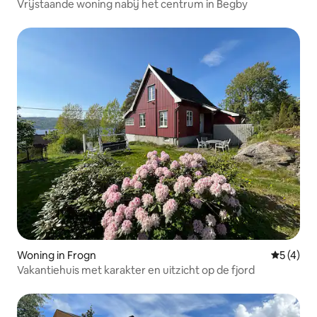
Vrijstaande woning nabij het centrum in Begby
Woning in Frogn
Gemiddeld
5 (4)
Vakantiehuis met karakter en uitzicht op de fjord