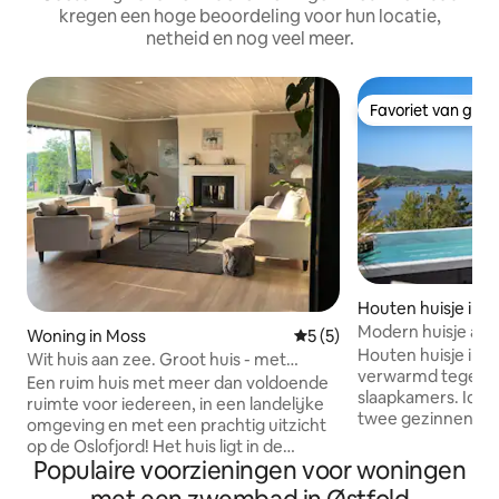
kregen een hoge beoordeling voor hun locatie,
netheid en nog veel meer.
Favoriet van gas
Favoriet van gas
Houten huisje in 
Modern huisje aan
Woning in Moss
Gemiddelde beoordeling van
5 (5)
zwembad
Houten huisje in 
Wit huis aan zee. Groot huis - met
verwarmd tegenstr
uitzicht
Een ruim huis met meer dan voldoende
slaapkamers. Idea
ruimte voor iedereen, in een landelijke
twee gezinnen me
omgeving en met een prachtig uitzicht
grote familie. Verschillende
op de Oslofjord! Het huis ligt in de
buitenzones. Hier 
Populaire voorzieningen voor woningen
directe omgeving van zowel bos als
ochtends tot 's av
meer, met toegang tot wandel- en