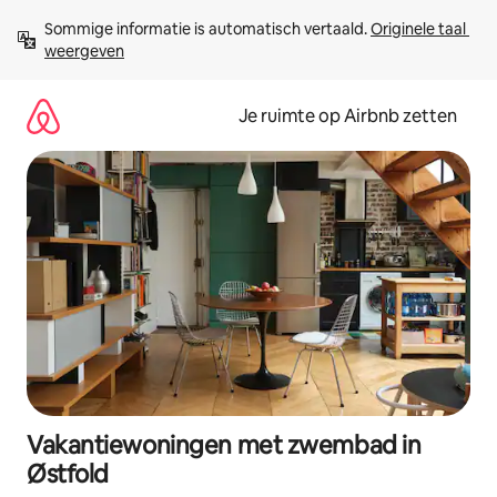
Ga
Sommige informatie is automatisch vertaald. 
Originele taal 
direct
weergeven
naar
inhoud
Je ruimte op Airbnb zetten
Vakantiewoningen met zwembad in
Østfold