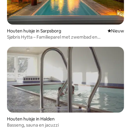
Houten huisje in Sarpsborg
Nieuwe ac
Nieuw
Sjøbris Hytta – Familieparel met zwembad en
zwemplezier
Houten huisje in Halden
Basseng, sauna en jacuzzi