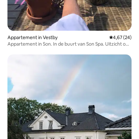
Appartement in Vestby
Gemiddelde be
4,67 (24)
Appartement in Son. In de buurt van Son Spa. Uitzicht op
zwembad en zee