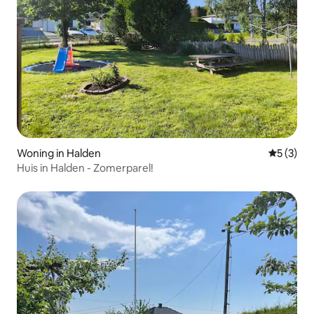
Woning in Halden
Gemiddeld
5 (3)
Huis in Halden - Zomerparel!