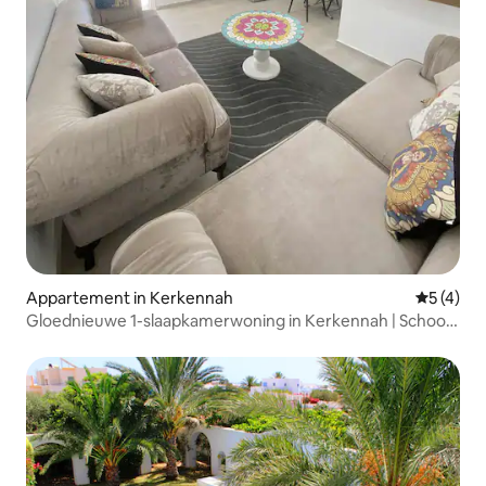
Appartement in Kerkennah
Gemiddeld
5 (4)
Gloednieuwe 1-slaapkamerwoning in Kerkennah | Schoon
en gezellig