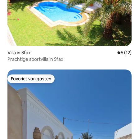
Villa in Sfax
Gemiddelde
5 (12)
Prachtige sportvilla in Sfax
Favoriet van gasten
Favoriet van gasten