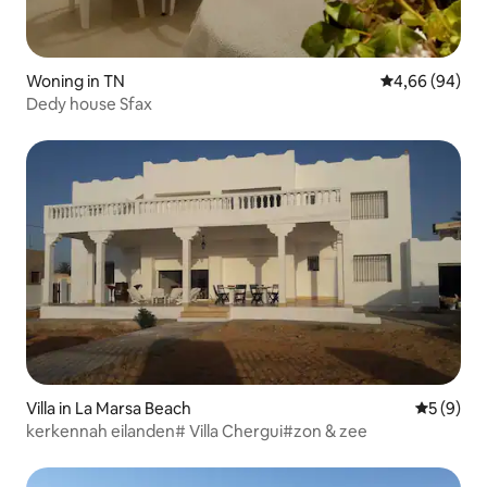
Woning in TN
Gemiddelde be
4,66 (94)
Dedy house Sfax
Villa in La Marsa Beach
Gemiddeld
5 (9)
kerkennah eilanden# Villa Chergui#zon & zee