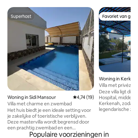
Superhost
Favoriet van gas
Superhost
Favoriet van gas
Woning in Kerken
Villa met privézw
Deze villa ligt dir
Woning in Sidi Mansour
Gemiddelde beoordeling van 4,7
4,74 (19)
Hospital, midden 
Kerkenah, zodat j
Villa met charme en zwembad
legendarische zoet
Het huis biedt je een ideale setting voor
met alle voorzieni
je zakelijke of toeristische verblijven.
is een paar minute
Deze mastervilla wordt begrensd door
vismarkt, banken, strand, 
een prachtig zwembad en een
zwembad (privé) bi
Populaire voorzieningen in
veelzijdige tuin en heeft een dubbele