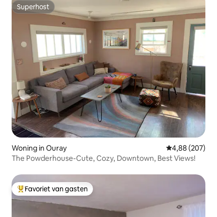
Superhost
Superhost
Woning in Ouray
Gemiddelde beo
4,88 (207)
The Powderhouse-Cute, Cozy, Downtown, Best Views!
Favoriet van gasten
Topfavoriet van gasten