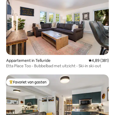
Appartement in Telluride
Gemiddelde beo
4,89 (381)
Etta Place Too - Bubbelbad met uitzicht - Ski-in ski-out
Favoriet van gasten
Topfavoriet van gasten