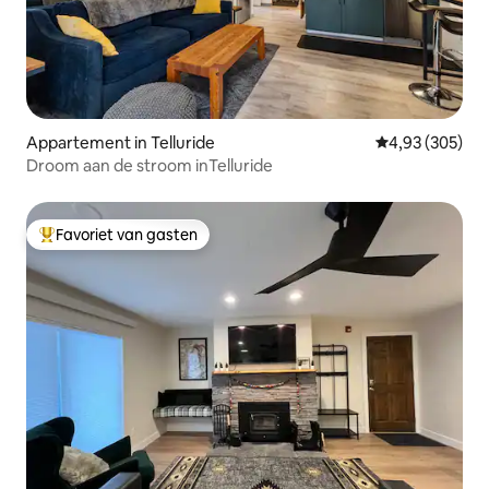
Appartement in Telluride
Gemiddelde beo
4,93 (305)
Droom aan de stroom inTelluride
Favoriet van gasten
Topfavoriet van gasten