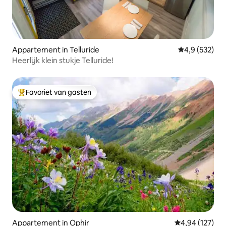
Appartement in Telluride
Gemiddelde be
4,9 (532)
Heerlijk klein stukje Telluride!
Favoriet van gasten
Topfavoriet van gasten
Appartement in Ophir
Gemiddelde beo
4,94 (127)