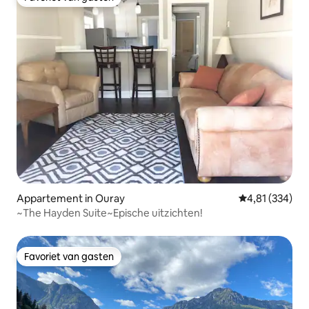
Favoriet van gasten
Appartement in Ouray
Gemiddelde beo
4,81 (334)
~The Hayden Suite~Epische uitzichten!
Favoriet van gasten
Favoriet van gasten