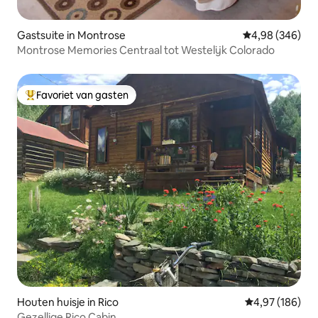
Gastsuite in Montrose
Gemiddelde beo
4,98 (346)
Montrose Memories Centraal tot Westelijk Colorado
Favoriet van gasten
Topfavoriet van gasten
Houten huisje in Rico
Gemiddelde beo
4,97 (186)
Gezellige Rico Cabin.