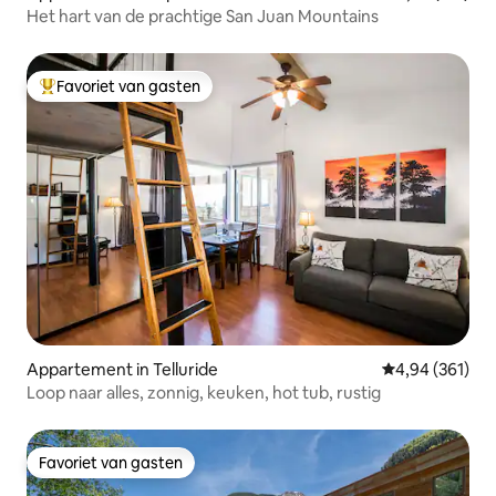
Het hart van de prachtige San Juan Mountains
Favoriet van gasten
Topfavoriet van gasten
Appartement in Telluride
Gemiddelde beo
4,94 (361)
Loop naar alles, zonnig, keuken, hot tub, rustig
Favoriet van gasten
Favoriet van gasten