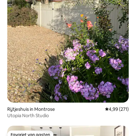
Rijtjeshuis in Montrose
Gemiddelde beo
4,99 (271)
Utopia North Studio
Favoriet van gasten