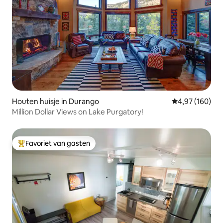
Houten huisje in Durango
Gemiddelde beo
4,97 (160)
Million Dollar Views on Lake Purgatory!
Favoriet van gasten
Topfavoriet van gasten