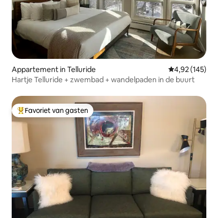
Appartement in Telluride
Gemiddelde beo
4,92 (145)
Hartje Telluride + zwembad + wandelpaden in de buurt
Favoriet van gasten
Topfavoriet van gasten