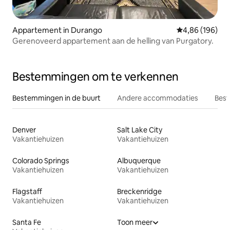
Appartement in Durango
Gemiddelde beo
4,86 (196)
Gerenoveerd appartement aan de helling van Purgatory.
Bestemmingen om te verkennen
Bestemmingen in de buurt
Andere accommodaties
Best
Denver
Salt Lake City
Vakantiehuizen
Vakantiehuizen
Colorado Springs
Albuquerque
Vakantiehuizen
Vakantiehuizen
Flagstaff
Breckenridge
Vakantiehuizen
Vakantiehuizen
Santa Fe
Toon meer