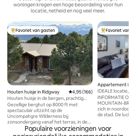
woningen kregen een hoge beoordeling voor hun
locatie, netheid en nog veel meer.
Favoriet van gasten
Favoriet van g
Topfavoriet van gasten
Topfavoriet van 
Appartement in O
IDEALE locatie, u
Houten huisje in Ridgway
Gemiddelde beoordeling van 4,95
4,95 (166)
hieronder
INFORMATIE OVE
Houten huisje in de bergen, prachtig
MOUNTAIN-BRAND:
uitzicht, ruim
Gezellige berghut op 8000 ft met
zich in noordooste
spectaculair uitzicht op de
de stad. De luchtkw
Uncompahgre Wilderness bij
basis van de windr
zonsondergang vanaf het terras, in de
is vaak blauw in Ou
Populaire voorzieningen voor
buurt van Ridgway, Ouray en Telluride.
Controleer Watch
Deze verbeterde cabine is voorzien van