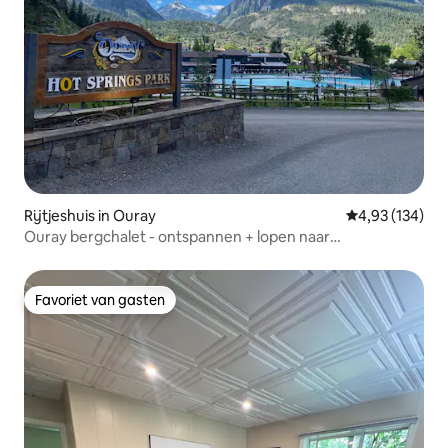
Rijtjeshuis in Ouray
Gemiddelde beo
4,93 (134)
Ouray bergchalet - ontspannen + lopen naar
warmwaterbronnen
Favoriet van gasten
Favoriet van gasten