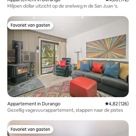
Miljoen dollar uitzicht op de snelweg in de San Juan 's.
Favoriet van gasten
Favoriet van gasten
Appartement in Durango
Gemiddelde beo
4,82 (126)
Gezellig vagevuurappartement, stappen naar de pistes
Favoriet van gasten
Favoriet van gasten