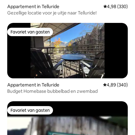
Appartement in Telluride
Gemiddelde beo
4,98 (330)
Gezellige locatie voor je uitje naar Telluride!
Favoriet van gasten
Favoriet van gasten
Appartement in Telluride
Gemiddelde beo
4,89 (340)
Budget Homebase bubbelbad en zwembad
Favoriet van gasten
Favoriet van gasten