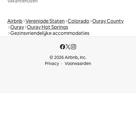
Vakantiehuizen
Airbnb
Verenigde Staten
Colorado
Ouray County
Ouray
Ouray Hot Springs
Gezinsvriendelijke accommodaties
© 2026 Airbnb, Inc.
Privacy
Voorwaarden