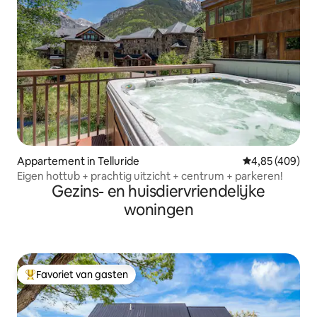
Appartement in Telluride
Gemiddelde beo
4,85 (409)
Eigen hottub + prachtig uitzicht + centrum + parkeren!
Gezins- en huisdiervriendelijke
woningen
Favoriet van gasten
Topfavoriet van gasten