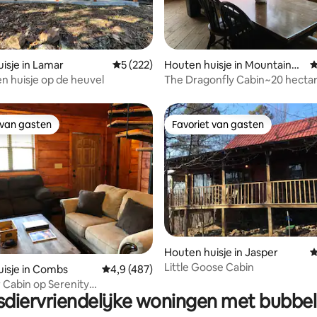
 van 4,95 uit 5, 157 recensies
isje in Lamar
Gemiddelde beoordeling van 5 uit 5, 222 r
5 (222)
Houten huisje in Mountainbu
G
rg
n huisje op de heuvel
The Dragonfly Cabin~20 hectar
op de bergen
 van gasten
Favoriet van gasten
 van gasten
Favoriet van gasten
van 4,84 uit 5, 195 recensies
Houten huisje in Jasper
G
Little Goose Cabin
isje in Combs
Gemiddelde beoordeling van 4,9 uit 5, 487 
4,9 (487)
 Cabin op Serenity
sdiervriendelijke woningen met bubbe
und