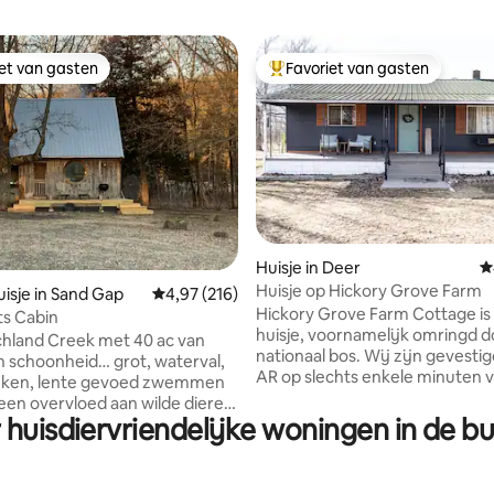
iet van gasten
Favoriet van gasten
iet van gasten
Topfavoriet van gasten
Huisje in Deer
G
Huisje op Hickory Grove Farm
van 4,99 uit 5, 378 recensies
isje in Sand Gap
Gemiddelde beoordeling van 4,97 uit 5, 216 r
4,97 (216)
Hickory Grove Farm Cottage is 
ts Cabin
huisje, voornamelijk omringd d
chland Creek met 40 ac van
nationaal bos. Wij zijn gevestigd
 schoonheid… grot, waterval,
AR op slechts enkele minuten v
reken, lente gevoed zwemmen
populaire wandelpaden en de ri
een overvloed aan wilde dieren.
Buffalo. Het is de perfecte ple
 huisdiervriendelijke woningen in de bu
doel/bal, tas gooien,
ontspannen en te genieten van
en, vuurplaats en ongelooflijke
prachtige creaties van God. D
jken 20-30 minuten rijden van
te doen: Richland Creek Park, Fa
Rocks, Haw Creek, Pam 's