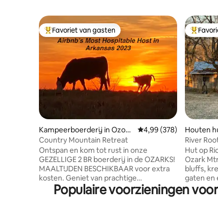
Favoriet van gasten
Favor
Topfavoriet van gasten
Topfavor
Kampeerboerderij in Ozon
Gemiddelde beoordeling 
4,99 (378)
Houten hu
e
Country Mountain Retreat
River Roo
Ontspan en kom tot rust in onze
Hut op Ri
GEZELLIGE 2 BR boerderij in de OZARKS!
Ozark Mtn
MAALTIJDEN BESCHIKBAAR voor extra
bluffs, k
kosten. Geniet van prachtige
gaten en 
Populaire voorzieningen voor
zonsopgangen en zonsondergangen. 's
Basketbal
Nachts naar de sterren kijken. Vissen
bordspell
onze gevulde vijver. Kajak op de
sterrenki
Mulberry of Buffalo River. Verken
Pedestal 