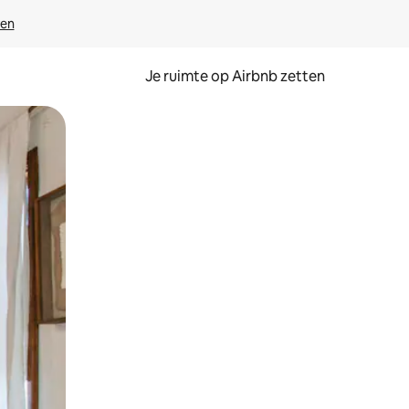
ven
Je ruimte op Airbnb zetten
ken of swipen.