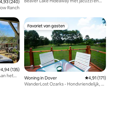
Beaver Lake Hideaway met jacuzzi en
ecensies
emiddelde beoordeling van 4,93 uit 5, 240 recensies
4,93 (240)
kajaks
adow Ranch
Favoriet van gasten
Favoriet van gasten
emiddelde beoordeling van 4,94 uit 5, 135 recensies
4,94 (135)
Woning in Dover
Gemiddelde beoordeling
4,91 (171)
WanderLost Ozarks - Hondvriendelijk, 4
ecensies
hectare