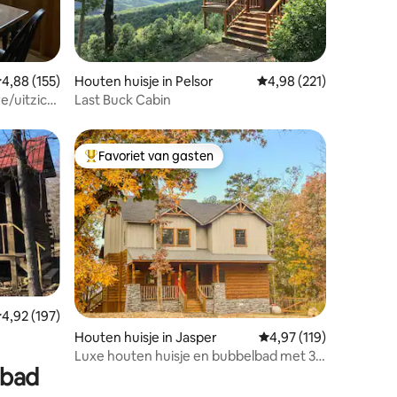
ecensies
emiddelde beoordeling van 4,88 uit 5, 155 recensies
4,88 (155)
Houten huisje in Pelsor
Gemiddelde beoordeling
4,98 (221)
e/uitzicht
Last Buck Cabin
Favoriet van gasten
Topfavoriet van gasten
emiddelde beoordeling van 4,92 uit 5, 197 recensies
4,92 (197)
recensies
Houten huisje in Jasper
Gemiddelde beoordeling
4,97 (119)
Luxe houten huisje en bubbelbad met 3
lbad
slaapkamers in de buurt van Buffalo
River!