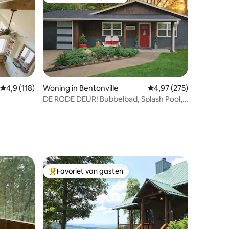
Topfavoriet van gasten
Gemiddelde beoordeling van 4,9 uit 5, 118 recensies
4,9 (118)
Woning in Bentonville
Gemiddelde beoordeling
4,97 (275)
DE RODE DEUR! Bubbelbad, Splash Pool,
ecensies
familie-uitje!
Favoriet van gasten
Topfavoriet van gasten