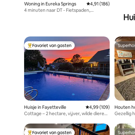
Woning in Eureka Springs
Gemiddelde beoordeling
4,91 (186)
4 minuten naar DT - Fietspaden,
Hui
vuurplaats, grill en bubbelbad
Favoriet van gasten
Superho
Topfavoriet van gasten
Superho
Huisje in Fayetteville
Gemiddelde beoordeling 
4,99 (109)
Houten hu
ngs
Cottage – 2 hectare, vijver, wilde dieren,
Gezellig h
natuur, huisdieren
plaatse · 
Favoriet van gasten
Superho