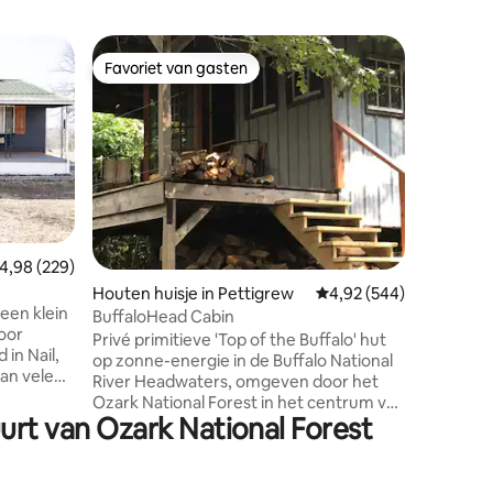
Houten h
Favoriet van gasten
Superho
Favoriet van gasten
Superho
Een Stil
Een Still
toevluch
uitzicht
achterter
ontsnapp
gezellige
deze hut
je uitje 
emiddelde beoordeling van 4,98 uit 5, 229 recensies
4,98 (229)
queensiz
ecensies
Houten huisje in Pettigrew
Gemiddelde beoordeling
4,92 (544)
uittrekb
een klein
een quee
BuffaloHead Cabin
oor
convertee
Privé primitieve 'Top of the Buffalo' hut
 in Nail,
genoeg vo
op zonne-energie in de Buffalo National
an vele
voldoend
River Headwaters, omgeven door het
vier de
ook lekk
Ozark National Forest in het centrum van
k om te
urt van Ozark National Forest
de Upper Buffalo Mountain Bike Trails.
 de
Dicht bij Hawksbill Crag/Whitaker Point,
ingen om
Upper Buffalo Wilderness, Horseshoe
lling
Canyon, Glory Hole, Lost Valley,