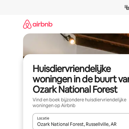
Ga
direct
naar
inhoud
Huisdiervriendelijke
woningen in de buurt va
Ozark National Forest
Vind en boek bijzondere huisdiervriendelijke
woningen op Airbnb
Locatie
Wanneer er suggesties beschikbaar zijn, maak je 