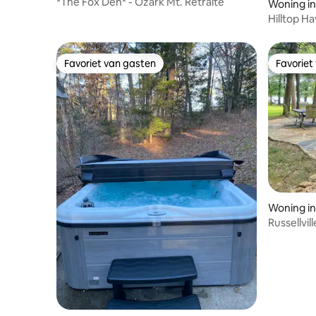
*The Fox Den* - Ozark Mt. Retraite
Woning i
Hilltop H
honden! B
Favoriet van gasten
Favoriet
Favoriet van gasten
Favoriet
Woning in 
Russellvi
aanlegste