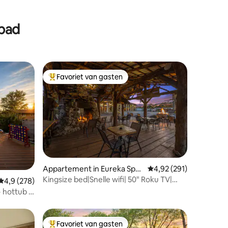
mbad
Favoriet van gasten
Topfavoriet van gasten
Appartement in Eureka Spri
Gemiddelde beoordeling
4,92 (291)
ngs
Kingsize bed|Snelle wifi| 50" Roku TV|
ecensies
Gemiddelde beoordeling van 4,9 uit 5, 278 recensies
4,9 (278)
Zoutwaterzwembad
+ hottub +
Favoriet van gasten