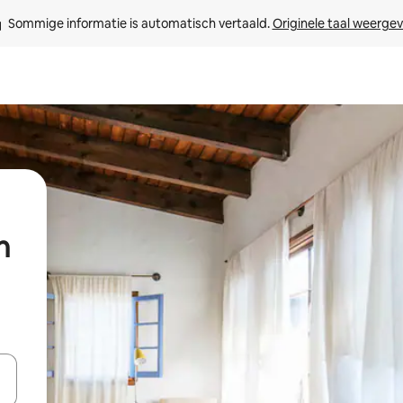
Sommige informatie is automatisch vertaald. 
Originele taal weerge
n
een keuze met je de pijltjestoetsen omhoog en omlaag, óf door te tik