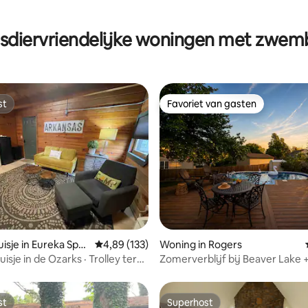
 van 4,91 uit 5, 186 recensies
sdiervriendelijke woningen met zwe
st
Favoriet van gasten
st
Favoriet van gasten
van 4,99 uit 5, 109 recensies
isje in Eureka Spri
Gemiddelde beoordeling van 4,89 uit 5, 133 r
4,89 (133)
Woning in Rogers
uisje in de Ozarks · Trolley ter
Zomerverblijf bij Beaver Lake 
Huisdiervriendelijk
zwembad + omheind
st
Superhost