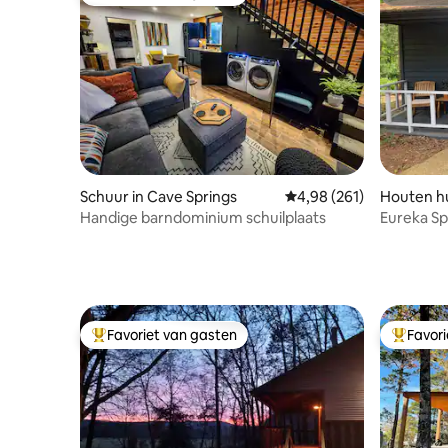
Topfavoriet van gasten
Superho
Schuur in Cave Springs
Gemiddelde beoordeling 
4,98 (261)
Houten hu
ngs
Handige barndominium schuilplaats
Eureka Sp
bubbelba
Favoriet van gasten
Favor
Topfavoriet van gasten
Topfavor