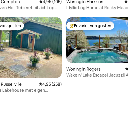
n Compton
Gemiddelde beoordeling van 4,96 uit 5, 105 r
4,96 (105)
Woning in Harrison
G
aven Hot Tub met uitzicht op
Idyllic Log Home at Rocky Me
uffalo River
 van gasten
Favoriet van gasten
 van gasten
Topfavoriet van gasten
Woning in Rogers
G
Wake n' Lake Escape! Jacuzzi! Aan het
meer!
Russellville
Gemiddelde beoordeling van 4,95 uit 5, 258 r
4,95 (258)
lle Lakehouse met eigen
iger