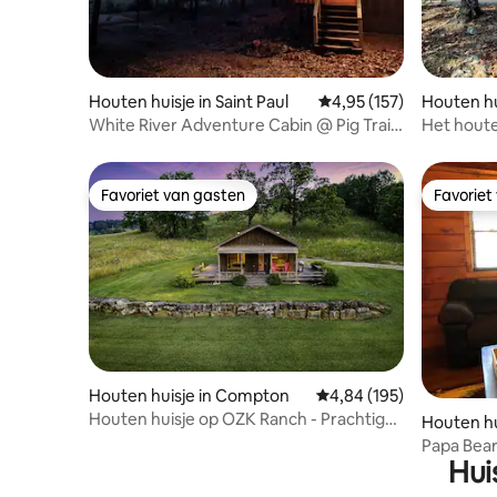
Houten huisje in Saint Paul
Gemiddelde beoordeling
4,95 (157)
Houten hu
White River Adventure Cabin @ Pig Trail
Het houte
Scenic Hwy
Favoriet van gasten
Favoriet
Favoriet van gasten
Favoriet
Houten huisje in Compton
Gemiddelde beoordeling 
4,84 (195)
Houten huisje op OZK Ranch - Prachtige
Houten hu
sterren en privacy
Papa Bear
Hui
Campgro