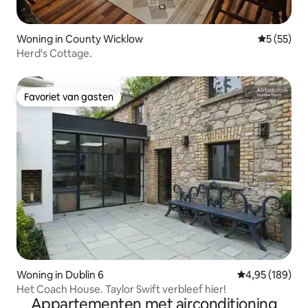
Woning in County Wicklow
Gemiddelde
5 (55)
Herd's Cottage.
Favoriet van gasten
Favoriet van gasten
Woning in Dublin 6
Gemiddelde beo
4,95 (189)
Het Coach House. Taylor Swift verbleef hier!
Appartementen met airconditioning