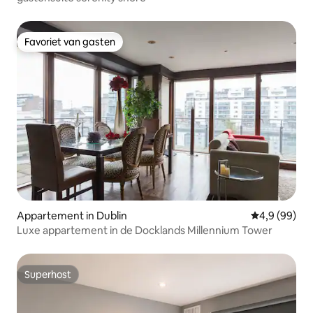
Favoriet van gasten
Favoriet van gasten
Appartement in Dublin
Gemiddelde b
4,9 (99)
Luxe appartement in de Docklands Millennium Tower
Superhost
Superhost