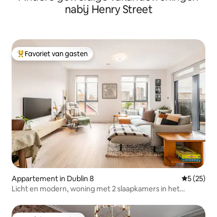
nabij Henry Street
Favoriet van gasten
Topfavoriet van gasten
Appartement in Dublin 8
Gemiddelde
5 (25)
Licht en modern, woning met 2 slaapkamers in het
centrum van Dublin