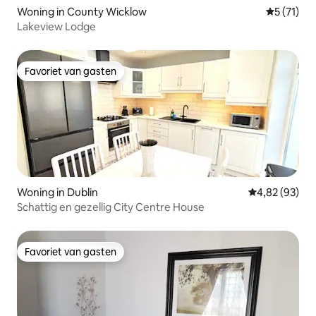
Woning in County Wicklow
Gemiddelde
5 (71)
Lakeview Lodge
Favoriet van gasten
Favoriet van gasten
Woning in Dublin
Gemiddelde be
4,82 (93)
Schattig en gezellig City Centre House
Favoriet van gasten
Favoriet van gasten