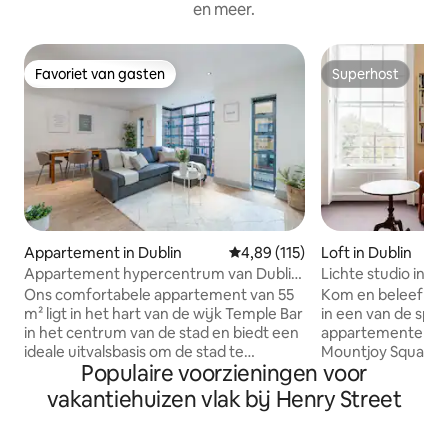
en meer.
Favoriet van gasten
Superhost
Favoriet van gasten
Superhost
Appartement in Dublin
Gemiddelde beoordeling van 4,89
4,89 (115)
Loft in Dublin
Appartement hypercentrum van Dublin,
Lichte studio in e
Charlotte 's huis
gebouw
Ons comfortabele appartement van 55
Kom en beleef een
m² ligt in het hart van de wijk Temple Bar
in een van de speciale Geor
in het centrum van de stad en biedt een
appartementen va
ideale uitvalsbasis om de stad te
Mountjoy Square, i
Populaire voorzieningen voor
verkennen. Onlangs gerenoveerd,
Noord-Georgische 
combineert het charme en comfort met
op slechts enkele
vakantiehuizen vlak bij Henry Street
zijn moderne inrichting en gloednieuwe
Street. De grote studio kijkt uit op het
voorzieningen. Met een ruime
oosten en wordt o
slaapkamer met een comfortabel
van de drie lange 