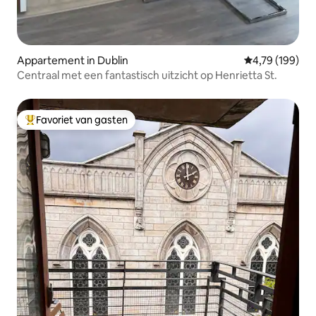
Appartement in Dublin
Gemiddelde beo
4,79 (199)
Centraal met een fantastisch uitzicht op Henrietta St.
Favoriet van gasten
Topfavoriet van gasten