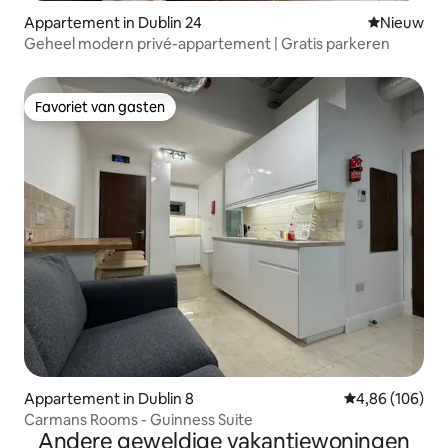
Appartement in Dublin 24
Nieuwe ac
Nieuw
Geheel modern privé-appartement | Gratis parkeren
Favoriet van gasten
Favoriet van gasten
Appartement in Dublin 8
Gemiddelde beo
4,86 (106)
Carmans Rooms - Guinness Suite
Andere geweldige vakantiewoningen