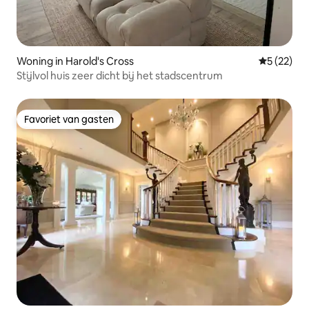
Woning in Harold's Cross
Gemiddelde
5 (22)
Stijlvol huis zeer dicht bij het stadscentrum
Favoriet van gasten
Favoriet van gasten