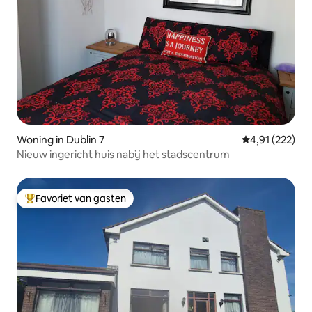
Woning in Dublin 7
Gemiddelde beo
4,91 (222)
Nieuw ingericht huis nabij het stadscentrum
Favoriet van gasten
Topfavoriet van gasten