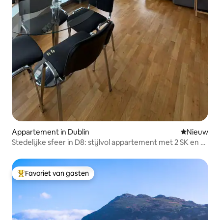
Appartement in Dublin
Nieuwe ac
Nieuw
Stedelijke sfeer in D8: stijlvol appartement met 2 SK en 2
badkamers in het stadscentrum
Favoriet van gasten
Topfavoriet van gasten