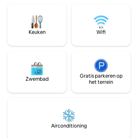
tweepersoonsbed, een lichte
de tuinen van Mou
woonkamer en een volledig uitgeruste
Gebouwd in 1792 
keuken met alles wat je nodig hebt. Op
huis als het appar
een steenworp afstand van Temple Bar's
kenmerken, geco
pubs, restaurants en winkels, zul je het
moderne comfort.
Keuken
Wifi
geweldig vinden om bij ons te
vierkante meter, o
verblijven!
Gratis parkeren op
Zwembad
het terrein
Airconditioning