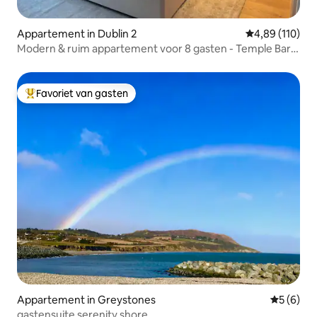
Appartement in Dublin 2
Gemiddelde beo
4,89 (110)
Modern & ruim appartement voor 8 gasten - Temple Bar
Dublin
Favoriet van gasten
Topfavoriet van gasten
Appartement in Greystones
Gemiddeld
5 (6)
gastensuite serenity shore