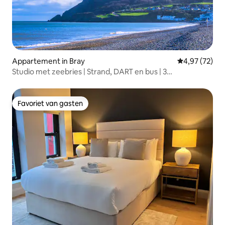
Appartement in Bray
Gemiddelde be
4,97 (72)
Studio met zeebries | Strand, DART en bus | 3
slaapplaatsen
Favoriet van gasten
Favoriet van gasten