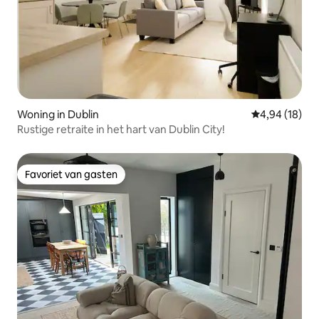
Woning in Dublin
Gemiddelde be
4,94 (18)
Rustige retraite in het hart van Dublin City!
Favoriet van gasten
Favoriet van gasten