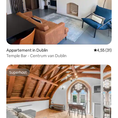
Appartement in Dublin
Gemiddelde be
4,55 (31)
Temple Bar - Centrum van Dublin
Superhost
Superhost