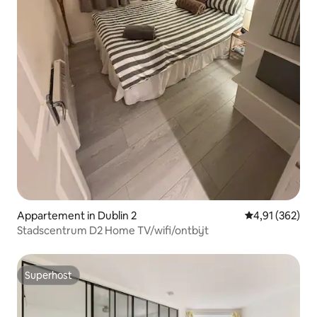
Appartement in Dublin 2
Gemiddelde beo
4,91 (362)
Stadscentrum D2 Home TV/wifi/ontbijt
Superhost
Superhost