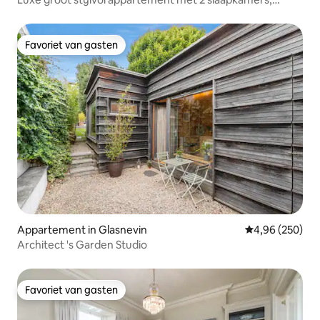
Sandymount dorp
Favoriet van gasten
Favoriet van gasten
Appartement in Glasnevin
Gemiddelde beo
4,96 (250)
Architect 's Garden Studio
Favoriet van gasten
Favoriet van gasten