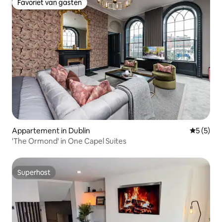
Favoriet van gasten
Favoriet van gasten
Appartement in Dublin
Gemiddeld
5 (5)
'The Ormond' in One Capel Suites
Superhost
Superhost