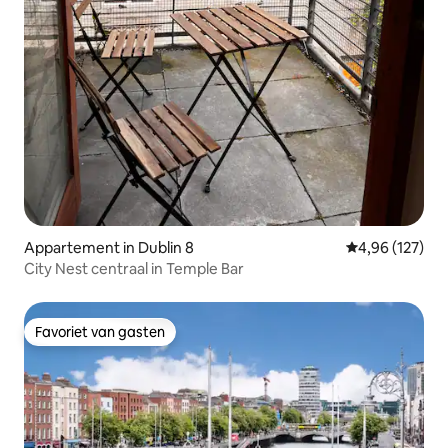
Appartement in Dublin 8
Gemiddelde beo
4,96 (127)
City Nest centraal in Temple Bar
Favoriet van gasten
Favoriet van gasten