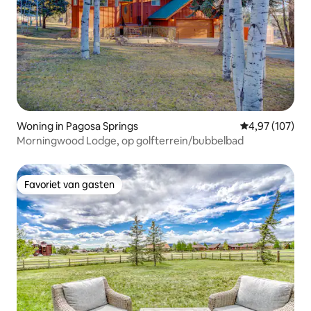
Woning in Pagosa Springs
Gemiddelde beo
4,97 (107)
Morningwood Lodge, op golfterrein/bubbelbad
Favoriet van gasten
Favoriet van gasten