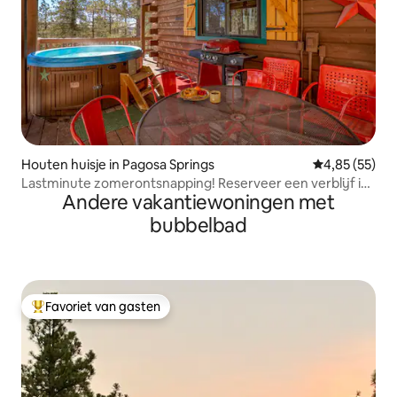
Houten huisje in Pagosa Springs
Gemiddelde be
4,85 (55)
Lastminute zomerontsnapping! Reserveer een verblijf in
Andere vakantiewoningen met
juli/augustus vóór 31 juli,
bubbelbad
Favoriet van gasten
Topfavoriet van gasten