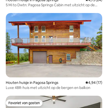
5 Mi to Dwtn: Pagosa Springs Cabin met uitzicht op de
bergen!
Houten huisje in Pagosa Springs
Gemiddelde be
4,94 (17)
Luxe 4BR-huis met uitzicht op de bergen en balkon
Favoriet van gasten
Favoriet van gasten