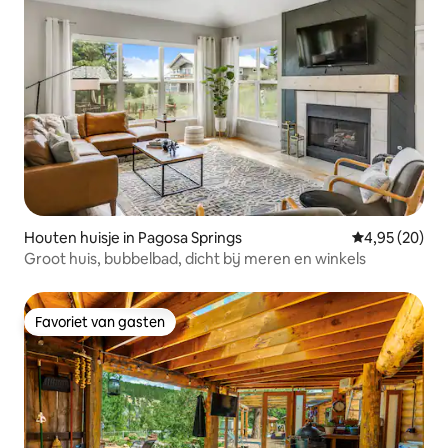
Houten huisje in Pagosa Springs
Gemiddelde be
4,95 (20)
Groot huis, bubbelbad, dicht bij meren en winkels
Favoriet van gasten
Favoriet van gasten