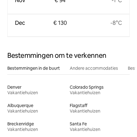
Nov
€ 94
-1°C
Dec
€ 130
-8°C
Bestemmingen om te verkennen
Bestemmingen in de buurt
Andere accommodaties
Best
Denver
Colorado Springs
Vakantiehuizen
Vakantiehuizen
Albuquerque
Flagstaff
Vakantiehuizen
Vakantiehuizen
Breckenridge
Santa Fe
Vakantiehuizen
Vakantiehuizen