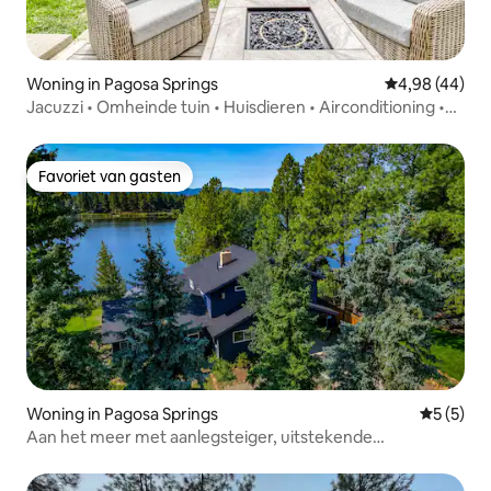
Woning in Pagosa Springs
Gemiddelde be
4,98 (44)
Jacuzzi • Omheinde tuin • Huisdieren • Airconditioning •
Kingsize bedden
Favoriet van gasten
Favoriet van gasten
Woning in Pagosa Springs
Gemiddeld
5 (5)
Aan het meer met aanlegsteiger, uitstekende
voorzieningen, uitstekende locatie