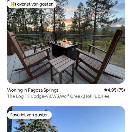
Favoriet van gasten
Topfavoriet van gasten
Woning in Pagosa Springs
Gemiddelde be
4,95 (75)
The Log Hill Lodge-VIEWS,Wolf Creek,Hot Tub,slee
Favoriet van gasten
Favoriet van gasten