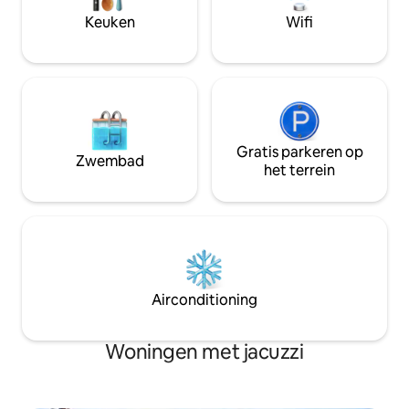
centrum van Pagosa Springs en op 20
National Forest. 
Keuken
Wifi
mijl van Wolf Creek Ski Resort.
Gratis parkeren op
Zwembad
het terrein
Airconditioning
Woningen met jacuzzi