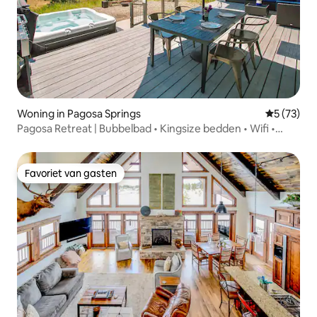
Woning in Pagosa Springs
Gemiddelde
5 (73)
Pagosa Retreat | Bubbelbad • Kingsize bedden • Wifi •
Airco
Favoriet van gasten
Favoriet van gasten