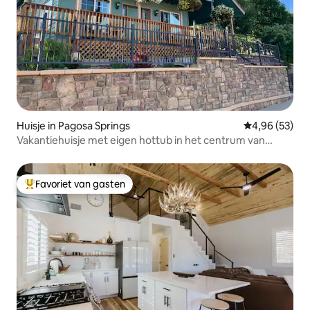
Huisje in Pagosa Springs
Gemiddelde be
4,96 (53)
Vakantiehuisje met eigen hottub in het centrum van
Pagosa
Favoriet van gasten
Topfavoriet van gasten