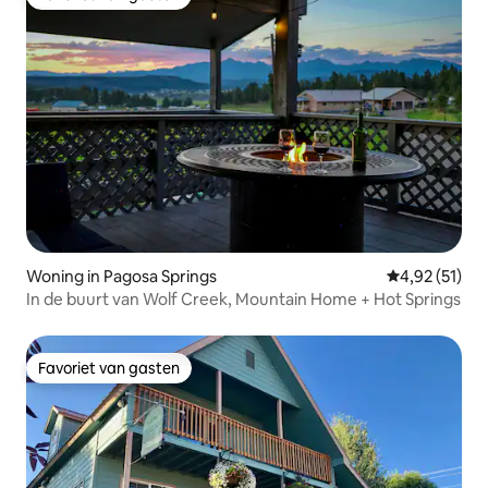
Favoriet van gasten
Woning in Pagosa Springs
Gemiddelde be
4,92 (51)
In de buurt van Wolf Creek, Mountain Home + Hot Springs
Favoriet van gasten
Favoriet van gasten