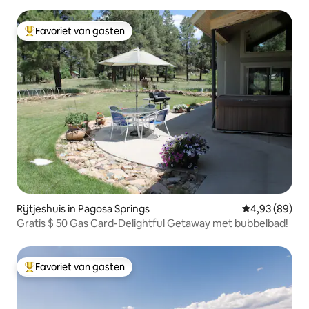
Favoriet van gasten
Topfavoriet van gasten
Rijtjeshuis in Pagosa Springs
Gemiddelde be
4,93 (89)
Gratis $ 50 Gas Card-Delightful Getaway met bubbelbad!
Favoriet van gasten
Topfavoriet van gasten