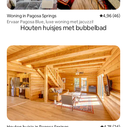
Woning in Pagosa Springs
Gemiddelde be
4,96 (46)
Ervaar Pagosa Blue, luxe woning met jacuzzi!
Houten huisjes met bubbelbad
Houten huisje in Pagosa Springs
Gemiddelde be
4,75 (24)