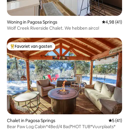
Woning in Pagosa Springs
Gemiddelde be
4,98 (41)
Wolf Creek Riverside Chalet. We hebben airco!
Favoriet van gasten
Topfavoriet van gasten
Chalet in Pagosa Springs
Gemiddelde
5 (41)
Bear Paw Log Cabin*4Bed/4 Bad*HOT TUB*Vuurplaats*