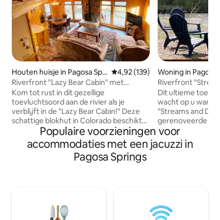
Houten huisje in Pagosa Spri
Gemiddelde beoordeling van 4,92
4,92 (139)
Woning in Pagosa 
ngs
Riverfront "Lazy Bear Cabin" met
Riverfront "Strea
bubbelbad
with Hot Tub
Kom tot rust in dit gezellige
Dit ultieme toevlu
toevluchtsoord aan de rivier als je
wacht op u wanneer
verblijft in de "Lazy Bear Cabin!" Deze
"Streams and Dre
schattige blokhut in Colorado beschikt
gerenoveerde hou
Populaire voorzieningen voor
over 3 slaapkamers en 2 badkamers, een
over 3 slaapkamer
goed uitgeruste keuken die perfect is
met een gastrono
accommodaties met een jacuzzi in
om thuis maaltijden te koken, een
gestapelde stenen
Pagosa Springs
gashaard voor een gezellige nacht in
kamerhoge ramen 
kamerhoge ramen met uitzicht op de
rivier San Juan. 
rivier de San Juan, en een eigen
op uw terras aan de
bubbelbad en vuurplaats om te
van wereldklasse i
ontspannen en te genieten van een
huis ligt op slech
nacht onder de sterren. Dit huis ligt op
van Pagosa Spring
slechts 10 minuten rijden van het
skigebied Wolf C