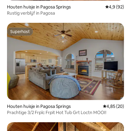
Houten huisje in Pagosa Springs
Gemiddelde b
4,9 (92)
Rustig verblijf in Pagosa
Superhost
Superhost
Houten huisje in Pagosa Springs
Gemiddelde be
4,85 (20)
Prachtige 3/2 Frplc Frpit Hot Tub Grt Loctn MOOI!