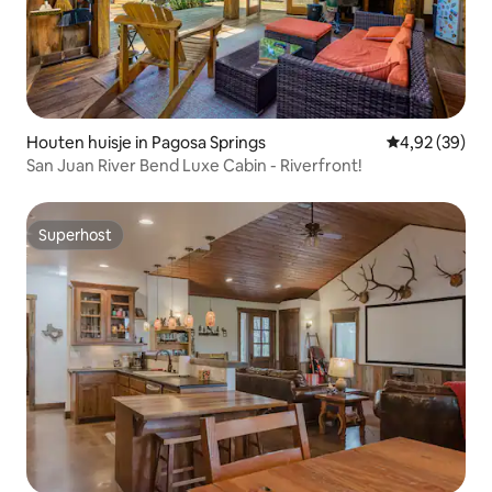
Houten huisje in Pagosa Springs
Gemiddelde be
4,92 (39)
San Juan River Bend Luxe Cabin - Riverfront!
Superhost
Superhost