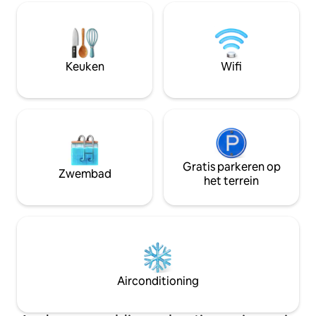
geniet van ons p
van bloeiende planten. Luister naar de
entertainmentvoo
rustgevende geluiden van de
handige toegang t
stromende rivier. Picknickplaatsen langs
bezienswaardighe
de rivier Kg Hulu Rening ligt in Batang
eetgelegenheden van
Kali en is een rustig dorp met huizen
Keuken
Wifi
onvergetelijke he
verspreid over de groene heuvelachtige
Kokoro, waar elk ve
landschappen. Batang Kali stad, Hulu
Yam Bharu en Kuala Kubu Bharu liggen
op slechts een korte autorit afstand en
heeft tal van restaurants. Je kunt je het
beste met de auto verplaatsen.
Nabijgelegen bezienswaardigheden:
Gratis parkeren op
World of Phalaenopsis (Moth Orchids),
Zwembad
het terrein
Ulu Yam - 12 km (16 minuten rijden)
Genting Highlands Premium Outlets - 25
km (30 minuten rijden) Resorts World
Genting - 32 km (40 minuten rijden)
Kuala Kubu Bharu - 21 km (30 minuten
rijden) Chiling Waterfalls - 33 km (40
minuten rijden)
Airconditioning