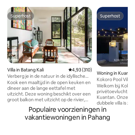
Superhost
Superhost
Superhost
Superhost
Villa in Batang Kali
Gemiddelde beoordeling van 4,93
4,93 (310)
Woning in Kuanta
Verberg je in de natuur in de idyllische
Kokoro Pool Villa 
villa Ijo
Kook een maaltijd in de open keuken en
privézwembad
Welkom bij Kokoro P
dineer aan de lange eettafel met
privétoevluchtsoor
uitzicht. Deze woning beschikt over een
Kuantan. Onze gel
groot balkon met uitzicht op de rivier,
dubbele villa is z
toegang tot boswandelpaden en rivier,
Populaire voorzieningen in
voor comfort, ont
een binnenplaats met verzonken tuinen
betekenisvolle bi
vakantiewoningen in Pahang
en een open plan dat een comfortabele
perfect voor gezin
ruimte creëert. Word wakker met de
je nu een familiev
geluiden van vogels die fluiten, zie ze
een feest of een 
insecten vangen of nectar verzamelen