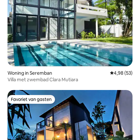
Woning in Seremban
Gemiddelde be
4,98 (53)
Villa met zwembad Clara Mutiara
Favoriet van gasten
Favoriet van gasten