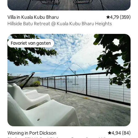
Villa in Kuala Kubu Bharu
Gemiddelde beo
4,79 (359)
Hillside Batu Retreat @ Kuala Kubu Bharu Heights
Favoriet van gasten
Favoriet van gasten
Woning in Port Dickson
Gemiddelde be
4,94 (84)