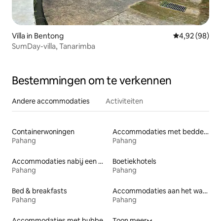
Villa in Bentong
Gemiddelde be
4,92 (98)
SumDay-villa, Tanarimba
Bestemmingen om te verkennen
Andere accommodaties
Activiteiten
Containerwoningen
Accommodaties met bedden op toegankelijke hoogte
Pahang
Pahang
Accommodaties nabij een meer
Boetiekhotels
Pahang
Pahang
Bed & breakfasts
Accommodaties aan het water
Pahang
Pahang
Accommodaties met bubbelbad
Toon meer