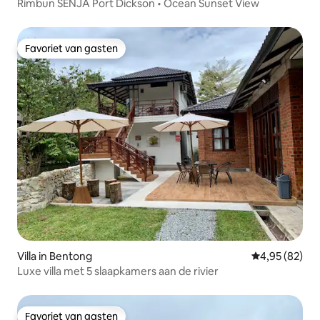
Rimbun SENJA Port Dickson • Ocean Sunset View
Favoriet van gasten
Favoriet van gasten
Villa in Bentong
Gemiddelde be
4,95 (82)
Luxe villa met 5 slaapkamers aan de rivier
Favoriet van gasten