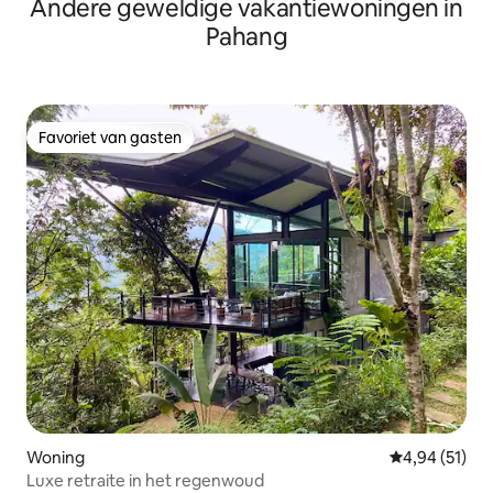
Andere geweldige vakantiewoningen in
Pahang
Favoriet van gasten
Favoriet van gasten
Woning
Gemiddelde be
4,94 (51)
Luxe retraite in het regenwoud