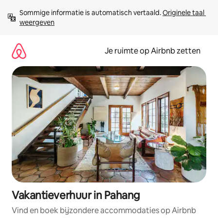
Ga
Sommige informatie is automatisch vertaald. 
Originele taal 
direct
weergeven
naar
inhoud
Je ruimte op Airbnb zetten
Vakantieverhuur in Pahang
Vind en boek bijzondere accommodaties op Airbnb