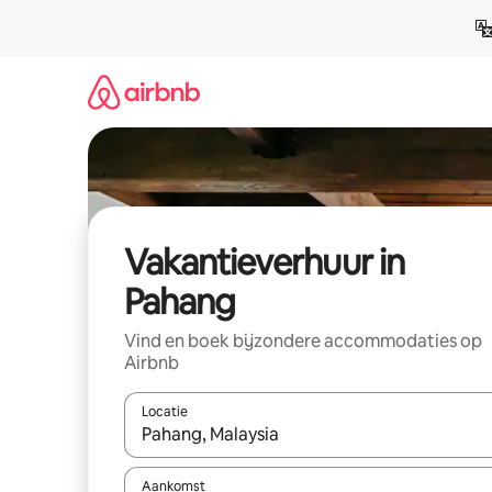
Ga
direct
naar
inhoud
Vakantieverhuur in
Pahang
Vind en boek bijzondere accommodaties op
Airbnb
Locatie
Wanneer er suggesties beschikbaar zijn, maak je 
Aankomst