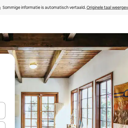
Sommige informatie is automatisch vertaald. 
Originele taal weerge
een keuze met je de pijltjestoetsen omhoog en omlaag, óf door te tik