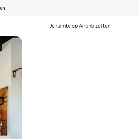
ven
Je ruimte op Airbnb zetten
ken of swipen.