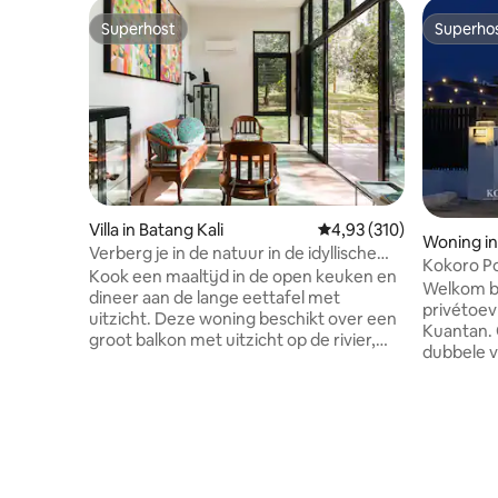
Superhost
Superho
Superhost
Superho
Villa in Batang Kali
Gemiddelde beoordeling 
4,93 (310)
Woning i
Verberg je in de natuur in de idyllische
Kokoro Poo
villa Ijo
Kook een maaltijd in de open keuken en
privézw
Welkom bij
dineer aan de lange eettafel met
privétoev
uitzicht. Deze woning beschikt over een
Kuantan. 
groot balkon met uitzicht op de rivier,
dubbele v
toegang tot boswandelpaden en rivier,
voor comf
een binnenplaats met verzonken tuinen
betekenis
en een open plan dat een comfortabele
perfect vo
ruimte creëert. Word wakker met de
nu een fa
geluiden van vogels die fluiten, zie ze
feest of 
insecten vangen of nectar verzamelen
geniet va
van bloeiende planten. Luister naar de