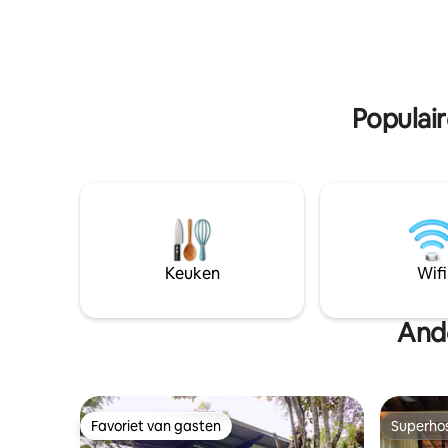
entertai
rustgevende geluiden van de stromende
handige t
rivier. Picknickplaatsen langs de rivier Kg
bezienswa
Hulu Rening ligt in Batang Kali en is een
eetgelegen
rustig dorp met huizen verspreid over de
onvergete
groene heuvelachtige landschappen.
waar elk ve
Batang Kali stad, Hulu Yam Bharu en
Populai
Kuala Kubu Bharu liggen op slechts een
korte autorit afstand en heeft tal van
restaurants. Je kunt je het beste met de
auto verplaatsen. Nabijgelegen
bezienswaardigheden: World of
Phalaenopsis (Moth Orchids), Ulu Yam -
12 km (16 minuten rijden) Genting
Highlands Premium Outlets - 25 km (30
Keuken
Wifi
minuten rijden) Resorts World Genting -
32 km (40 minuten rijden) Kuala Kubu
Bharu - 21 km (30 minuten rijden) Chiling
And
Waterfalls - 33 km (40 minuten rijden)
Favoriet van gasten
Superho
Favoriet van gasten
Superho