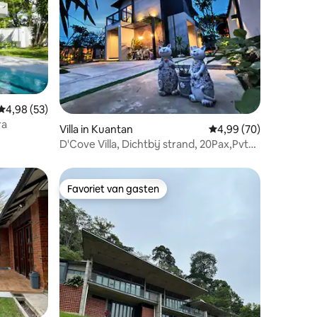
Gemiddelde beoordeling van 4,98 uit 5, 53 recensies
4,98 (53)
ra
recensies
Villa in Kuantan
Gemiddelde beoordelin
4,99 (70)
D'Cove Villa, Dichtbij strand, 20Pax,Pvt
zwembad, BBQ, KTV
Favoriet van gasten
Favoriet van gasten