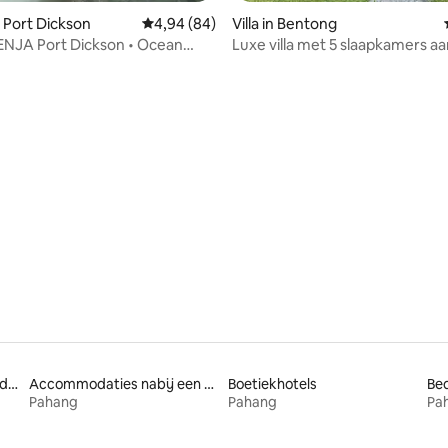
 Port Dickson
Gemiddelde beoordeling van 4,94 uit 5, 84 r
4,94 (84)
Villa in Bentong
ENJA Port Dickson • Ocean
Luxe villa met 5 slaapkamers aan
iew
Accommodaties met bedden op toegankelijke hoogte
Accommodaties nabij een meer
Boetiekhotels
Bed
Pahang
Pahang
Pa