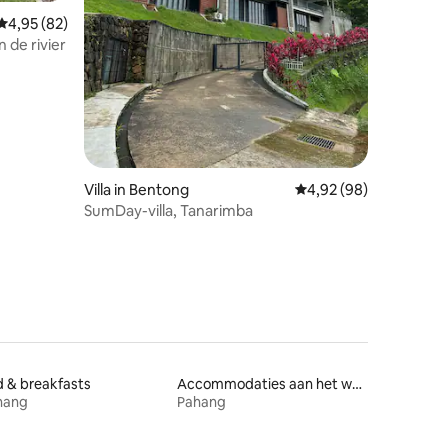
ecensies
Gemiddelde beoordeling van 4,95 uit 5, 82 recensies
4,95 (82)
 de rivier
Villa in Bentong
Gemiddelde beoordelin
4,92 (98)
SumDay-villa, Tanarimba
 & breakfasts
Accommodaties aan het water
hang
Pahang