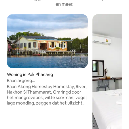
en meer.
Woning in Pak Phanang
Baan argong
Homestay+Riverside+gratis wifi+ontbijt
Baan Akong Homestay Homestay, River,
Nakhon Si Thammarat, Omringd door
het mangrovebos, witte scorman, vogel,
lage monding, zeggen dat het uitzicht
super goed is. Er is een patio voor ons
om te zitten en te genieten van het
uitzicht ~. Een geweldig hoogtepunt hier
is het gigantische uitzicht op het rivier in