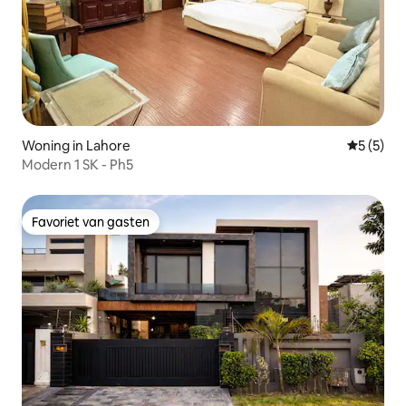
Woning in Lahore
Gemiddeld
5 (5)
Modern 1 SK - Ph5
Favoriet van gasten
Favoriet van gasten