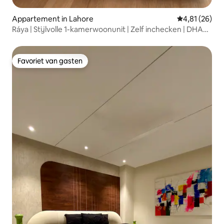
Appartement in Lahore
Gemiddelde be
4,81 (26)
Ráya | Stijlvolle 1-kamerwoonunit | Zelf inchecken | DHA
Fase 6
Favoriet van gasten
Favoriet van gasten