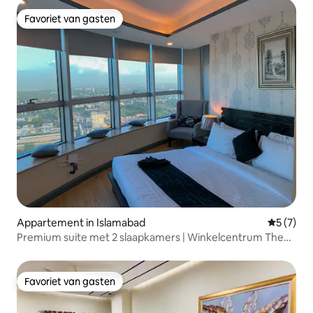
Favoriet van gasten
Favoriet van gasten
Appartement in Islamabad
Gemiddeld
5 (7)
Premium suite met 2 slaapkamers | Winkelcentrum The
Centaurus
Favoriet van gasten
Favoriet van gasten