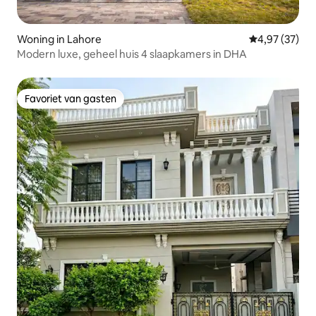
Woning in Lahore
Gemiddelde be
4,97 (37)
Modern luxe, geheel huis 4 slaapkamers in DHA
Favoriet van gasten
Favoriet van gasten