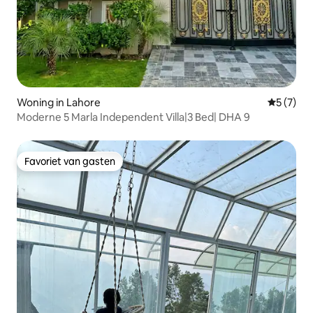
Woning in Lahore
Gemiddeld
5 (7)
Moderne 5 Marla Independent Villa|3 Bed| DHA 9
Favoriet van gasten
Favoriet van gasten