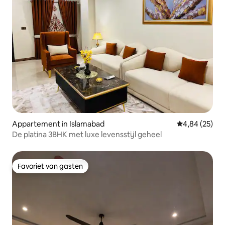
Appartement in Islamabad
Gemiddelde be
4,84 (25)
De platina 3BHK met luxe levensstijl geheel
Favoriet van gasten
Favoriet van gasten