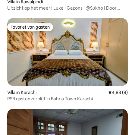
Villa in Rawalpindi
Uitzicht op het meer | Luxe | Gazons | @Sukho | Door
HOMYN
Favoriet van gasten
Favoriet van gasten
Villa in Karachi
Gemiddelde b
4,88 (8)
RSB gastenverblijf in Bahria Town Karachi