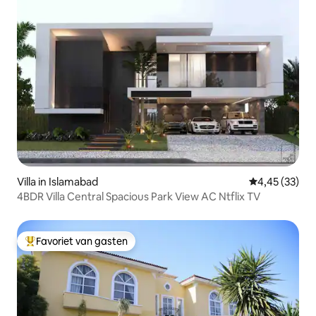
Villa in Islamabad
Gemiddelde be
4,45 (33)
4BDR Villa Central Spacious Park View AC Ntflix TV
Favoriet van gasten
Topfavoriet van gasten