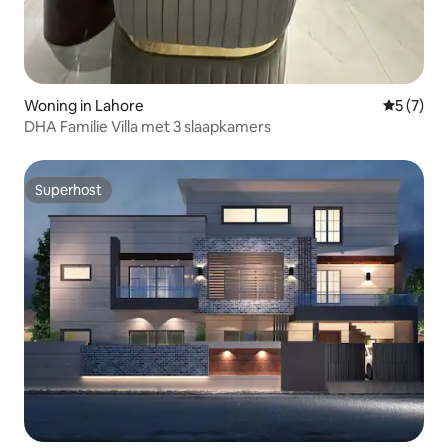
Woning in Lahore
Gemiddeld
5 (7)
DHA Familie Villa met 3 slaapkamers
Superhost
Superhost