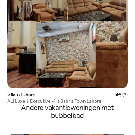
Villa in Lahore
Gemiddeld
5 (3)
ALI Luxe & Executive Villa Bahria Town Lahore
Andere vakantiewoningen met
bubbelbad