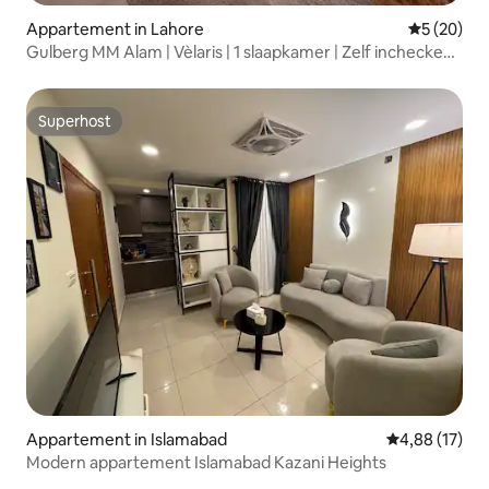
Appartement in Lahore
Gemiddelde
5 (20)
Gulberg MM Alam | Vèlaris | 1 slaapkamer | Zelf inchecken |
Zwembad
Superhost
Superhost
Appartement in Islamabad
Gemiddelde be
4,88 (17)
Modern appartement Islamabad Kazani Heights