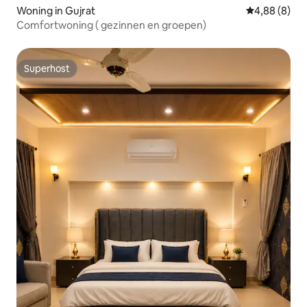
Woning in Gujrat
Gemiddelde b
4,88 (8)
Comfortwoning ( gezinnen en groepen)
Superhost
Superhost