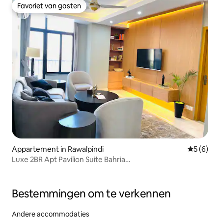
Favoriet van gasten
Favoriet van gasten
Appartement in Rawalpindi
Gemiddeld
5 (6)
Luxe 2BR Apt Pavilion Suite Bahria
Ph4|Fitnessruimte/Sauna
Bestemmingen om te verkennen
Andere accommodaties