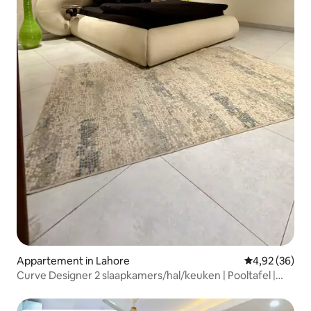
Appartement in Lahore
Gemiddelde be
4,92 (36)
Curve Designer 2 slaapkamers/hal/keuken | Pooltafel |
Gulberg