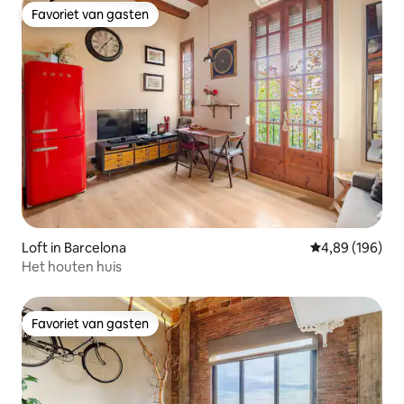
Favoriet van gasten
Favoriet van gasten
Loft in Barcelona
Gemiddelde beo
4,89 (196)
Het houten huis
Favoriet van gasten
Favoriet van gasten