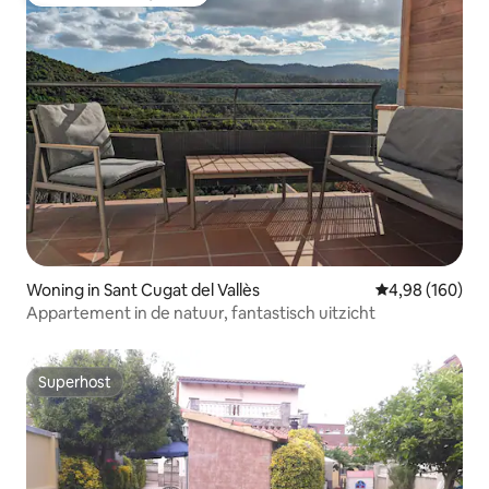
Topfavoriet van gasten
Woning in Sant Cugat del Vallès
Gemiddelde beo
4,98 (160)
Appartement in de natuur, fantastisch uitzicht
Superhost
Superhost