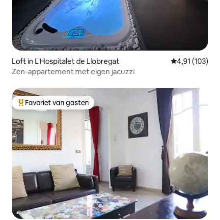
Loft in L'Hospitalet de Llobregat
Gemiddelde beo
4,91 (103)
Zen-appartement met eigen jacuzzi
Favoriet van gasten
Topfavoriet van gasten