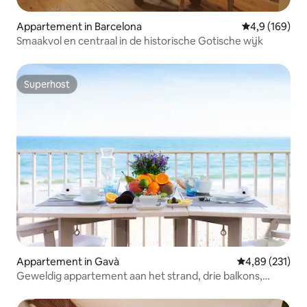
Appartement in Barcelona
Gemiddelde be
4,9 (169)
Smaakvol en centraal in de historische Gotische wijk
Superhost
Superhost
Appartement in Gavà
Gemiddelde beo
4,89 (231)
Geweldig appartement aan het strand, drie balkons,
uitzicht op zee