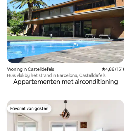
Woning in Castelldefels
Gemiddelde beo
4,86 (151)
Huis vlakbij het strand in Barcelona, Castelldefels
Appartementen met airconditioning
Favoriet van gasten
Favoriet van gasten