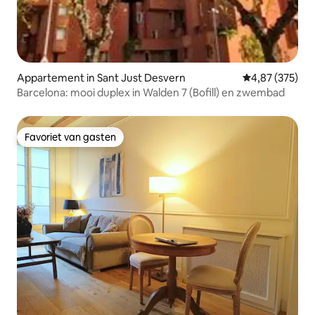
Appartement in Sant Just Desvern
Gemiddelde beo
4,87 (375)
Barcelona: mooi duplex in Walden 7 (Bofill) en zwembad
Favoriet van gasten
Favoriet van gasten