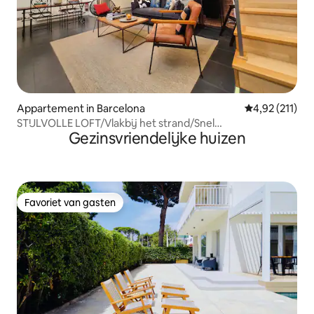
Appartement in Barcelona
Gemiddelde beo
4,92 (211)
STIJLVOLLE LOFT/Vlakbij het strand/Snel
Gezinsvriendelijke huizen
wifi/AC/SMARTTV
Favoriet van gasten
Favoriet van gasten