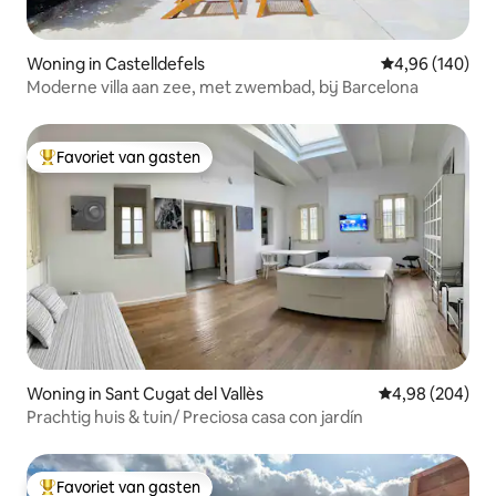
Woning in Castelldefels
Gemiddelde beo
4,96 (140)
Moderne villa aan zee, met zwembad, bij Barcelona
Favoriet van gasten
Topfavoriet van gasten
Woning in Sant Cugat del Vallès
Gemiddelde beo
4,98 (204)
Prachtig huis & tuin/ Preciosa casa con jardín
Favoriet van gasten