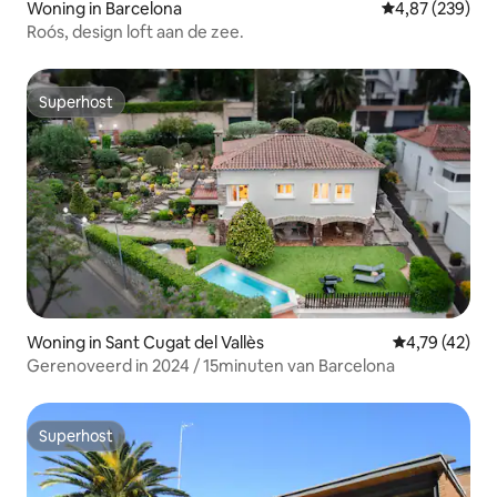
Woning in Barcelona
Gemiddelde beo
4,87 (239)
Roós, design loft aan de zee.
Superhost
Superhost
Woning in Sant Cugat del Vallès
Gemiddelde be
4,79 (42)
Gerenoveerd in 2024 / 15minuten van Barcelona
Superhost
Superhost