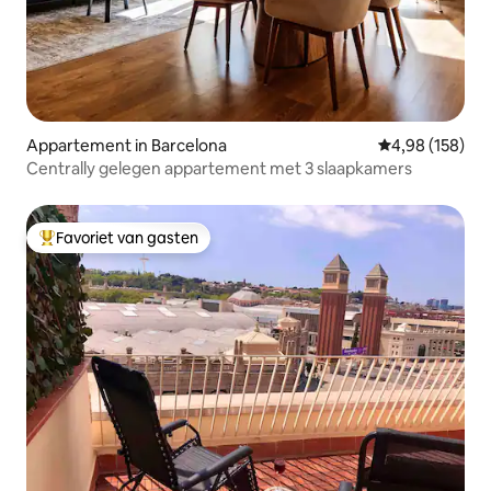
Appartement in Barcelona
Gemiddelde beo
4,98 (158)
Centrally gelegen appartement met 3 slaapkamers
Favoriet van gasten
Topfavoriet van gasten