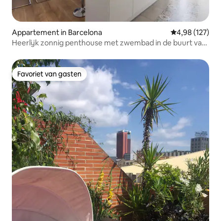
Appartement in Barcelona
Gemiddelde beo
4,98 (127)
Heerlijk zonnig penthouse met zwembad in de buurt van
het strand
Favoriet van gasten
Favoriet van gasten