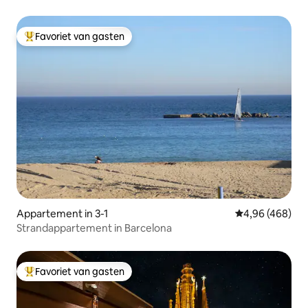
zwembad
Favoriet van gasten
Topfavoriet van gasten
Appartement in 3-1
Gemiddelde beo
4,96 (468)
Strandappartement in Barcelona
Favoriet van gasten
Topfavoriet van gasten