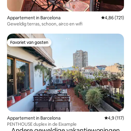
Appartement in Barcelona
Gemiddelde beo
4,86 (721)
Geweldig terras, schoon, airco en wifi
Favoriet van gasten
Favoriet van gasten
Appartement in Barcelona
Gemiddelde be
4,9 (117)
PENTHOUSE duplex in de Eixample
Andere geweldige vakantiewoningen