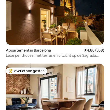
Appartement in Barcelona
Gemiddelde beo
4,86 (368)
Luxe penthouse met terras en uitzicht op de Sagrada
Família
Favoriet van gasten
Topfavoriet van gasten