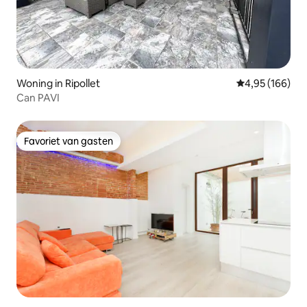
Woning in Ripollet
Gemiddelde beo
4,95 (166)
Can PAVI
Favoriet van gasten
Favoriet van gasten