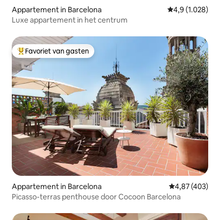
Appartement in Barcelona
Gemiddelde beoo
4,9 (1.028)
Luxe appartement in het centrum
Favoriet van gasten
Topfavoriet van gasten
Appartement in Barcelona
Gemiddelde beo
4,87 (403)
Picasso-terras penthouse door Cocoon Barcelona