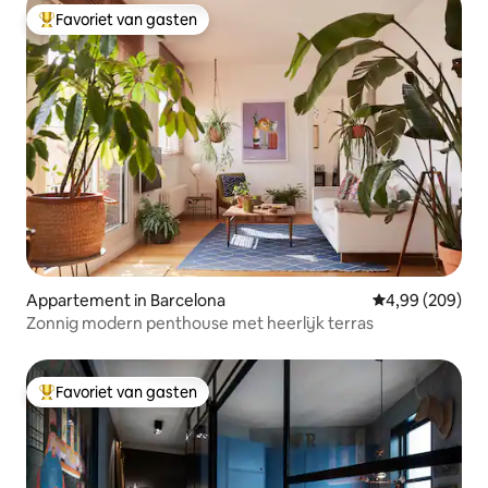
Favoriet van gasten
Topfavoriet van gasten
Appartement in Barcelona
Gemiddelde beo
4,99 (209)
Zonnig modern penthouse met heerlijk terras
Favoriet van gasten
Topfavoriet van gasten