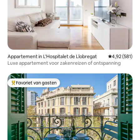
Appartement in L'Hospitalet de Llobregat
Gemiddelde beo
4,92 (581)
Luxe appartement voor zakenreizen of ontspanning
Favoriet van gasten
Topfavoriet van gasten