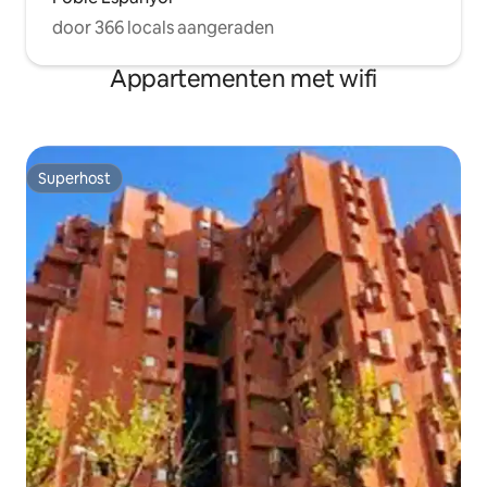
door 366 locals aangeraden
Appartementen met wifi
Superhost
Superhost