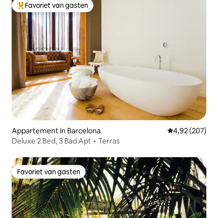
Favoriet van gasten
Topfavoriet van gasten
Appartement in Barcelona
Gemiddelde beo
4,92 (207)
Deluxe 2 Bed, 3 Bad Apt + Terras
Favoriet van gasten
Favoriet van gasten