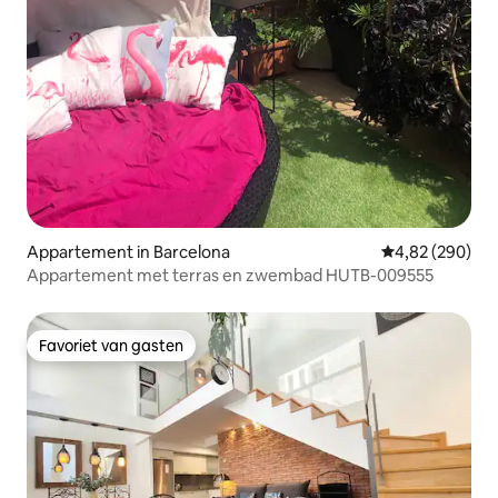
Appartement in Barcelona
Gemiddelde beo
4,82 (290)
Appartement met terras en zwembad HUTB-009555
Favoriet van gasten
Favoriet van gasten