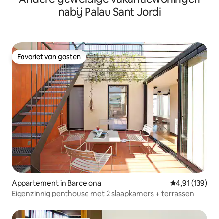
nabij Palau Sant Jordi
Favoriet van gasten
Favoriet van gasten
Appartement in Barcelona
Gemiddelde beo
4,91 (139)
Eigenzinnig penthouse met 2 slaapkamers + terrassen