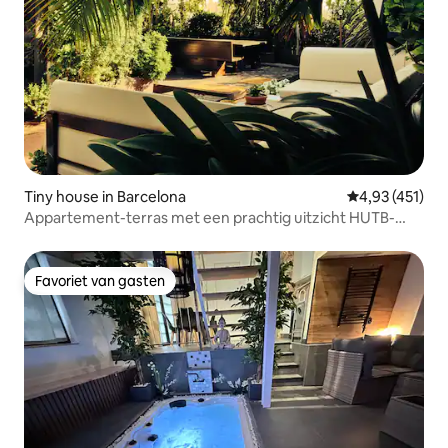
Tiny house in Barcelona
Gemiddelde beo
4,93 (451)
Appartement-terras met een prachtig uitzicht HUTB-
009273
Favoriet van gasten
Favoriet van gasten