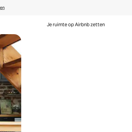
ven
Je ruimte op Airbnb zetten
ken of swipen.