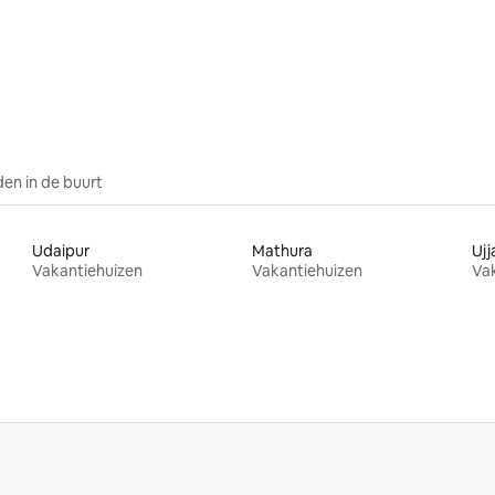
en in de buurt
Udaipur
Mathura
Ujj
Vakantiehuizen
Vakantiehuizen
Va