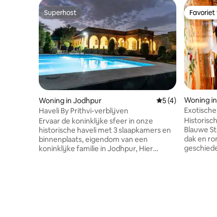
Superhost
Favoriet
Superhost
Favoriet
Woning i
Woning in Jodhpur
Gemiddelde beoord
5 (4)
Exotische 
Haveli By Prithvi-verblijven
slaapkame
Historisch
Ervaar de koninklijke sfeer in onze
charmant
Blauwe St
historische haveli met 3 slaapkamers en
dak en rondlei
binnenplaats, eigendom van een
geschiede
koninklijke familie in Jodhpur, Hier
100 jaar 
komen tijdloos erfgoed en moderne
muurschil
luxe samen Gecentreerd rond een
culturele charme. • I
prachtige open binnenplaats, weelderige
gezinnen 
tuinen, een privézwembad en een
zonsonder
snookertafel Een luxe uitje voor
sterrenki
privéfeesten en zorgvuldig
begeleidi
samengestelde verblijven Het is meer