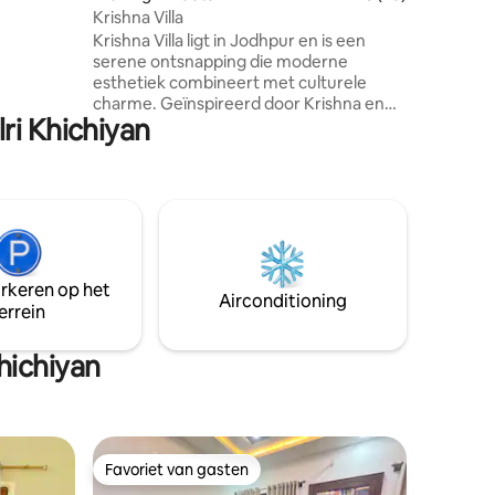
r
Krishna Villa
Krishna Villa ligt in Jodhpur en is een
serene ontsnapping die moderne
esthetiek combineert met culturele
charme. Geïnspireerd door Krishna en
ri Khichiyan
Vrindavan, beschikt het over een
weelderige terrastuin en een rustige
fontein, met de perfecte omgeving voor
familie en vrienden om te ontspannen en
opnieuw met elkaar in contact te komen.
Huisdiervriendelijk en gastvrij voor
harige metgezellen, het bevordert een
harmonieuze, diervriendelijke
arkeren op het
omgeving. In overeenstemming met zijn
Airconditioning
errein
spirituele ethos staat Krishna Villa alleen
vegetarisch eten toe, wat een rustige en
medelevende sfeer bevordert.
hichiyan
Favoriet van gasten
Favoriet van gasten