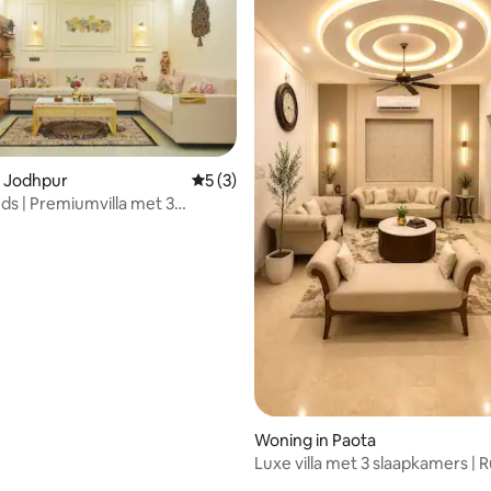
n Jodhpur
Gemiddelde beoordeling van 5 uit 5, 3 r
5 (3)
nds | Premiumvilla met 3
rs, hal en keuken in Jodhpur
g van 4,64 uit 5, 11 recensies
Woning in Paota
Luxe villa met 3 slaapkamers | 
comfortabel