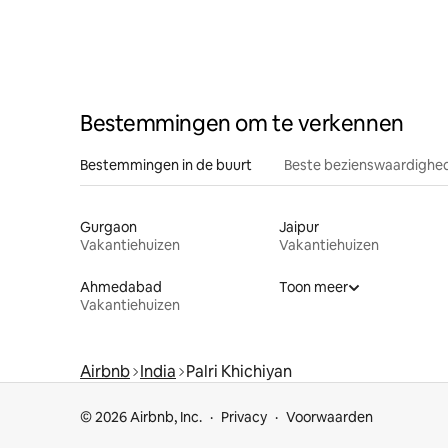
Bestemmingen om te verkennen
Bestemmingen in de buurt
Beste bezienswaardighed
Gurgaon
Jaipur
Vakantiehuizen
Vakantiehuizen
Ahmedabad
Toon meer
Vakantiehuizen
Airbnb
India
Palri Khichiyan
© 2026 Airbnb, Inc.
Privacy
Voorwaarden