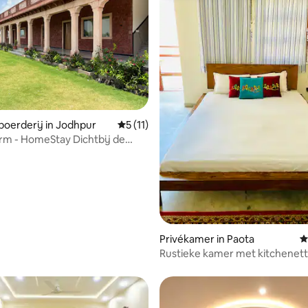
g van 4,86 uit 5, 7 recensies
oerderij in Jodhpur
Gemiddelde beoordeling van 5 uit 5, 11 
5 (11)
arm - HomeStay Dichtbij de
Privékamer in Paota
G
Rustieke kamer met kitchenet
toplocatie