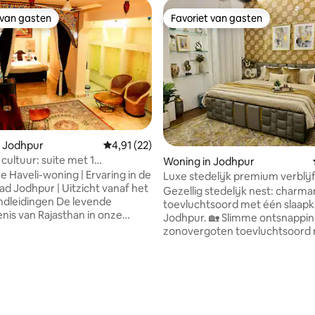
 van gasten
Favoriet van gasten
 van gasten
Favoriet van gasten
n Jodhpur
Gemiddelde beoordeling van 4,91 uit 5, 22 r
4,91 (22)
eling van 5 uit 5, 4 recensies
cultuur: suite met 1
Woning in Jodhpur
r| Keuken • Terras • Retro-
e Haveli-woning | Ervaring in de
Luxe stedelijk premium verblijf 
ad Jodhpur | Uitzicht vanaf het
slaapkamer, kingsize bed, bad
Gezellig stedelijk nest: charma
dingen De levende
keuken
toevluchtsoord met één slaapk
nis van Rajasthan in onze
Jodhpur. 🏡 Slimme ontsnapping naar dit
oude Jodhpur Haveli met
zonovergoten toevluchtsoord
deringen, steenwerk en
slaapkamer in het hart van de s
deaal voor stellen,
Perfect voor stellen of alleenre
en makers • Dakterras –
Luxueus kingsize bed, Smart-tv-
gangen, chai, yoga en
projector voor bioscoopervari
jken • Jeeptochten onder
snelle wifi. 📽️ Volledig uitgeruste keuken
ng van de host, blauwe
(fornuis, OTG, koelkast, mixer,