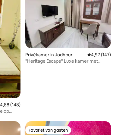
recensies
Privékamer in Jodhpur
Gemiddelde beoordeling
4,97 (147)
"Heritage Escape" Luxe kamer met
balkon
emiddelde beoordeling van 4,88 uit 5, 148 recensies
4,88 (148)
te op
Favoriet van gasten
Favoriet van gasten