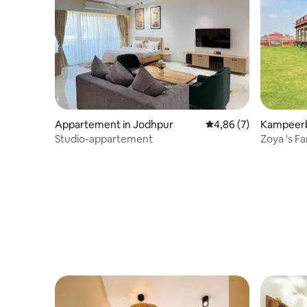
Appartement in Jodhpur
Gemiddelde beoordelin
4,86 (7)
Kampeerb
Studio-appartement
Zoya 's F
natuur