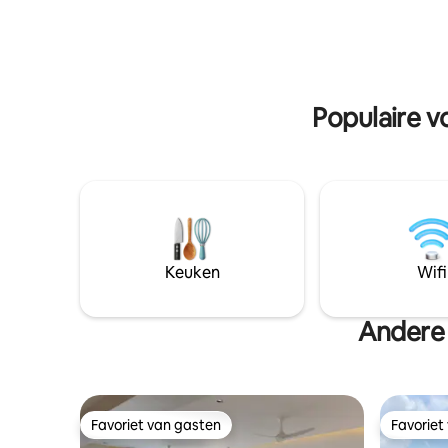
rijstroke
dan alleen een verblijf, het is een
Comforta
koninklijke ervaring. Hoogtepunten • 3
artistiek 
luxe slaapkamers met weelderige
waarde + rustig
woonkamer • Iconische centrale
Insta-waa
binnenplaats • Ervaring met
privézwembad • Enorme aangelegde
Populaire v
tuinen • Kampvuuropstelling
Keuken
Wifi
Andere 
Favoriet van gasten
Favoriet
Favoriet van gasten
Favoriet