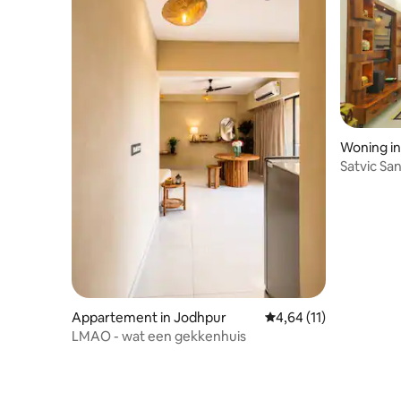
Woning i
Satvic Sa
slaapkame
Appartement in Jodhpur
Gemiddelde beoordelin
4,64 (11)
LMAO - wat een gekkenhuis