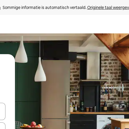
Sommige informatie is automatisch vertaald. 
Originele taal weerge
een keuze met je de pijltjestoetsen omhoog en omlaag, óf door te tik