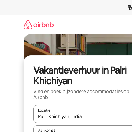
Ga
direct
naar
inhoud
Vakantieverhuur in Palri
Khichiyan
Vind en boek bijzondere accommodaties op
Airbnb
Locatie
Wanneer er suggesties beschikbaar zijn, maak je 
Aankomst