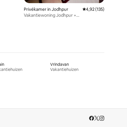
Privékamer in Jodhpur
Gemiddelde beoordeling
4,92 (135)
Vakantiewoning Jodhpur +
zelfgemaakte gerechten + eigen ingang
ain
Vrindavan
kantiehuizen
Vakantiehuizen