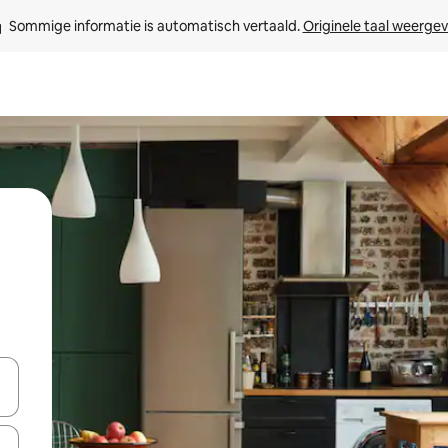
Sommige informatie is automatisch vertaald. 
Originele taal weerge
een keuze met je de pijltjestoetsen omhoog en omlaag, óf door te tik