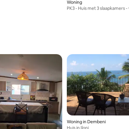
Woning
PK3 - Huis met 3 slaapkamers -
elektriciteit ok
eling van 5 uit 5, 4 recensies
Woning in Dembeni
Huis in Iloni