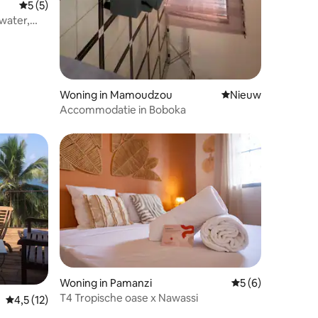
Gemiddelde beoordeling van 5 uit 5, 5 recensies
5 (5)
 water,
Woning in Mamoudzou
Nieuwe accommoda
Nieuw
Accommodatie in Boboka
Woning in Pamanzi
Gemiddelde beoord
5 (6)
T4 Tropische oase x Nawassi
Gemiddelde beoordeling van 4,5 uit 5, 12 recensies
4,5 (12)