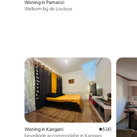
Woning in Pamanzi
Welkom bij de Loulous
Woning in Kangani
Gemiddelde beoord
5 (4)
beveiligde accommodatie in Kangani