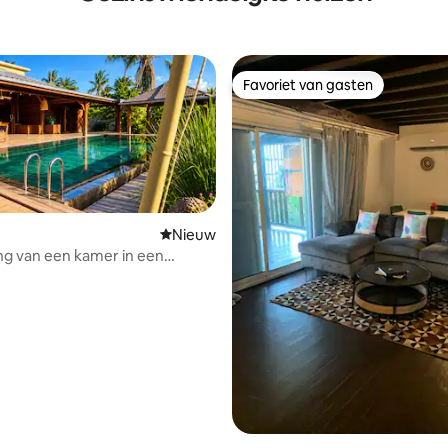
Favoriet van gasten
Favoriet van gasten
Nieuwe accommodatie
Nieuw
ng van een kamer in een
villa