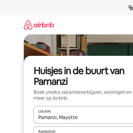
Ga
direct
naar
inhoud
Huisjes in de buurt van
Pamanzi
Boek unieke vakantieverblijven, woningen en
meer op Airbnb
Locatie
Wanneer er suggesties beschikbaar zijn, maak je 
Aankomst