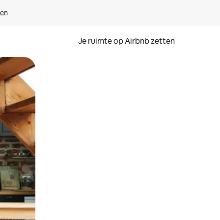
ven
Je ruimte op Airbnb zetten
ken of swipen.