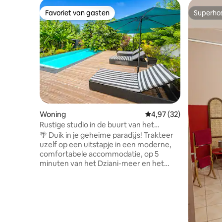
Favoriet van gasten
Superho
Favoriet van gasten
Superho
Woning
Gemiddelde beoordeling
4,97 (32)
Rustige studio in de buurt van het
Dzianimeer
🌴 Duik in je geheime paradijs! Trakteer
uzelf op een uitstapje in een moderne,
comfortabele accommodatie, op 5
minuten van het Dziani-meer en het
strand van Badamiers en op 10 minuten
van de luchthaven. Een rustige
omgeving om je batterijen op te laden,
of je nu om persoonlijke of om
professionele redenen verblijft:
zelfvoorzienend wat betreft water en