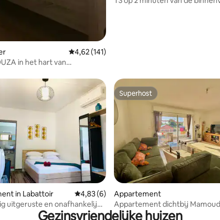
T3 op 2 minuten van de binnenv
Kleine grond
er
Gemiddelde beoordeling van 4,62 uit 5, 141 r
4,62 (141)
UZA in het hart van
ou. CH2
Superhost
Superhost
g van 4,86 uit 5, 7 recensies
nt in Labattoir
Gemiddelde beoordeling van 4,83 uit 5, 6 r
4,83 (6)
Appartement
ig uitgeruste en onafhankelijke
Appartement dichtbij Mamoud
Gezinsvriendelijke huizen
slaapkamer