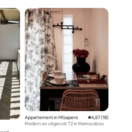
Appartement in Mtsapere
Gemiddelde beoordelin
4,67 (18)
Modern en uitgerust T2 in Mamoudzou