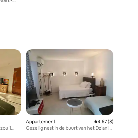
aart -
ecensies
ecensies
Appartement
Gemiddelde beoordeli
4,67 (3)
zou 1
Gezellig nest in de buurt van het Dziani-
meer