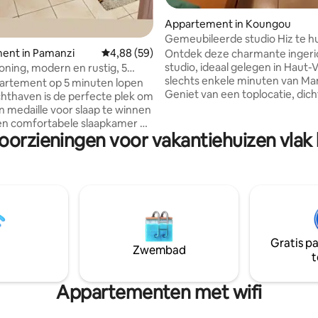
Appartement in Koungou
Gemeubileerde studio Hiz te hu
Haut-Vallon
ent in Pamanzi
Gemiddelde beoordeling van 4,88 uit 5, 59 r
4,88 (59)
Ontdek deze charmante ingeri
studio, ideaal gelegen in Haut-V
ning, modern en rustig, 5
slechts enkele minuten van M
van de luchthaven
partement op 5 minuten lopen
Geniet van een toplocatie, dicht
chthaven is de perfecte plek om
industriële gebied en alle grote
 medaille voor slaap te winnen
Deze studio ligt in een rustige 
ontspannende omgeving, perfe
oorzieningen voor vakantiehuizen vlak
ruste woonkamer klaar om je
mensen die op zoek zijn naar 
komen, ben je in kampioenveld.
rust na een dag werken. Ideaal voor één
op een tussenstop zit of op zoek
persoon of voor degenen die
r een ontspanningspodium,
functionaliteit, comfort en sere
 een uitzonderlijke prestatie in
willen combineren op steenwor
chroniseerd dutje of een lange
van Mamoudzou.
Geniet van zelftoegang met
enpaneel en water, zelfs
Gratis p
toringen(luchthavengebied).
Zwembad
t
Appartementen met wifi