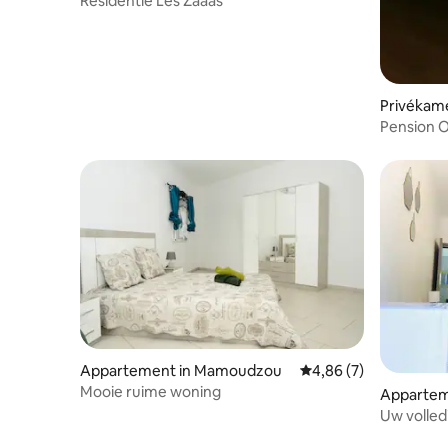
Residentie Les Zaaas
Privékam
Pension O
Mamoudz
Appartement in Mamoudzou
Gemiddelde beoordelin
4,86 (7)
Mooie ruime woning
Apparteme
Uw volled
studio