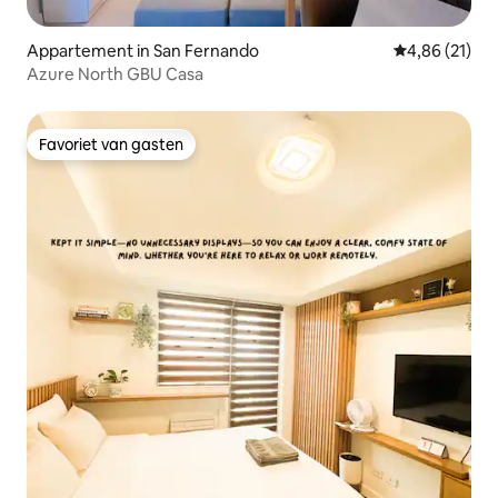
Appartement in San Fernando
Gemiddelde be
4,86 (21)
Azure North GBU Casa
Favoriet van gasten
Favoriet van gasten