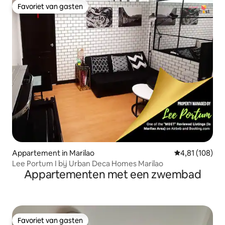
Favoriet van gasten
Favoriet van gasten
Appartement in Marilao
Gemiddelde beo
4,81 (108)
Lee Portum I bij Urban Deca Homes Marilao
Appartementen met een zwembad
Favoriet van gasten
Favoriet van gasten