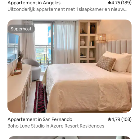
Appartement in Angeles
Gemiddelde beo
4,75 (189)
Uitzonderlijk appartement met 1 slaapkamer en nieuw
meubilair
Superhost
Superhost
Appartement in San Fernando
Gemiddelde beo
4,79 (103)
Boho Luxe Studio in Azure Resort Residences