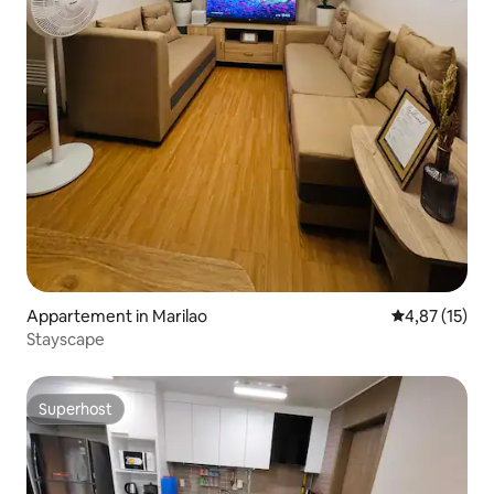
Appartement in Marilao
Gemiddelde be
4,87 (15)
Stayscape
Superhost
Superhost