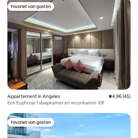
Favoriet van gasten
Favoriet van gasten
Appartement in Angeles
Gemiddelde be
4,96 (45)
Een Euphroia 1 slaapkamer en woonkamer 10F
Favoriet van gasten
Favoriet van gasten