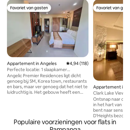
Favoriet van gasten
Favoriet van gas
Favoriet van gasten
Favoriet van gas
Appartement in Angeles
Gemiddelde beoordeling van 4,94
4,94 (118)
Perfecte locatie: 1 slaapkamer
appartement 400Mbps internet
Angelic Premier Residences ligt dicht
genoeg bij SM, Korea town, restaurants
en bars, maar ver genoeg dat het niet te
Appartement in A
luidruchtig is. Het gebouw heeft een
Clark Lake View C
fitnessruimte, een 24-uurs zwembad op
dicht bij de lucht
Ontsnap naar dit
het dak en een sportbar met een
in het hart van Cla
biljarttafel. Er is gemeenschappelijke
bent naar sensatie
parkeergelegenheid voor het
D'Heights bezoekt
appartement op basis van wie het eerst
Populaire voorzieningen voor flats in
in de buurt van Cl
komt, het eerst maalt + extra
Airport, dit is je p
Pampanga