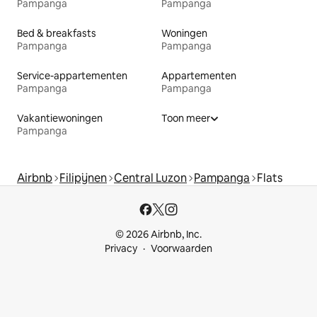
Pampanga
Pampanga
Bed & breakfasts
Woningen
Pampanga
Pampanga
Service-appartementen
Appartementen
Pampanga
Pampanga
Vakantiewoningen
Toon meer
Pampanga
Airbnb
Filipijnen
Central Luzon
Pampanga
Flats
© 2026 Airbnb, Inc.
Privacy
Voorwaarden