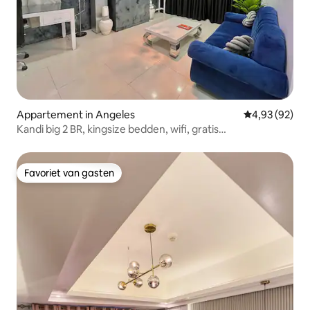
Appartement in Angeles
Gemiddelde be
4,93 (92)
Kandi big 2 BR, kingsize bedden, wifi, gratis
schoontruiming
Favoriet van gasten
Favoriet van gasten