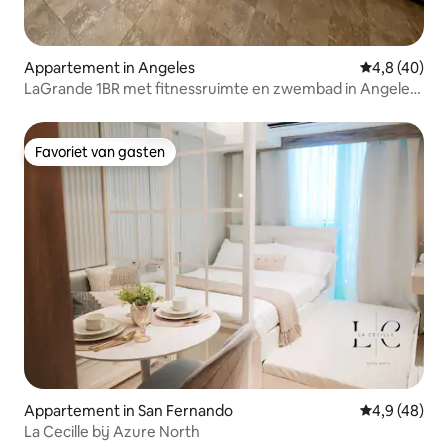
Appartement in Angeles
Gemiddelde b
4,8 (40)
LaGrande 1BR met fitnessruimte en zwembad in Angeles
City en Clark
Favoriet van gasten
Favoriet van gasten
Appartement in San Fernando
Gemiddelde b
4,9 (48)
La Cecille bij Azure North