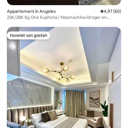
Appartement in Angeles
Gemiddelde be
4,97 (60)
2SK/2BK bij One Euphoria | Wasmachine/droger en
parkeergelegenheid
Favoriet van gasten
Favoriet van gasten