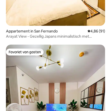
Appartement in San Fernando
Gemiddelde be
4,86 (91)
Arayat View - Gezellig Japans minimalistisch met
300MBPS
Favoriet van gasten
Favoriet van gasten