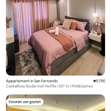
Appartement in San Fernando
Gemiddelde
5 (19)
CasitaRosa Studio met Netflix | 60" tv | PS4&Games
Favoriet van gasten
Favoriet van gasten