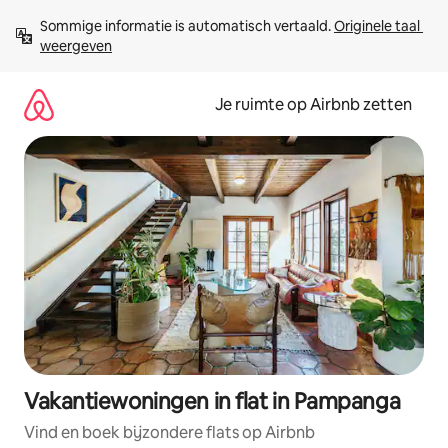
Ga
Sommige informatie is automatisch vertaald. 
Originele taal 
direct
weergeven
naar
inhoud
Je ruimte op Airbnb zetten
Vakantiewoningen in flat in Pampanga
Vind en boek bijzondere flats op Airbnb