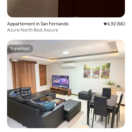
Appartement in San Fernando
Gemiddelde be
4,92 (66)
Azure North Rest Aszure
Superhost
Superhost