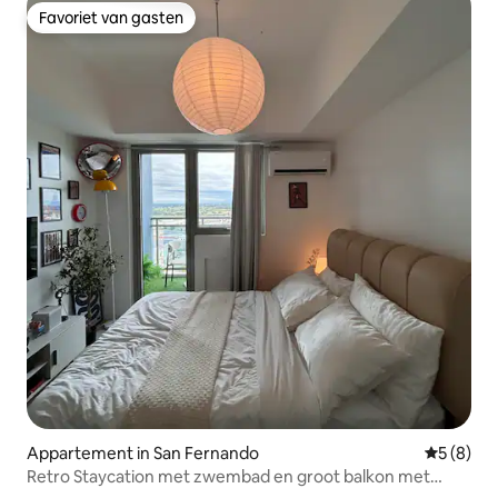
Favoriet van gasten
Favoriet van gasten
Appartement in San Fernando
Gemiddeld
5 (8)
Retro Staycation met zwembad en groot balkon met
uitzicht op de stad