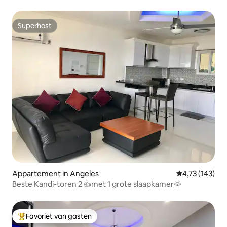
Superhost
Superhost
Appartement in Angeles
Gemiddelde beo
4,73 (143)
Beste Kandi-toren 2 👍met 1 grote slaapkamer🌞
Favoriet van gasten
Topfavoriet van gasten