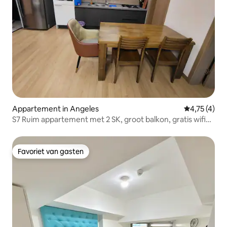
Appartement in Angeles
Gemiddelde b
4,75 (4)
S7 Ruim appartement met 2 SK, groot balkon, gratis wifi
en parkeergelegenheid
Favoriet van gasten
Favoriet van gasten