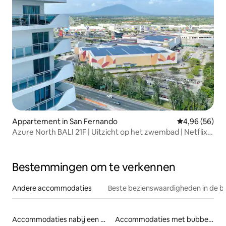
Appartement in San Fernando
Gemiddelde be
4,96 (56)
Azure North BALI 21F | Uitzicht op het zwembad | Netflix |
Wifi
Bestemmingen om te verkennen
Andere accommodaties
Beste bezienswaardigheden in de b
Accommodaties nabij een meer
Accommodaties met bubbelbad