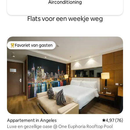
Airconditioning
Flats voor een weekje weg
Favoriet van gasten
Topfavoriet van gasten
Appartement in Angeles
Gemiddelde be
4,97 (76)
Luxe en gezellige oase @ One Euphoria Rooftop Pool