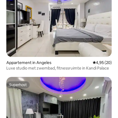
Appartement in Angeles
Gemiddelde be
4,95 (20)
Luxe studio met zwembad, fitnessruimte in Kandi Palace
Superhost
Superhost