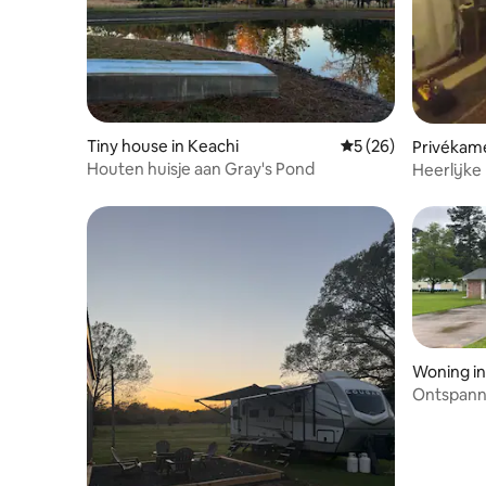
Tiny house in Keachi
Gemiddelde beoordel
5 (26)
Privékame
Houten huisje aan Gray's Pond
Heerlijke
slaapkame
Woning i
Ontspann