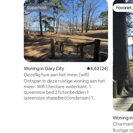
Superhost
Favoriet
Superhost
Favoriet
Woning in Gary City
Gemiddelde beoordeling
4,63 (24)
Gezellig huis aan het meer (wifi)
Ontspan in deze rustige woning aan het
meer. Wifi 1 hectare waterkant. 1
queensize bed 2 futonbedden 1
queensize stapelbed (onderaan) 1
eenpersoonsbed (boven) Opmerking:
futonbedden voor
volwassenen/kinderen van gemiddelde
Woning i
grootte. Ze zijn ongemakkelijk voor
Charmant 
grote mensen. Overweeg voordat je
sfeer.
Rustige o
reserveert. Geen restitutie omdat