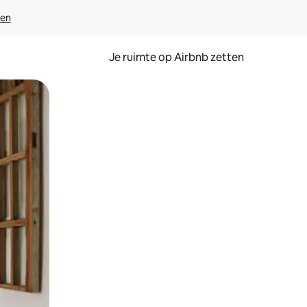
ven
Je ruimte op Airbnb zetten
ken of swipen.