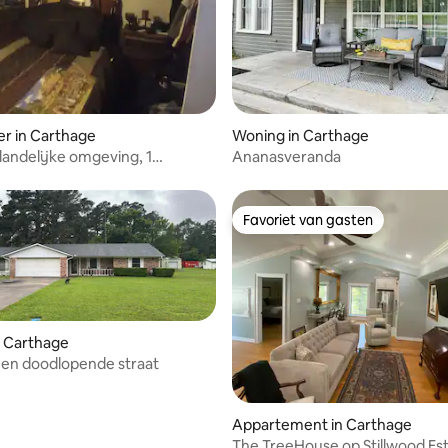
ing van 5 uit 5, 26 recensies
r in Carthage
Woning in Carthage
 landelijke omgeving, 1
Ananasveranda
r, badkamer, wifi
Favoriet van gasten
Favoriet van gasten
n Carthage
en doodlopende straat
Appartement in Carthage
The TreeHouse op Stillwood Es