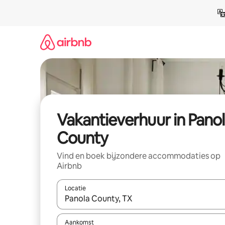
Ga
direct
naar
inhoud
Vakantieverhuur in Pano
County
Vind en boek bijzondere accommodaties op
Airbnb
Locatie
Wanneer er suggesties beschikbaar zijn, maak je 
Aankomst