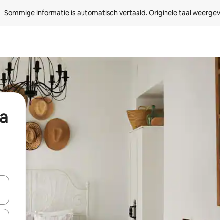
Sommige informatie is automatisch vertaald. 
Originele taal weerge
la
een keuze met je de pijltjestoetsen omhoog en omlaag, óf door te tik