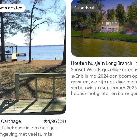
 van gasten
Superhost
 van gasten
Superhost
Houten huisje in Long Branch
Sunset Woods gezellige eclecti
 van 4,63 uit 5, 24 recensies
met 2 slaapkamers en 2 badka
🔥Er is in mei 2024 een boom o
gevallen, we zijn net klaar met
verbouwing in september 2025
hebben het groter en beter g
Kom tot rust in dit unieke en rus
aan het Murvaulmeer. Het kan
gemakkelijk een hut voor koppe
het is groot genoeg om tot 6 
n Carthage
Gemiddelde beoordeling van 4,96 uit 5, 24 r
4,96 (24)
te slapen. Je zult genieten van
Lakehouse in een rustige
buitenleven en kijken naar alle 
mgeving met veel ruimte
deze vredige, rustige, serene 