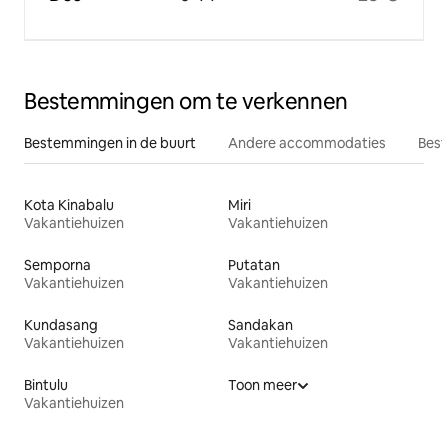
Bestemmingen om te verkennen
Bestemmingen in de buurt
Andere accommodaties
Best
Kota Kinabalu
Miri
Vakantiehuizen
Vakantiehuizen
Semporna
Putatan
Vakantiehuizen
Vakantiehuizen
Kundasang
Sandakan
Vakantiehuizen
Vakantiehuizen
Bintulu
Toon meer
Vakantiehuizen