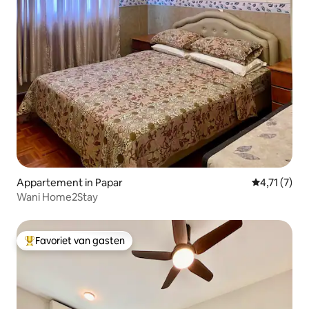
Appartement in Papar
Gemiddelde 
4,71 (7)
Wani Home2Stay
Favoriet van gasten
Topfavoriet van gasten