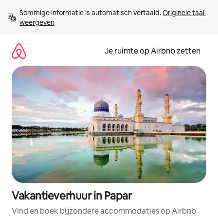
Ga
Sommige informatie is automatisch vertaald. 
Originele taal 
direct
weergeven
naar
inhoud
Je ruimte op Airbnb zetten
Vakantieverhuur in Papar
Vind en boek bijzondere accommodaties op Airbnb