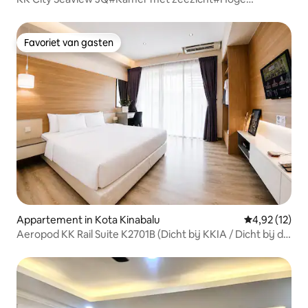
verdieping#Wasmachine#Waterdispenser#Naast de
pier#Gaya Street-T120
Favoriet van gasten
Favoriet van gasten
Appartement in Kota Kinabalu
Gemiddelde be
4,92 (12)
Aeropod KK Rail Suite K2701B (Dicht bij KKIA / Dicht bij de
luchthaven en het stadscentrum)