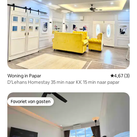
Woning in Papar
Gemiddelde b
4,67 (3)
D'Lehans Homestay 35 min naar KK 15 min naar papar
Favoriet van gasten
Favoriet van gasten