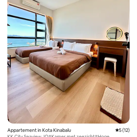
Appartement in Kota Kinabalu
Gemiddelde
5 (12)
KK City Seaview JQ#Kamer met zeezicht#Hoge