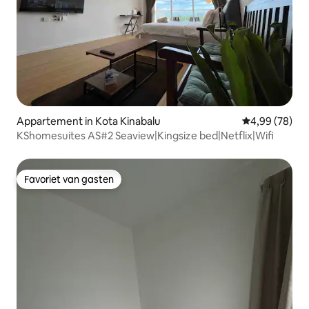
Appartement in Kota Kinabalu
Gemiddelde be
4,99 (78)
KShomesuites AS#2 Seaview|Kingsize bed|Netflix|Wifi
Favoriet van gasten
Favoriet van gasten