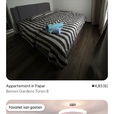
Appartement in Papar
Gemiddelde b
4,83 (6)
Benoni Gardens Toren B
Favoriet van gasten
Favoriet van gasten