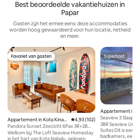
Best beoordeelde vakantiehuizen in
Papar
Gasten zijn het ermee eens: deze accommodaties
worden hoog gewaardeerd voor hun locatie, netheid
en meer.
Favoriet van gasten
Superhost
Favoriet van gasten
Superhost
Appartement in K
lu
Seaview 3 Slaapka
Appartement in Kota Kinab
Gemiddelde beoordeling van 4,93
4,93 (102)
voor 7 personen.
3BR Seaview Unit:
alu
Pandora Sunset Zeezicht 6Pax 3R+2B
Suites Dit is een drie slaapkamer, twee
Imago The Loft
Welkom bij The Loft Seaview Homestay
badkamers, een 
in het hart van Kota Nabalu, gelegen