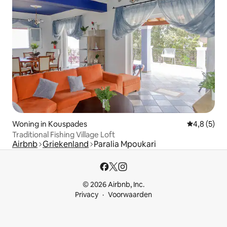
Woning in Kouspades
Gemiddelde 
4,8 (5)
Traditional Fishing Village Loft
Airbnb
Griekenland
Paralia Mpoukari
© 2026 Airbnb, Inc.
Privacy
Voorwaarden