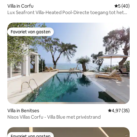
Villa in Corfu
Gemiddelde
5 (40)
Lux Seafront Villa-Heated Pool-Directe toegang tot het
strand
Favoriet van gasten
Favoriet van gasten
Villa in Benitses
Gemiddelde be
4,97 (35)
Nisos Villas Corfu - Villa Blue met privéstrand
Favoriet van gasten