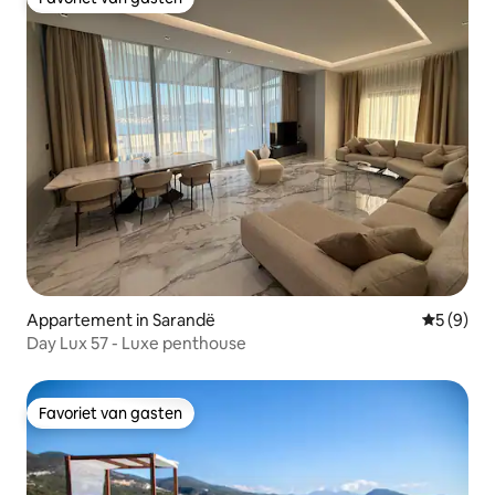
Favoriet van gasten
Appartement in Sarandë
Gemiddeld
5 (9)
Day Lux 57 - Luxe penthouse
Favoriet van gasten
Favoriet van gasten