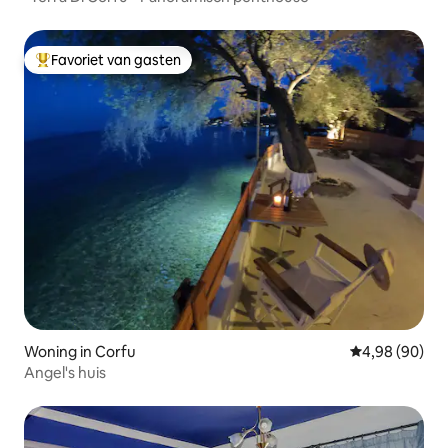
Favoriet van gasten
Topfavoriet van gasten
Woning in Corfu
Gemiddelde be
4,98 (90)
Angel's huis