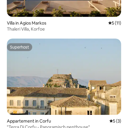
Villa in Agios Markos
Gemiddeld
5 (11)
Thaleri Villa, Korfoe
Superhost
Superhost
Appartement in Corfu
Gemiddeld
5 (3)
"Terra Di Corfu - Panoramisch penthouse"