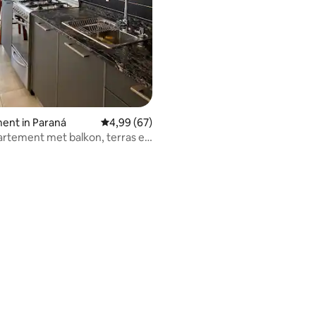
ent in Paraná
Gemiddelde beoordeling van 4,99 uit 5, 67 r
4,99 (67)
rtement met balkon, terras en
ling van 5 uit 5, 13 recensies