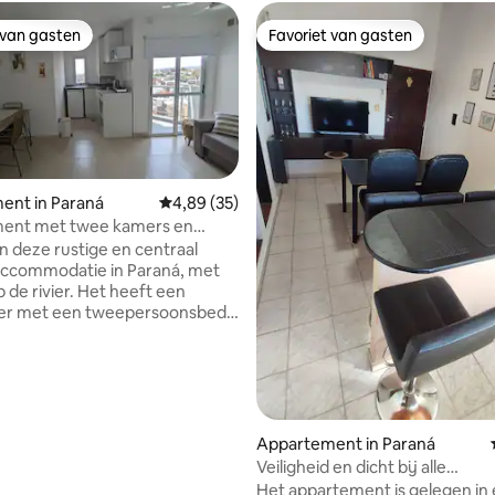
 van gasten
Favoriet van gasten
 van gasten
Favoriet van gasten
ent in Paraná
Gemiddelde beoordeling van 4,89 uit 5, 35 r
4,89 (35)
ent met twee kamers en
n deze rustige en centraal
accommodatie in Paraná, met
vier. Het heeft een
er met een tweepersoonsbed,
 airconditioning koud/warmte.
r met geïntegreerde en
eruste keuken. TV 32" met
st om streamingplatforms te
. Slaapstoel (geschikt voor een
e of twee minderjarigen)
Appartement in Paraná
 van 4,99 uit 5, 67 recensies
 badkamer Bedlinnen en wit
Veiligheid en dicht bij alle
roog ontbijt. Servies en
bezienswaardigheden.
Het appartement is gelegen in