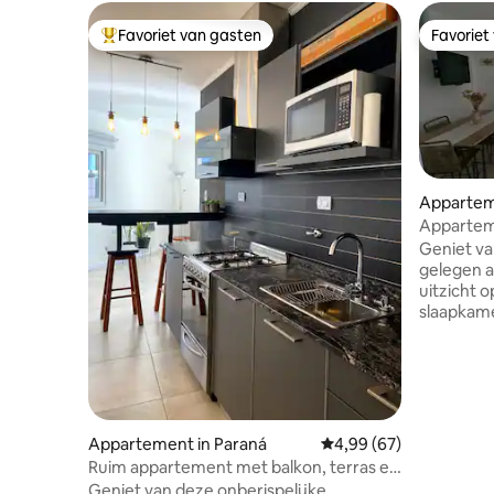
Favoriet van gasten
Favoriet
Topfavoriet van gasten
Favoriet
Appartem
Appartem
balkon
Geniet va
gelegen 
uitzicht op de ri
slaapkam
placar en
Woonkame
volledig uitg
Chromeca
gebruiken
volwassen
Appartement in Paraná
Gemiddelde beoordeling
4,99 (67)
Complete
Ruim appartement met balkon, terras en
linnengoed. D
grill
Geniet van deze onberispelijke