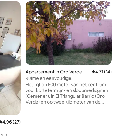
Favorie
Favorie
ecensies
Appartem
Ideaal, c
Appartement in Oro Verde
Gemiddelde beoordelin
4,71 (14)
Monosfee
Ruime en eenvoudige
centraal 
eenpersoonskamer, ingericht. Groen
Het ligt op 500 meter van het centrum
zakenrei
goud.
voor kortetermijn- en sloopmedicijnen
procedur
(Cemener), in El Triangular Barrio (Oro
afstand v
Verde) en op twee kilometer van de
spectacul
Faculties of Engineering en agrarische
rivier, e
wetenschappen van UNER, evenals
Center. 
elektronische tellerapparaten en
Gemiddelde beoordeling van 4,96 uit 5, 27 recensies
4,96 (27)
meubels, 
supermarkten. Het ligt op 50 meter van
aircondit
Route 11 en toegang tot bussen die
 een
keukenge