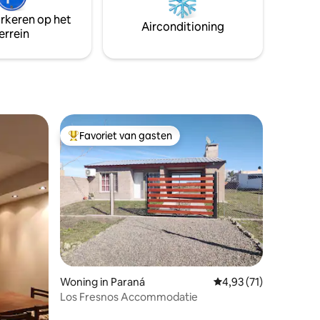
arkeren op het
Airconditioning
errein
Favoriet van gasten
Topfavoriet van gasten
ecensies
Woning in Paraná
Gemiddelde beoordelin
4,93 (71)
Los Fresnos Accommodatie