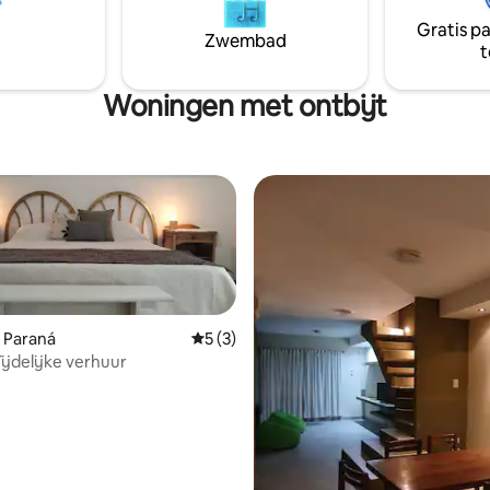
Gratis p
Zwembad
t
Woningen met ontbijt
 Paraná
Gemiddelde beoordeling van 5 uit 5, 3 r
5 (3)
Tijdelijke verhuur