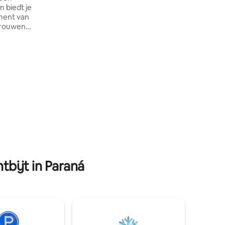
verbinding maken met Paraná en de rest
n biedt je
van het dorp. Ideaal voor werk of rust.
ment van
trouwen
hts 10
gshuis en
les wat je
en
rop en de
ppen,
 slechts
bijt in Paraná