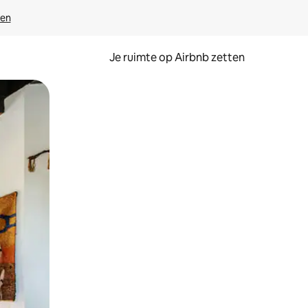
ven
Je ruimte op Airbnb zetten
ken of swipen.