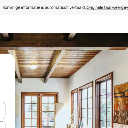
Sommige informatie is automatisch vertaald. 
Originele taal weerge
t
een keuze met je de pijltjestoetsen omhoog en omlaag, óf door te tik