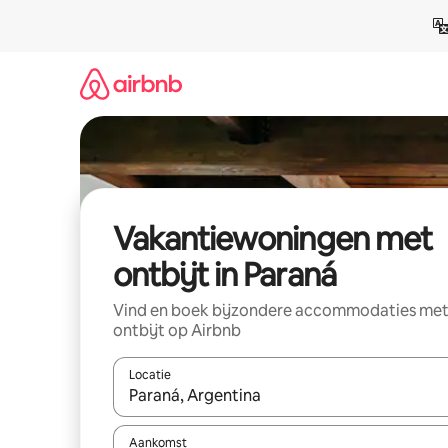
Ga
direct
naar
inhoud
Vakantiewoningen met
ontbijt in Paraná
Vind en boek bijzondere accommodaties me
ontbijt op Airbnb
Locatie
Wanneer er suggesties beschikbaar zijn, maak je 
Aankomst