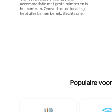
keukenger
accommodatie met grote ruimtes en in
tegen een
het centrum. Onovertroffen locatie, je
vereist)
hebt alles binnen bereik. Slechts drie
blokken van de voetganger, vier blokken
van het centrale plein en zes blokken van
Urquiza Park. De goed verlichte kamers,
een tweepersoonskast en een vierkante
doos, en volledig uitgerust; magnetron,
waterkoker, strijkijzer, wasmachine en
heeft 2 smart-tv 's en 2 Split. Het terras
met grill en hangmat is het beste om van
het buitenleven te genieten. Laat het me
weten als je vragen hebt!
Populaire voo