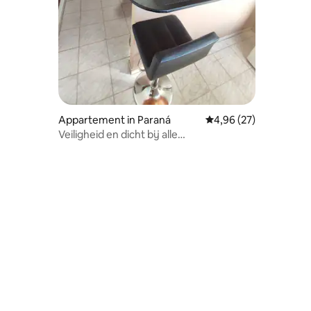
Appartement in Paraná
Gemiddelde beoordelin
4,96 (27)
ecensies
Veiligheid en dicht bij alle
bezienswaardigheden.