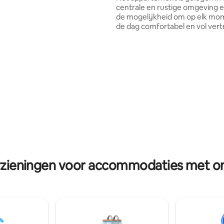
ei voor vier gasten. Garage
centrale en rustige omgeving e
 meerprijs (vooraf reserveren
de mogelijkheid om op elk mo
de dag comfortabel en vol ver
van de stad te genieten. In slec
minuten lopen bereik je de
voetgangersstraat, het regerin
de Costanera naast de rivier. Al
nodig hebt is op loopafstand: e
fruitwinkel een half blok verde
Aurora Supermarkt (boodscha
slagerij en afhaalmaaltijden) op
een blok afstand.
rzieningen voor accommodaties met ont