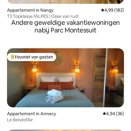
Appartement in Nangy
Gemiddelde beo
4,99 (182)
T3 Topklasse l'ALPES | Oase van rust
Andere geweldige vakantiewoningen
nabij Parc Montessuit
Favoriet van gasten
Topfavoriet van gasten
Appartement in Annecy
Gemiddelde be
4,94 (36)
Le Belvéd'Air