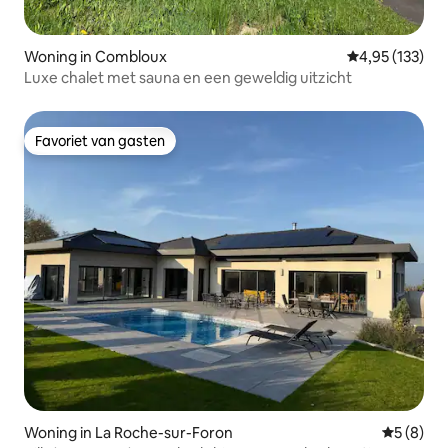
Woning in Combloux
Gemiddelde beo
4,95 (133)
Luxe chalet met sauna en een geweldig uitzicht
Favoriet van gasten
Favoriet van gasten
Woning in La Roche-sur-Foron
Gemiddeld
5 (8)