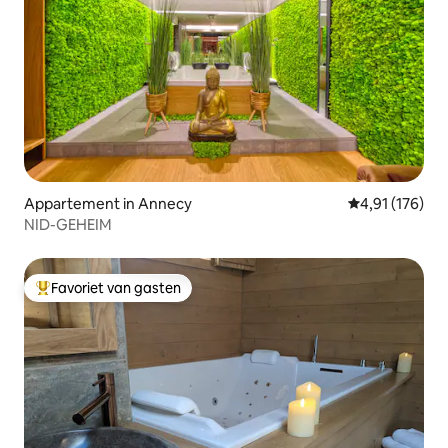
Appartement in Annecy
Gemiddelde beo
4,91 (176)
NID-GEHEIM
Favoriet van gasten
Topfavoriet van gasten