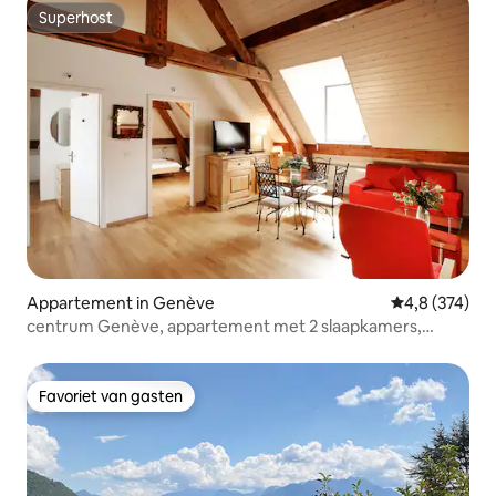
Superhost
Superhost
Appartement in Genève
Gemiddelde be
4,8 (374)
centrum Genève, appartement met 2 slaapkamers,
volledige airconditioning
Favoriet van gasten
Favoriet van gasten