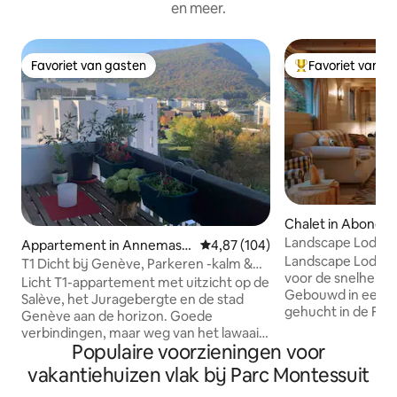
en meer.
Favoriet van gasten
Favoriet van g
Favoriet van gasten
Topfavoriet van 
Chalet in Abonda
Landscape Lodge - 
Appartement in Annemass
Gemiddelde beoordeling van 4,87
4,87 (104)
een prachtig uitzi
Landscape Lodge i
e
T1 Dicht bij Genève, Parkeren -kalm &
voor de snelheid v
goed verbonden
Licht T1-appartement met uitzicht op de
Gebouwd in een kl
Salève, het Juragebergte en de stad
gehucht in de Fra
Genève aan de horizon. Goede
het buitenactivite
verbindingen, maar weg van het lawaai
retraite. Het inte
Populaire voorzieningen voor
van het stadscentrum.
elegante, modern
Woonkamer/slaapkamer met bed van
vakantiehuizen vlak bij Parc Montessuit
unieke, tradition
200*160, aparte keuken, badkamer en
zijn luxe comfort