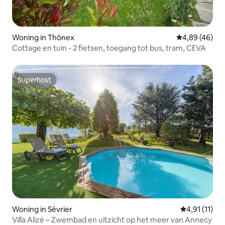
Woning in Thônex
Gemiddelde be
4,89 (46)
Cottage en tuin - 2 fietsen, toegang tot bus, tram, CEVA
Superhost
Superhost
Woning in Sévrier
Gemiddelde b
4,91 (11)
Villa Alizé – Zwembad en uitzicht op het meer van Annecy