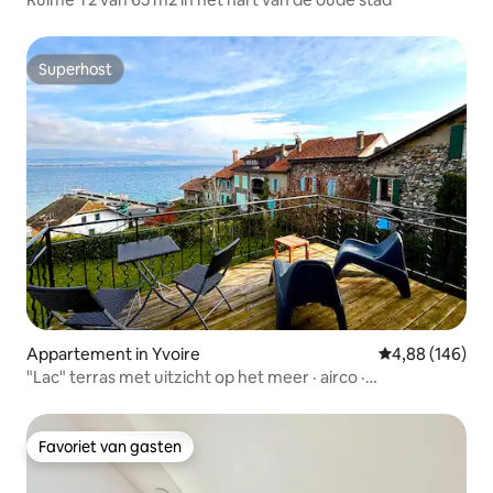
Superhost
Superhost
Appartement in Yvoire
Gemiddelde beo
4,88 (146)
"Lac" terras met uitzicht op het meer · airco ·
privéparkeerplaats
Favoriet van gasten
Favoriet van gasten