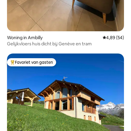
Woning in Ambilly
Gemiddelde be
4,89 (54)
Gelijkvloers huis dicht bij Genève en tram
Favoriet van gasten
Topfavoriet van gasten