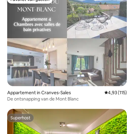
Favoriet van gasten
Appartement in Cranves-Sales
Gemiddelde beo
4,93 (115)
De ontsnapping van de Mont Blanc
Superhost
Superhost