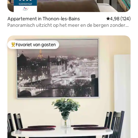
Appartement in Thonon-les-Bains
Gemiddelde beo
4,98 (124)
Panoramisch uitzicht op het meer en de bergen zonder
tegenoverliggende gebouwen.
Favoriet van gasten
Topfavoriet van gasten