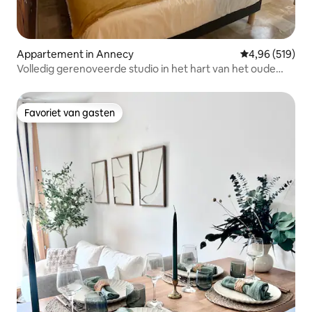
Appartement in Annecy
Gemiddelde beo
4,96 (519)
Volledig gerenoveerde studio in het hart van het oude
Annecy.
Favoriet van gasten
Favoriet van gasten