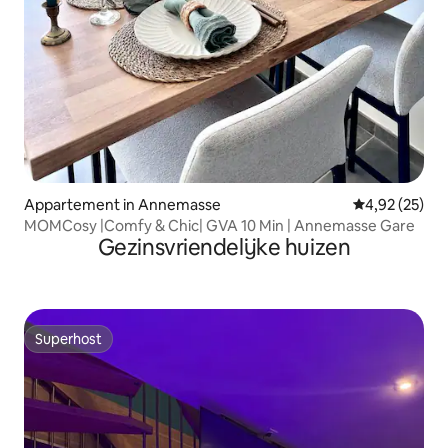
Appartement in Annemasse
Gemiddelde be
4,92 (25)
MOMCosy |Comfy & Chic| GVA 10 Min | Annemasse Gare
Gezinsvriendelijke huizen
Superhost
Superhost