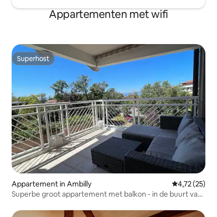
Appartementen met wifi
Superhost
Superhost
Appartement in Ambilly
Gemiddelde be
4,72 (25)
Superbe groot appartement met balkon - in de buurt van
Genève