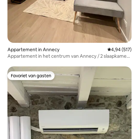
Appartement in Annecy
Gemiddelde beo
4,94 (517)
Appartement in het centrum van Annecy / 2 slaapkamers
/ parkeerplaats
Favoriet van gasten
Favoriet van gasten