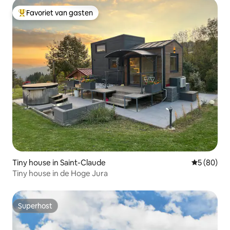
Favoriet van gasten
Topfavoriet van gasten
Tiny house in Saint-Claude
Gemiddelde
5 (80)
Tiny house in de Hoge Jura
Superhost
Superhost