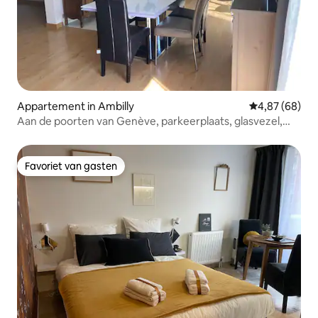
Appartement in Ambilly
Gemiddelde be
4,87 (68)
Aan de poorten van Genève, parkeerplaats, glasvezel,
tram, enz...
Favoriet van gasten
Favoriet van gasten