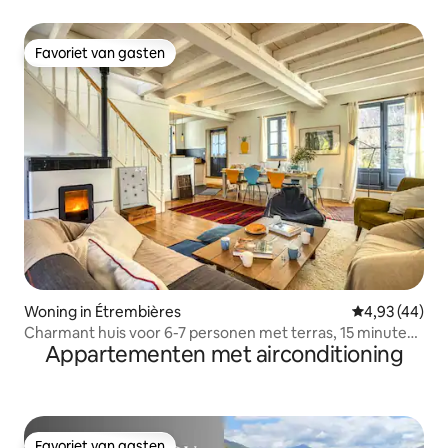
Favoriet van gasten
Favoriet van gasten
Woning in Étrembières
Gemiddelde be
4,93 (44)
Charmant huis voor 6-7 personen met terras, 15 minuten
Appartementen met airconditioning
van Genève
Favoriet van gasten