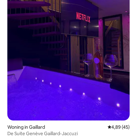
Woning in Gaillard
Gemiddelde be
4,89 (45)
De Suite Genève Gaillard-Jaccuzi