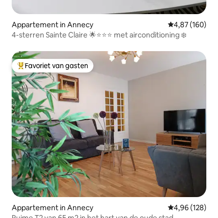
Appartement in Annecy
Gemiddelde beo
4,87 (160)
4-sterren Sainte Claire 🌟⭐️⭐️⭐️ met airconditioning ❄️
Favoriet van gasten
Topfavoriet van gasten
Appartement in Annecy
Gemiddelde beo
4,96 (128)
Ruime T2 van 65 m2 in het hart van de oude stad