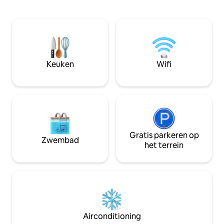
toilet. Balkon van 9 m² Voor mensen die
individueel inger
in Genève werken of studeren of voor
tegels. Het grote t
korte bezoeken Parkeren OP aanvraag.
punt, de perfecte
Genève 18 minuten met de auto. Het
van maaltijden me
openbaar vervoer is net onder het
bergpanorama. De
gebouw: 2 buslijnen (3 + T) in 10 minuten
favoriete plek, ee
naar het centraal station of tram 17 naar
Keuken
Wifi
in de zon of snee
het centrum van Genève. 7 minuten
met de trein of 20 minuten met de tram
Gratis parkeren op
Zwembad
het terrein
Airconditioning