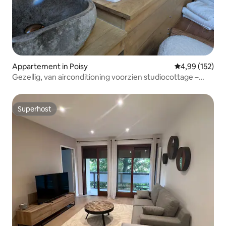
Appartement in Poisy
Gemiddelde beo
4,99 (152)
Gezellig, van airconditioning voorzien studiocottage –
bubbelbad
Superhost
Superhost