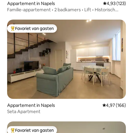
Appartement in Napels
Gemiddelde beo
4,93 (123)
Familie-appartement • 2 badkamers • Lift • Historisch
centrum
Favoriet van gasten
Topfavoriet van gasten
Appartement in Napels
Gemiddelde beo
4,97 (166)
Seta Apartment
Favoriet van gasten
Topfavoriet van gasten