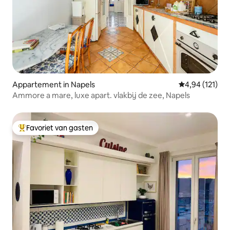
Appartement in Napels
Gemiddelde beo
4,94 (121)
Ammore a mare, luxe apart. vlakbij de zee, Napels
Favoriet van gasten
Topfavoriet van gasten