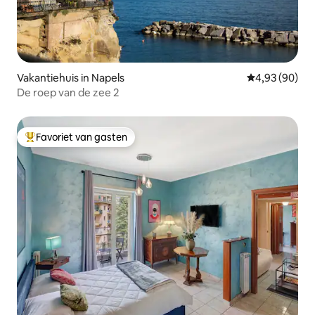
Vakantiehuis in Napels
Gemiddelde be
4,93 (90)
De roep van de zee 2
Favoriet van gasten
Topfavoriet van gasten