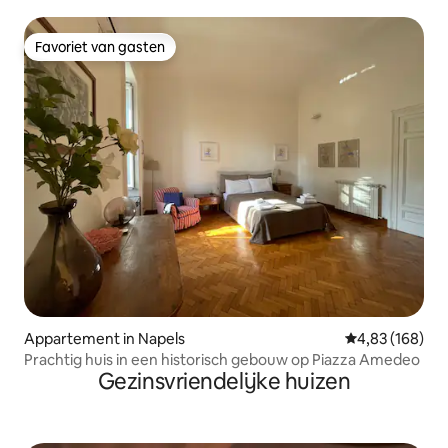
Favoriet van gasten
Favoriet van gasten
Appartement in Napels
Gemiddelde beo
4,83 (168)
Prachtig huis in een historisch gebouw op Piazza Amedeo
Gezinsvriendelijke huizen