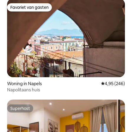
Favoriet van gasten
Favoriet van gasten
Woning in Napels
Gemiddelde beo
4,95 (246)
Napolitaans huis
Superhost
Superhost