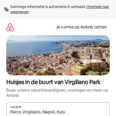
Ga
Sommige informatie is automatisch vertaald. 
Originele taal 
direct
weergeven
naar
inhoud
Je ruimte op Airbnb zetten
Huisjes in de buurt van Virgiliano Park
Boek unieke vakantieverblijven, woningen en meer op
Airbnb
Locatie
Wanneer er suggesties beschikbaar zijn, maak je een keuze met