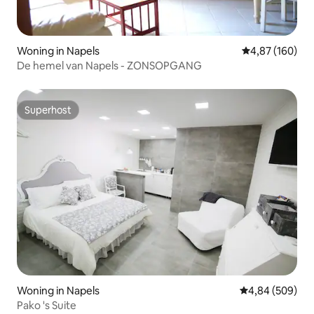
Woning in Napels
Gemiddelde beo
4,87 (160)
De hemel van Napels - ZONSOPGANG
Superhost
Superhost
Woning in Napels
Gemiddelde beo
4,84 (509)
Pako 's Suite