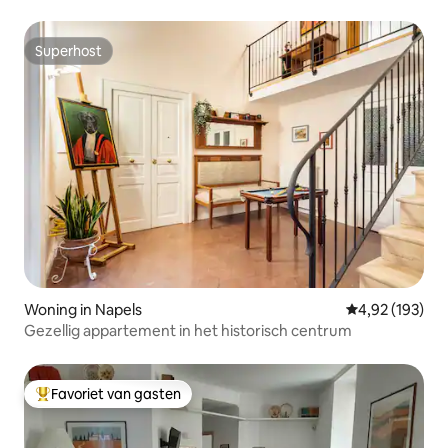
Superhost
Superhost
Woning in Napels
Gemiddelde beo
4,92 (193)
Gezellig appartement in het historisch centrum
Favoriet van gasten
Topfavoriet van gasten