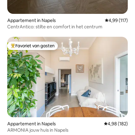
Appartement in Napels
Gemiddelde beo
4,99 (117)
CentrAntico: stilte en comfort in het centrum
Favoriet van gasten
Topfavoriet van gasten
Appartement in Napels
Gemiddelde beo
4,98 (182)
ARMONIA jouw huis in Napels