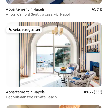
Appartement in Napels
Gemiddeld
5 (11)
Antonio's huis| Sentiti a casa, vivi Napoli
Favoriet van gasten
Favoriet van gasten
Appartement in Napels
Gemiddelde beo
4,77 (333)
Het huis aan zee Private Beach