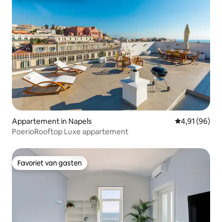
Appartement in Napels
Gemiddelde be
4,91 (96)
PoerioRooftop Luxe appartement
Favoriet van gasten
Favoriet van gasten