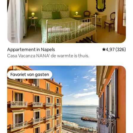
Appartement in Napels
Gemiddelde beo
4,97 (326)
Casa Vacanza NANA' de warmte is thuis.
Favoriet van gasten
Favoriet van gasten