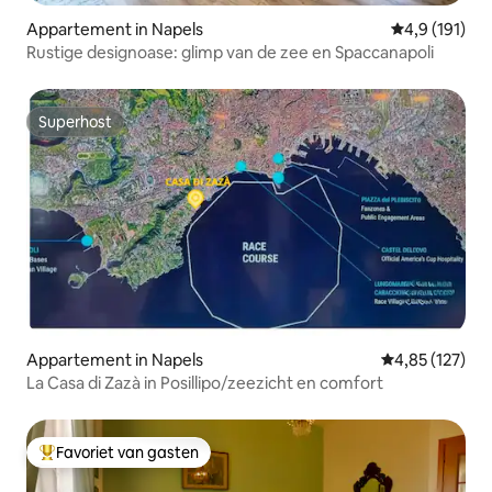
Appartement in Napels
Gemiddelde be
4,9 (191)
Rustige designoase: glimp van de zee en Spaccanapoli
Superhost
Superhost
Appartement in Napels
Gemiddelde beo
4,85 (127)
La Casa di Zazà in Posillipo/zeezicht en comfort
Favoriet van gasten
Topfavoriet van gasten