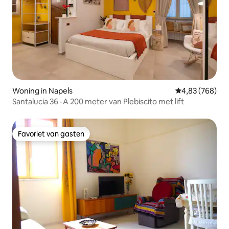
Woning in Napels
Gemiddelde beo
4,83 (768)
Santalucia 36 -A 200 meter van Plebiscito met lift
Favoriet van gasten
Favoriet van gasten