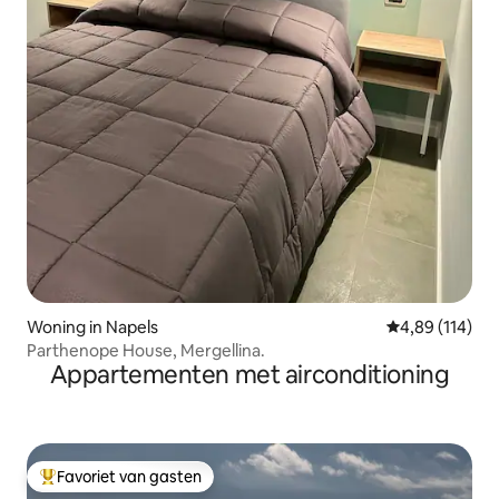
Woning in Napels
Gemiddelde beo
4,89 (114)
Parthenope House, Mergellina.
Appartementen met airconditioning
Favoriet van gasten
Topfavoriet van gasten