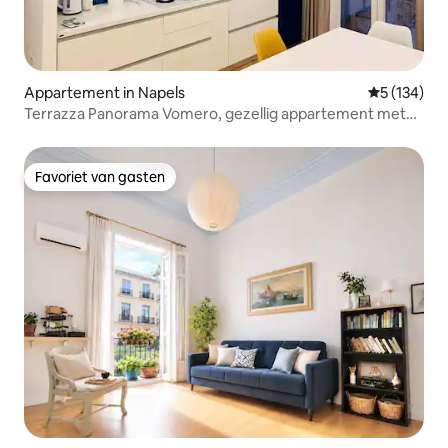
Appartement in Napels
Gemiddelde 
5 (134)
Terrazza Panorama Vomero, gezellig appartement met
een slaapkamer
Favoriet van gasten
Favoriet van gasten