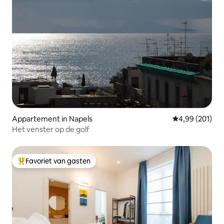
Appartement in Napels
Gemiddelde beo
4,99 (201)
Het venster op de golf
Favoriet van gasten
Topfavoriet van gasten