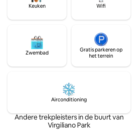
centrum, Vomero, de eilanden en
1909, een harmoni
Keuken
Wifi
archeologische vindplaatsen bereiken.
rustieke eleganti
voorzieningen.
Gratis parkeren op
Zwembad
het terrein
Airconditioning
Andere trekpleisters in de buurt van
Virgiliano Park