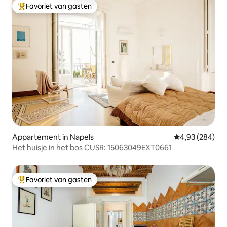
Favoriet van gasten
Topfavoriet van gasten
Appartement in Napels
Gemiddelde beo
4,93 (284)
Het huisje in het bos CUSR: 15063049EXT0661
Favoriet van gasten
Topfavoriet van gasten