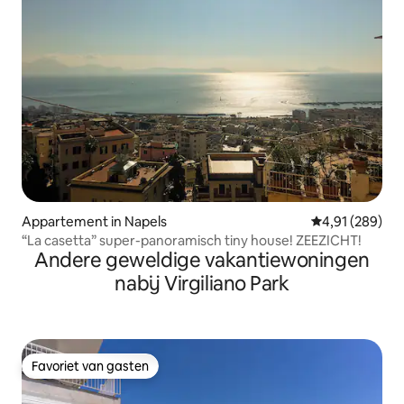
Appartement in Napels
Gemiddelde beo
4,91 (289)
“La casetta” super-panoramisch tiny house! ZEEZICHT!
Andere geweldige vakantiewoningen
nabij Virgiliano Park
Favoriet van gasten
Favoriet van gasten