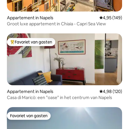
Appartement in Napels
Gemiddelde beo
4,95 (149)
Groot luxe appartement in Chiaia - Capri Sea View
Favoriet van gasten
Topfavoriet van gasten
Appartement in Napels
Gemiddelde beo
4,98 (120)
Casa di Maricò: een "oase" in het centrum van Napels
Favoriet van gasten
Favoriet van gasten