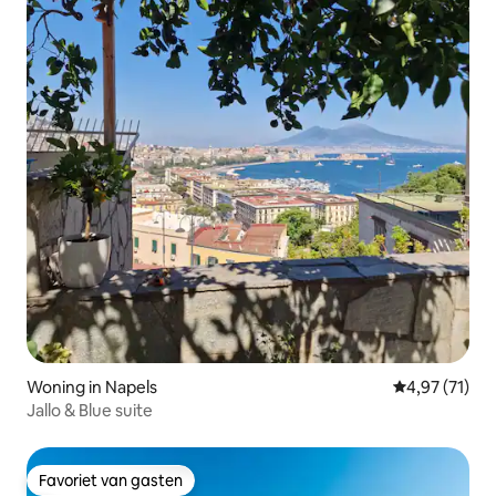
Woning in Napels
Gemiddelde be
4,97 (71)
Jallo & Blue suite
Favoriet van gasten
Favoriet van gasten