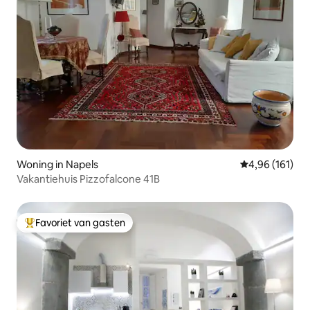
Woning in Napels
Gemiddelde beo
4,96 (161)
Vakantiehuis Pizzofalcone 41B
Favoriet van gasten
Topfavoriet van gasten