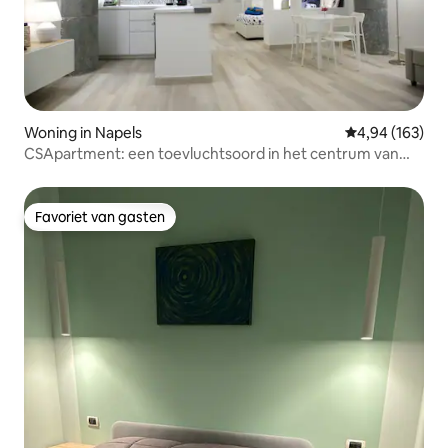
Woning in Napels
Gemiddelde beo
4,94 (163)
CSApartment: een toevluchtsoord in het centrum van
Napels!
Favoriet van gasten
Favoriet van gasten