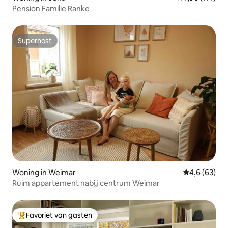
Pension Familie Ranke
Superhost
Superhost
Woning in Weimar
Gemiddelde b
4,6 (63)
Ruim appartement nabij centrum Weimar
Favoriet van gasten
Topfavoriet van gasten