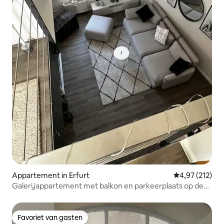
Appartement in Erfurt
Gemiddelde beo
4,97 (212)
Galerijappartement met balkon en parkeerplaats op de
Wenigemarkt
Favoriet van gasten
Favoriet van gasten