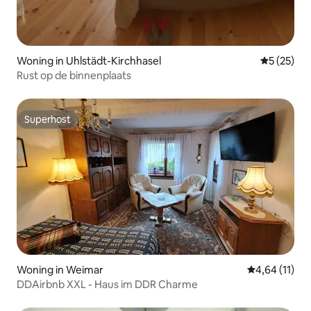
Woning in Uhlstädt-Kirchhasel
Gemiddelde
5 (25)
Rust op de binnenplaats
Superhost
Superhost
Woning in Weimar
Gemiddelde be
4,64 (11)
DDAirbnb XXL - Haus im DDR Charme