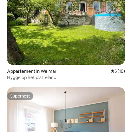
Appartement in Weimar
Gemiddelde
5 (10)
Hygge op het platteland
Superhost
Superhost