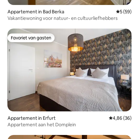
Appartement in Bad Berka
Gemiddelde
5 (59)
Vakantiewoning voor natuur- en cultuurliefhebbers
Favoriet van gasten
Favoriet van gasten
Appartement in Erfurt
Gemiddelde be
4,86 (36)
Appartement aan het Domplein