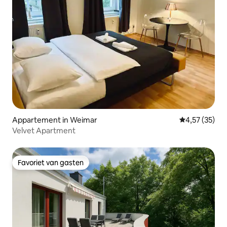
Appartement in Weimar
Gemiddelde be
4,57 (35)
Velvet Apartment
Favoriet van gasten
Favoriet van gasten