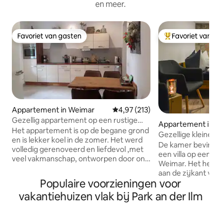
en meer.
Favoriet van gasten
Favoriet van g
Favoriet van gasten
Topfavoriet van 
Appartement in Weimar
Gemiddelde beoordeling van 4,97
4,97 (213)
Gezellig appartement op een rustige
Appartement in 
locatie met balkon
Het appartement is op de begane grond
Gezellige kleine gro
en is lekker koel in de zomer. Het werd
De kamer bevindt z
volledig gerenoveerd en liefdevol ,met
een villa op een g
veel vakmanschap, ontworpen door ons.
Weimar. Het heeft
De houtwerkplaats is in huis. (alleen als
aan de zijkant van 
hobby....er is geen lawaai te verwachten)
Populaire voorzieningen voor
een kleine buitenz
😉De tuin is een kleine oase en daarin is
gasten bevindt. Da
vakantiehuizen vlak bij Park an der Ilm
de werkplaats van mijn bloemist,die ik
trappen af naar de
commercieel exploiteer. De kamers van
voorkamer bevindt
het appartement zijn licht ,ruim en
waar ook een koel