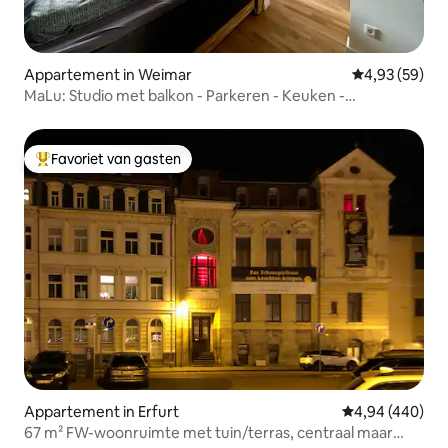
Appartement in Weimar
Gemiddelde be
4,93 (59)
MaLu: Studio met balkon - Parkeren - Keuken -
Nieuwbouw
Favoriet van gasten
Topfavoriet van gasten
Appartement in Erfurt
Gemiddelde beo
4,94 (440)
67 m² FW-woonruimte met tuin/terras, centraal maar