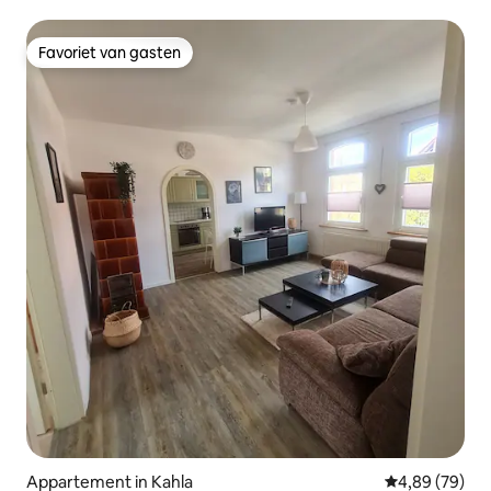
rustig
Favoriet van gasten
Favoriet van gasten
Appartement in Kahla
Gemiddelde be
4,89 (79)