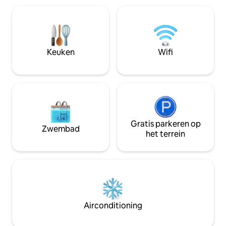
vriendelijk . Er zijn
Nespresso-koffiez
verduisteringsgordijnen aangebracht.
daar is het toilet 
De keuken is goed gevuld met alles wat
Slaapkamer heeft 
je nodig hebt. Als verhuurder woon ik op
met zithoek en k
locatie en ben ik altijd bereikbaar voor
inloopdouche. Ge
vragen. Boeken en spellen zijn
Keuken
Wifi
beschikbaar.
Gratis parkeren op
Zwembad
het terrein
Airconditioning