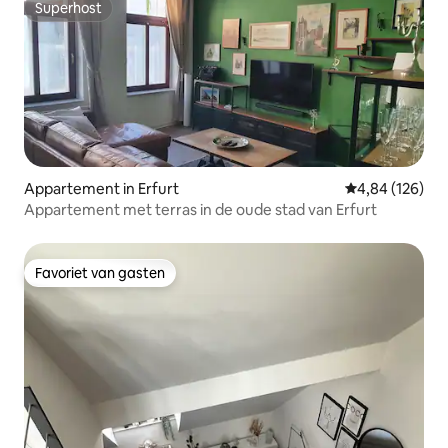
Superhost
Superhost
Appartement in Erfurt
Gemiddelde beo
4,84 (126)
Appartement met terras in de oude stad van Erfurt
Favoriet van gasten
Favoriet van gasten