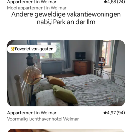
Appartement in Weimar
Gemiddelde be
4,58 (24)
Mooi appartement in Weimar
Andere geweldige vakantiewoningen
nabij Park an der Ilm
Favoriet van gasten
Topfavoriet van gasten
Appartement in Weimar
Gemiddelde be
4,97 (94)
Voormalig luchthavenhotel Weimar