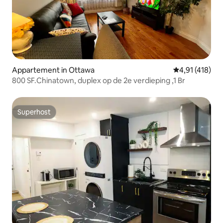
Appartement in Ottawa
Gemiddelde beo
4,91 (418)
800 SF.Chinatown, duplex op de 2e verdieping ,1 Br
Superhost
Superhost