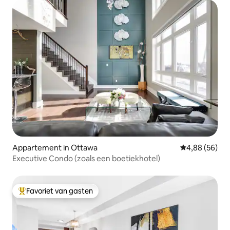
Appartement in Ottawa
Gemiddelde be
4,88 (56)
Executive Condo (zoals een boetiekhotel)
Favoriet van gasten
Topfavoriet van gasten