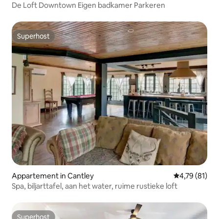
De Loft Downtown Eigen badkamer Parkeren
Superhost
Superhost
Appartement in Cantley
Gemiddelde be
4,79 (81)
Spa, biljarttafel, aan het water, ruime rustieke loft
Superhost