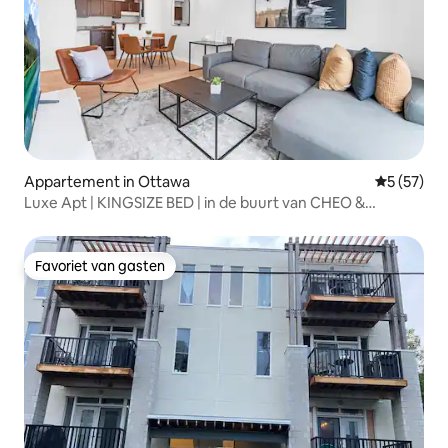
Appartement in Ottawa
Gemiddelde
5 (57)
Luxe Apt | KINGSIZE BED | in de buurt van CHEO &
TrainYards
Favoriet van gasten
Favoriet van gasten