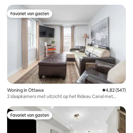
en bubbelbad
Favoriet van gasten
Favoriet van gasten
Woning in Ottawa
Gemiddelde beo
4,82 (547)
2 slaapkamers met uitzicht op het Rideau Canal met
parkeerplaats
Favoriet van gasten
Favoriet van gasten