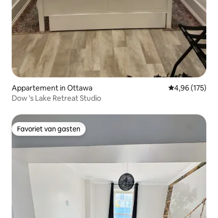
Appartement in Ottawa
Gemiddelde beo
4,96 (175)
Dow 's Lake Retreat Studio
Favoriet van gasten
Favoriet van gasten