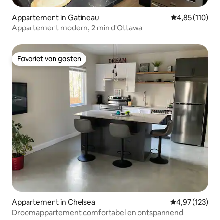
Appartement in Gatineau
Gemiddelde beo
4,85 (110)
Appartement modern, 2 min d'Ottawa
Favoriet van gasten
Favoriet van gasten
Appartement in Chelsea
Gemiddelde beo
4,97 (123)
Droomappartement comfortabel en ontspannend