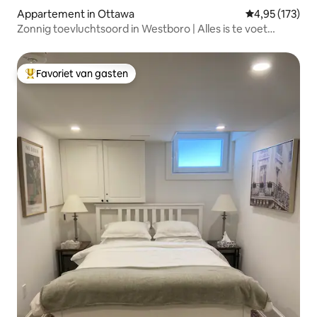
Appartement in Ottawa
Gemiddelde beo
4,95 (173)
Zonnig toevluchtsoord in Westboro | Alles is te voet
bereikbaar
Favoriet van gasten
Topfavoriet van gasten