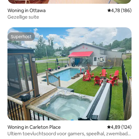
Woning in Ottawa
Gemiddelde beo
4,78 (186)
Gezellige suite
Superhost
Superhost
Woning in Carleton Place
Gemiddelde beo
4,89 (124)
Ultiem toevluchtsoord voor gamers, speelhal, zwembad