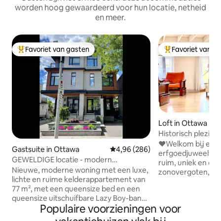
worden hoog gewaardeerd voor hun locatie, netheid
en meer.
Favoriet van gasten
Favoriet van g
Topfavoriet van gasten
Topfavoriet van 
Loft in Ottawa
Historisch plezier
naast Rideau Hall
❤️Welkom bij een 
Gastsuite in Ottawa
Gemiddelde beoordeling van 4,96
4,96 (286)
erfgoedjuweeltjes. Licht, romantisc
GEWELDIGE locatie - modern
ruim, uniek en ce
appartement met 1 slaapkamer/1
Nieuwe, moderne woning met een luxe,
zonovergoten, rust
badkamer.
lichte en ruime kelderappartement van
tweede verdieping in een voormal
77 m², met een queensize bed en een
historisch koetshui
queensize uitschuifbare Lazy Boy-bank.
van het centrum. Prachtig gerenoveerd
Populaire voorzieningen voor
Op enkele minuten van de Byward
met moderne voor
Market, het Rideau-kanaal, de National
vierkante meter, 