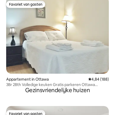
Favoriet van gasten
Favoriet van gasten
Appartement in Ottawa
Gemiddelde beo
4,84 (188)
3Br 2Bth Volledige keuken Gratis parkeren Ottawa
Gezinsvriendelijke huizen
Downtown
Favoriet van gasten