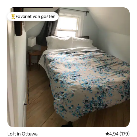
Favoriet van gasten
Topfavoriet van gasten
Loft in Ottawa
Gemiddelde beo
4,94 (179)