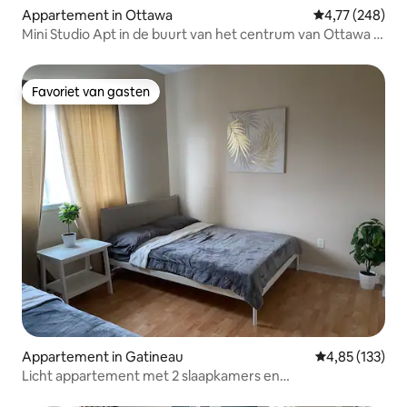
Appartement in Ottawa
Gemiddelde beo
4,77 (248)
Mini Studio Apt in de buurt van het centrum van Ottawa +
Parkeren
Favoriet van gasten
Favoriet van gasten
Appartement in Gatineau
Gemiddelde beo
4,85 (133)
Licht appartement met 2 slaapkamers en
parkeergelegenheid op het terrein