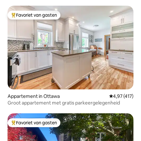
Favoriet van gasten
Topfavoriet van gasten
Appartement in Ottawa
Gemiddelde beo
4,97 (417)
Groot appartement met gratis parkeergelegenheid
Favoriet van gasten
Topfavoriet van gasten