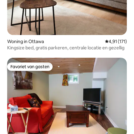
Woning in Ottawa
Gemiddelde be
4,91 (171)
Kingsize bed, gratis parkeren, centrale locatie en gezellig
Favoriet van gasten
Favoriet van gasten