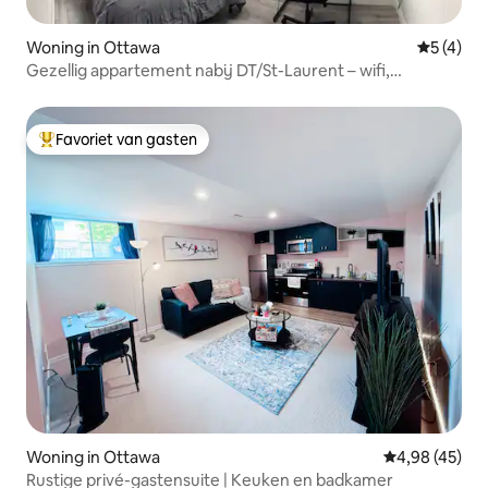
Woning in Ottawa
Gemiddeld
5 (4)
Gezellig appartement nabij DT/St-Laurent – wifi,
parkeerplaats
Favoriet van gasten
Topfavoriet van gasten
Woning in Ottawa
Gemiddelde be
4,98 (45)
Rustige privé-gastensuite | Keuken en badkamer