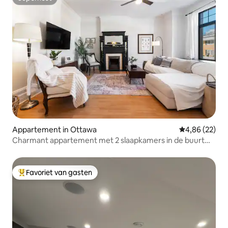
Superhost
Appartement in Ottawa
Gemiddelde be
4,86 (22)
Charmant appartement met 2 slaapkamers in de buurt
van Chinatown + gratis parkeren
Favoriet van gasten
Topfavoriet van gasten