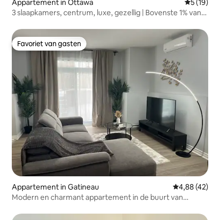
Appartement in Ottawa
Gemiddelde
5 (19)
3 slaapkamers, centrum, luxe, gezellig | Bovenste 1% van
de woningen in Ottawa
Favoriet van gasten
Favoriet van gasten
Appartement in Gatineau
Gemiddelde be
4,88 (42)
Modern en charmant appartement in de buurt van
Ottawa – Gratis parkeren