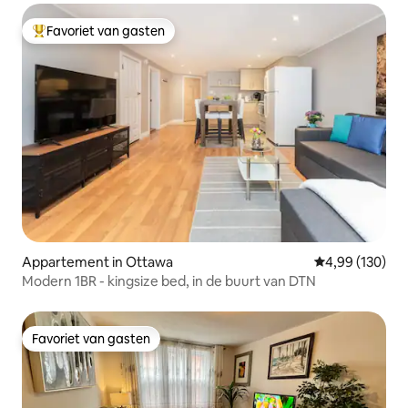
Favoriet van gasten
Topfavoriet van gasten
Appartement in Ottawa
Gemiddelde beo
4,99 (130)
Modern 1BR - kingsize bed, in de buurt van DTN
Favoriet van gasten
Favoriet van gasten