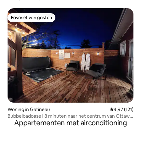
Favoriet van gasten
Favoriet van gasten
Woning in Gatineau
Gemiddelde beo
4,97 (121)
Bubbelbadoase | 8 minuten naar het centrum van Ottawa
Appartementen met airconditioning
| 10 slaapplaatsen