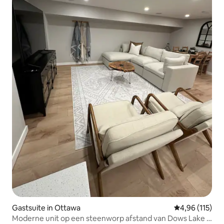
Gastsuite in Ottawa
Gemiddelde beo
4,96 (115)
Moderne unit op een steenworp afstand van Dows Lake |