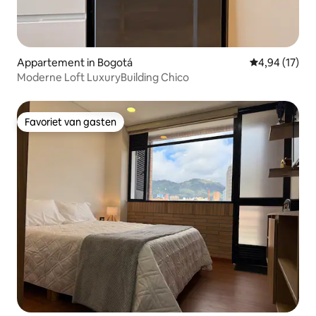
Appartement in Bogotá
Gemiddelde be
4,94 (17)
Moderne Loft LuxuryBuilding Chico
Favoriet van gasten
Favoriet van gasten