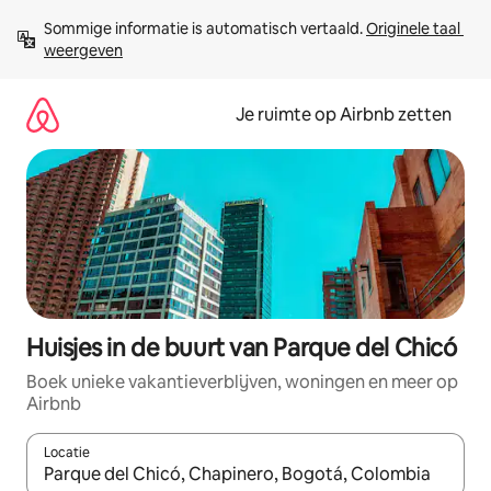
Ga
Sommige informatie is automatisch vertaald. 
Originele taal 
direct
weergeven
naar
inhoud
Je ruimte op Airbnb zetten
Huisjes in de buurt van Parque del Chicó
Boek unieke vakantieverblijven, woningen en meer op
Airbnb
Locatie
Wanneer er suggesties beschikbaar zijn, maak je een keuze met