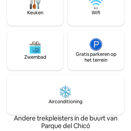
met restaurants en plezier Het gehele
Gebouw met 24/7-
appartement is voor gebruik door de
coworkingruimte 
Keuken
Wifi
gast Schoonmaak ,koken, kleding, enz. ,
gemeenschappelij
voor 60 duizend per dag Dit exclusieve
Wasfaciliteiten e
appartement ligt op slechts een paar
beschikbaar tegen
minuten lopen van tal van parken,
fietsen en een levendig winkelgebied en
is een rustige oase die wordt verleid
door een enorm cultureel en
vrijetijdsaanbod. In de zevende race
Gratis parkeren op
Zwembad
zijn de stadsbusstations In het hele
het terrein
gebied is het gemakkelijk en veilig om te
fietsen , de SITP-app te verlagen en de
stad te verkennen. De locatie van het
appartement is perfect voor zaken of
plezier
Airconditioning
Andere trekpleisters in de buurt van
Parque del Chicó