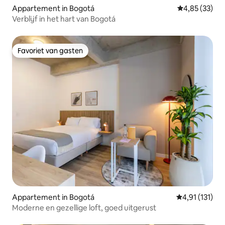
Appartement in Bogotá
Gemiddelde be
4,85 (33)
Verblijf in het hart van Bogotá
Favoriet van gasten
Favoriet van gasten
Appartement in Bogotá
Gemiddelde be
4,91 (131)
Moderne en gezellige loft, goed uitgerust