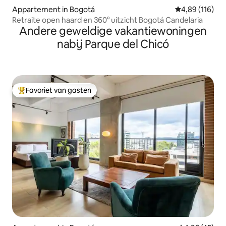
Appartement in Bogotá
Gemiddelde beo
4,89 (116)
Retraite open haard en 360° uitzicht Bogotá Candelaria
Andere geweldige vakantiewoningen
nabij Parque del Chicó
Favoriet van gasten
Topfavoriet van gasten