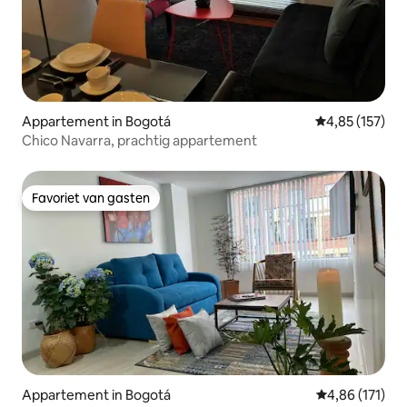
Appartement in Bogotá
Gemiddelde beo
4,85 (157)
Chico Navarra, prachtig appartement
Favoriet van gasten
Favoriet van gasten
Appartement in Bogotá
Gemiddelde beo
4,86 (171)