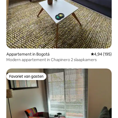
Appartement in Bogotá
Gemiddelde beo
4,94 (195)
Modern appartement in Chapinero 2 slaapkamers
Favoriet van gasten
Favoriet van gasten