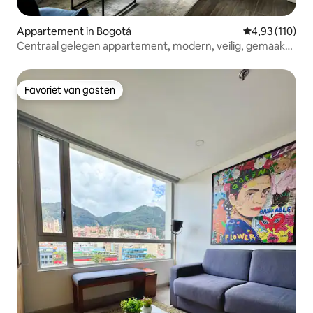
Appartement in Bogotá
Gemiddelde beo
4,93 (110)
Centraal gelegen appartement, modern, veilig, gemaakt
met liefde
Favoriet van gasten
Favoriet van gasten