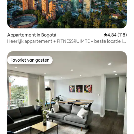
Appartement in Bogotá
Gemiddelde beo
4,84 (118)
Heerlijk appartement + FITNESSRUIMTE + beste locatie in
Bogotá
Favoriet van gasten
Favoriet van gasten