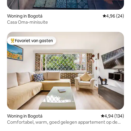
Woning in Bogotá
Gemiddelde be
4,96 (24)
Casa Oma-minisuite
Favoriet van gasten
Topfavoriet van gasten
Woning in Bogotá
Gemiddelde beo
4,94 (134)
Comfortabel, warm, goed gelegen appartement op de
eerste verdieping