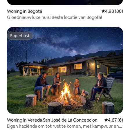
Woning in Bogotá
Gemiddelde be
4,98 (80)
Gloednieuw luxe huis! Beste locatie van Bogota!
Superhost
Superhost
Woning in Vereda San José de La Concepcion
Gemiddelde b
4,67 (6)
Eigen haciënda om tot rust te komen, met kampvuur en