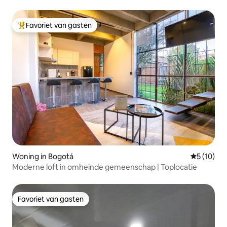
paarden
Favoriet van gasten
Topfavoriet van gasten
Woning in Bogotá
Gemiddelde
5 (10)
Moderne loft in omheinde gemeenschap | Toplocatie
Favoriet van gasten
Favoriet van gasten