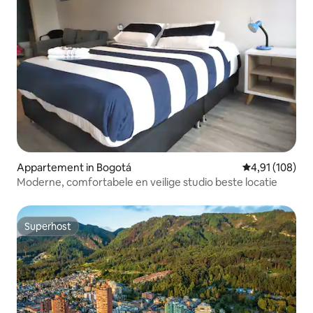
Appartement in Bogotá
Gemiddelde beo
4,91 (108)
Moderne, comfortabele en veilige studio beste locatie
Superhost
Superhost