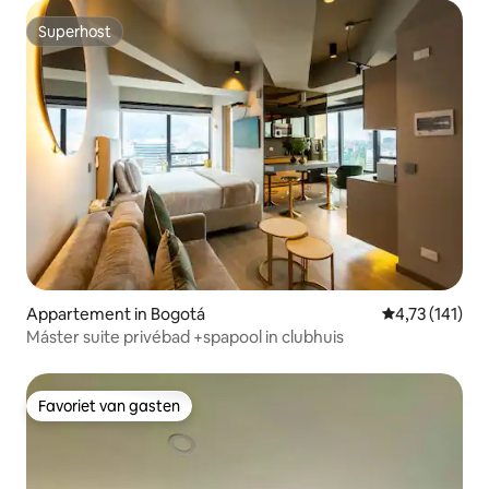
Superhost
Superhost
Appartement in Bogotá
Gemiddelde beo
4,73 (141)
Máster suite privébad +spapool in clubhuis
Favoriet van gasten
Favoriet van gasten