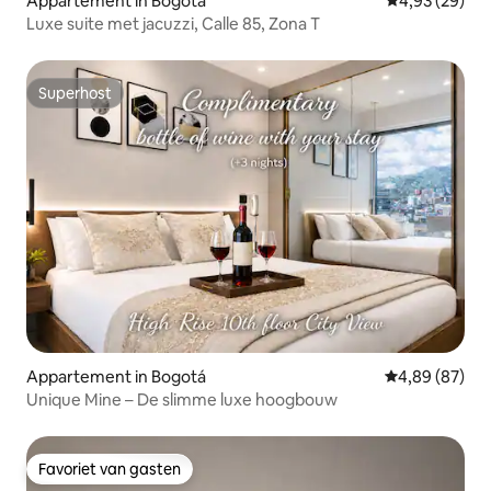
Appartement in Bogotá
Gemiddelde be
4,93 (29)
Luxe suite met jacuzzi, Calle 85, Zona T
Superhost
Superhost
Appartement in Bogotá
Gemiddelde be
4,89 (87)
Unique Mine – De slimme luxe hoogbouw
Favoriet van gasten
Favoriet van gasten