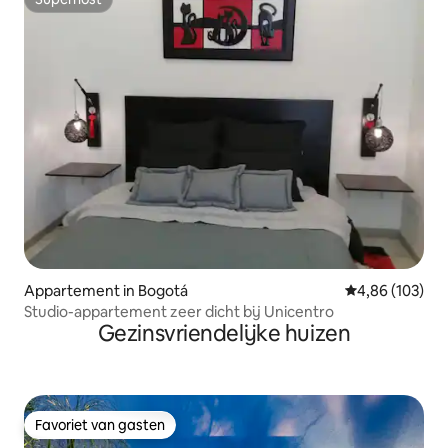
Superhost
Appartement in Bogotá
Gemiddelde beo
4,86 (103)
Studio-appartement zeer dicht bij Unicentro
Gezinsvriendelijke huizen
Favoriet van gasten
Favoriet van gasten