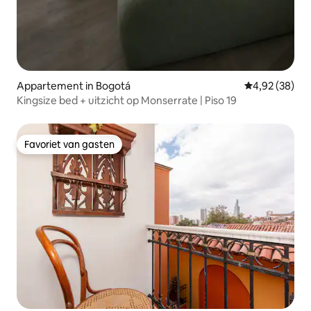
Appartement in Bogotá
Gemiddelde be
4,92 (38)
Kingsize bed + uitzicht op Monserrate | Piso 19
Favoriet van gasten
Favoriet van gasten