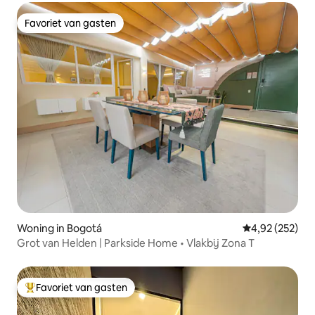
Favoriet van gasten
Favoriet van gasten
Woning in Bogotá
Gemiddelde beo
4,92 (252)
Grot van Helden | Parkside Home • Vlakbij Zona T
Favoriet van gasten
Topfavoriet van gasten