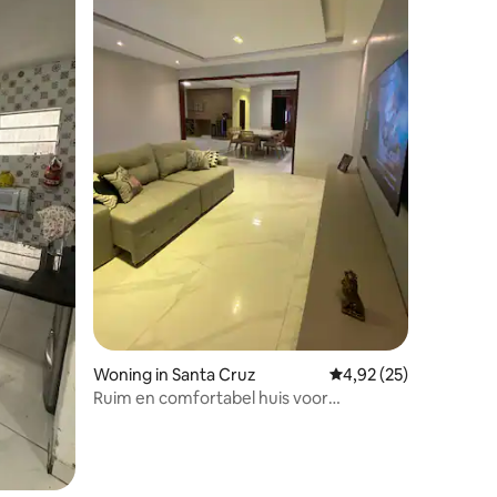
recensies
Woning in Santa Cruz
Gemiddelde beoordelin
4,92 (25)
Ruim en comfortabel huis voor
meerdere gasten