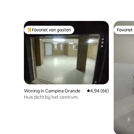
Favoriet van gasten
Favoriet
Topfavoriet van gasten
Favoriet
Woning in Campina Grande
Gemiddelde beoordeling
4,94 (66)
Huis dicht bij het centrum.