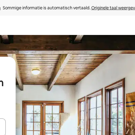
Sommige informatie is automatisch vertaald. 
Originele taal weerge
n
een keuze met je de pijltjestoetsen omhoog en omlaag, óf door te tik