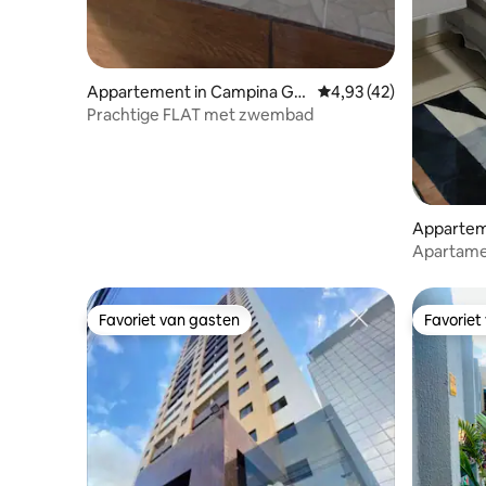
Appartement in Campina Gra
Gemiddelde beoordelin
4,93 (42)
nde
Prachtige FLAT met zwembad
Appartem
ande
Apartamen
Favoriet van gasten
Favoriet
Favoriet van gasten
Favoriet