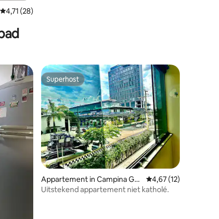
Gemiddelde beoordeling van 4,71 uit 5, 28 recensies
4,71 (28)
recensies
mbad
Superhost
Superhost
Appartement in Campina Gra
Gemiddelde beoordelin
4,67 (12)
nde
Uitstekend appartement niet katholé.