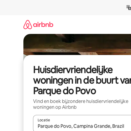
Ga
direct
naar
inhoud
Huisdiervriendelijke
woningen in de buurt va
Parque do Povo
Vind en boek bijzondere huisdiervriendelijke
woningen op Airbnb
Locatie
Wanneer er suggesties beschikbaar zijn, maak je 