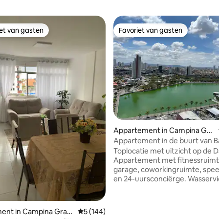
iet van gasten
Favoriet van gasten
iet van gasten
Favoriet van gasten
Appartement in Campina Gra
nde
Appartement in de buurt van B
Cuscuz!
Toplocatie met uitzicht op de 
Appartement met fitnessruimt
garage, coworkingruimte, spe
en 24-uursconciërge. Wasservice
beschikbaar tegen een meerpri
uur. 📍Slechts 50 m van Bar do
1,4 km van Parque do Povo. Bij het
van 4,99 uit 5, 259 recensies
ent in Campina Gran
Gemiddelde beoordeling van 5 uit 5, 144 r
5 (144)
inchecken ontvangt de gast bij