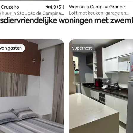
Woning in Campina Grande
 Cruzeiro
Gemiddelde beoordeling van 4,9 uit 5, 51 
4,9 (51)
Loft met keuken, garage en
 huur in São João de Campina
sdiervriendelijke woningen met zwe
airconditioning.
 van gasten
Superhost
 van gasten
Superhost