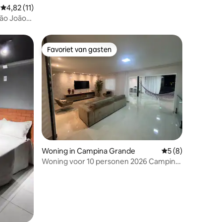
Gemiddelde beoordeling van 4,82 uit 5, 11 recensies
4,82 (11)
São João
Favoriet van gasten
Favoriet van gasten
Woning in Campina Grande
Gemiddelde beoord
5 (8)
Woning voor 10 personen 2026 Campina
Grande