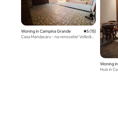
Woning in Campina Grande
Gemiddelde beoorde
5 (15)
Casa Mandacaru - na renovatie! Volledige
ruimte.
Woning i
Huis in C