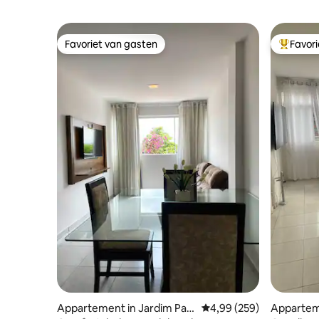
Favoriet van gasten
Favor
Favoriet van gasten
Topfavor
Appartement in Jardim Paul
Gemiddelde beoordeling 
4,99 (259)
Appartem