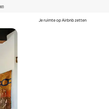
ven
Je ruimte op Airbnb zetten
ken of swipen.