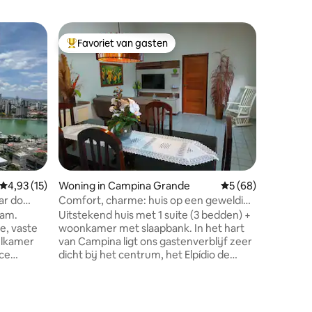
Woning i
Favoriet van gasten
Favorie
Topfavoriet van gasten
Favorie
Huis Cam
wifi, airco
Erg gezel
een groe
Garage vo
met 1 qu
eenperso
tafel en 
met 1 tw
eenperso
één quee
Gemiddelde beoordeling van 4,93 uit 5, 15 recensies
4,93 (15)
Woning in Campina Grande
Gemiddelde beoorde
5 (68)
eenpersoo
1 slaapk
ar do
Comfort, charme: huis op een geweldige
ventilato
locatie met garage
Dam.
Uitstekend huis met 1 suite (3 bedden) +
tweepers
e, vaste
woonkamer met slaapbank. In het hart
en ventil
elkamer
van Campina ligt ons gastenverblijf zeer
complete
dicht bij het centrum, het Elpídio de
js per
Almeida-viaduct, McDonald's, de
 Cuscuz en
beroemde banketbakkerij Fresh Cake
en de supermarkt Rede Compras. We
ecensies
 de
hebben airconditioning in alle