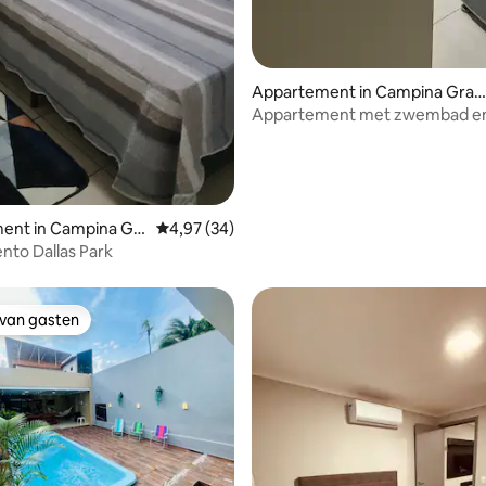
g van 4,93 uit 5, 42 recensies
Appartement in Campina Gran
de
Appartement met zwembad e
barbecue, 2 km van Parque do 
ent in Campina Gr
Gemiddelde beoordeling van 4,97 uit 5, 34 r
4,97 (34)
to Dallas Park
 van gasten
 van gasten