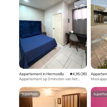
Appartement in Hermosillo
Gemiddelde beoordeling
4,95 (39)
Apparteme
Appartement op 3 minuten van het
Mooi app
consulaat, 10 minuten van CAS
buurt van
Superhost
Superho
Superhost
Superho