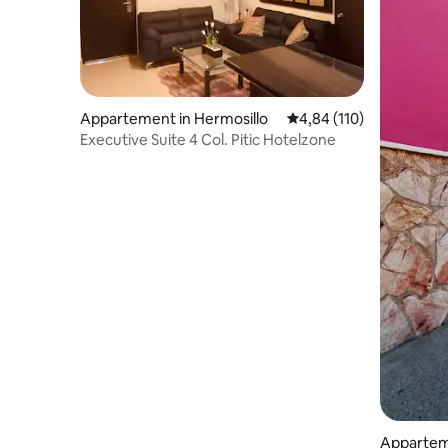
Appartement in Hermosillo
Gemiddelde beoordeling
4,84 (110)
Executive Suite 4 Col. Pitic Hotelzone
Apparteme