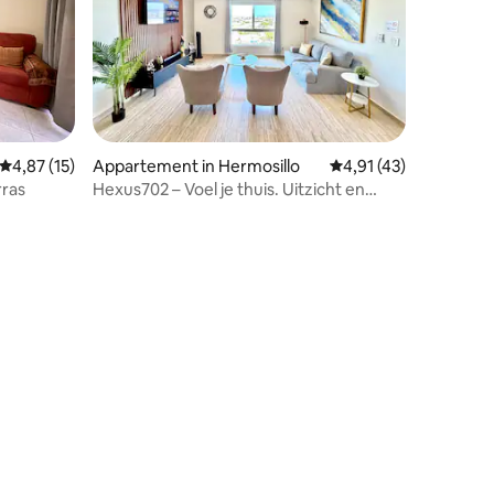
Gemiddelde beoordeling van 4,87 uit 5, 15 recensies
4,87 (15)
Appartement in Hermosillo
Gemiddelde beoordelin
4,91 (43)
rras
Hexus702 – Voel je thuis. Uitzicht en
comfort
ecensies