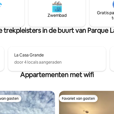
d van commerciële pleinen
"tienditas" op loopafstand. Dat z
a, City Center en Plaza Morelos
verblijf tot een goede ervarin
op slechts 5 minuten rijden van
"We verwelkomen uit alle lagen
Gratis p
Zwembad
' Gastronromo Park en op 10
samenleving".
t
van het centrum.
 trekpleisters in de buurt van Parque L
La Casa Grande
door 4 locals aangeraden
Appartementen met wifi
 van gasten
Favoriet van gasten
 van gasten
Favoriet van gasten