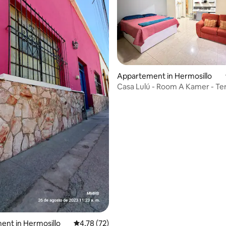
 van 4,84 uit 5, 110 recensies
Appartement in Hermosillo
Casa Lulú - Room A Kamer - Te
nt in Hermosillo
Gemiddelde beoordeling van 4,78 uit 5, 72 r
4,78 (72)