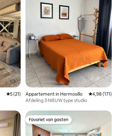
ecensies
Gemiddelde beoordeling van 5 uit 5, 21 recensies
5 (21)
Appartement in Hermosillo
Gemiddelde beoordeling
4,98 (171)
Afdeling 3 NIEUW type studio
Favoriet van gasten
Favoriet van gasten