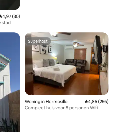
Gemiddelde beoordeling van 4,97 uit 5, 30 recensies
4,97 (30)
e stad
Superhost
Superhost
Woning in Hermosillo
Gemiddelde beoordeling
4,86 (256)
Compleet huis voor 8 personen Wifi
Factuur