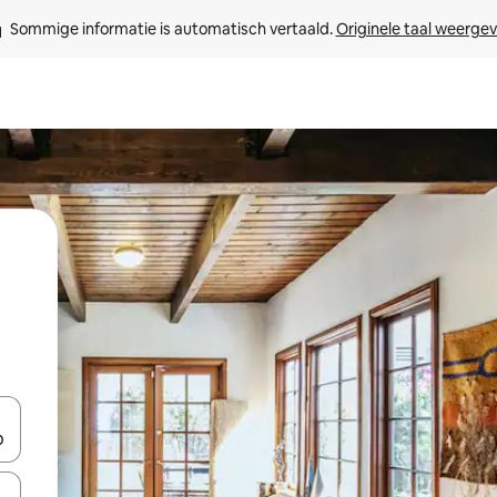
Sommige informatie is automatisch vertaald. 
Originele taal weerge
een keuze met je de pijltjestoetsen omhoog en omlaag, óf door te tik