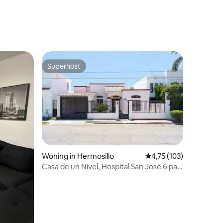
Superhost
Superhost
Woning in Hermosillo
Gemiddelde beoordeling
4,75 (103)
Casa de un Nivel, Hospital San José 6 pax.
ecensies
Factura