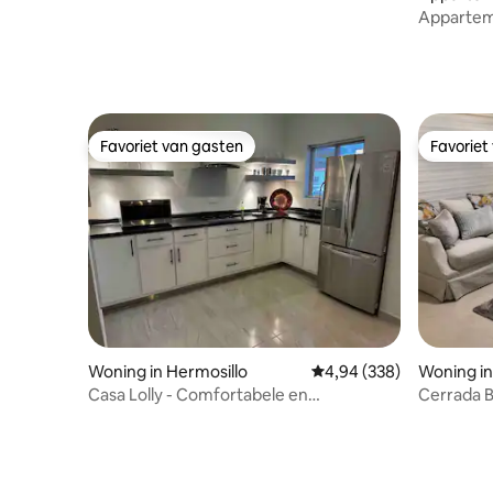
Appartem
Favoriet van gasten
Favoriet
Favoriet van gasten
Favoriet
Woning in Hermosillo
Gemiddelde beoordeling 
4,94 (338)
Woning in
Casa Lolly - Comfortabele en
Cerrada B
uitstekende locatie
het park