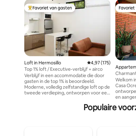
Favoriet van gasten
Favoriet
Topfavoriet van gasten
Favoriet
Loft in Hermosillo
Gemiddelde beoordeling
4,97 (175)
Apparteme
Top 1% loft / Executive-verblijf + airco
Charmant
Verblijf in een accommodatie die door
Geweldige
Welkom i
gasten in de top 1% is beoordeeld.
Casa Ocre
Moderne, volledig zelfstandige loft op de
ontworpe
tweede verdieping, ontworpen voor een
en aangenaa
zorgeloos zakelijk of toeristisch verblijf.
van comf
Beschikt over een premium queensize
Populaire voor
keuken, 
bed, een volledig uitgeruste keuken, een
werken of
eigen wasruimte in de accommodatie en
en een af
een ruim terras om te ontspannen.
een openi
Strategische en veilige locatie met
hoog. We zijn slechts een paar stappen
directe toegang tot de boulevards