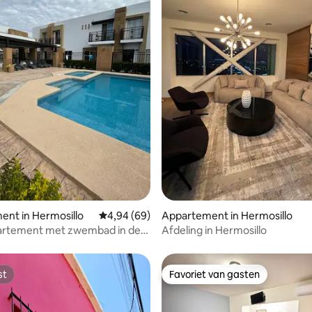
 van 4,95 uit 5, 39 recensies
nt in Hermosillo
Gemiddelde beoordeling van 4,94 uit 5, 69 r
4,94 (69)
Appartement in Hermosillo
artement met zwembad in de
Afdeling in Hermosillo
 de luchthaven
st
Favoriet van gasten
st
Favoriet van gasten