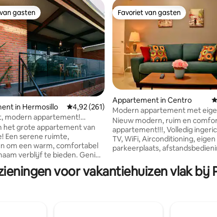
 van gasten
Favoriet van gasten
 van gasten
Favoriet van gasten
 van 4,97 uit 5, 175 recensies
Appartement in Centro
G
nt in Hermosillo
Gemiddelde beoordeling van 4,92 uit 5, 261 r
4,92 (261)
Modern appartement met eig
, modern appartement!
parkeerplaats!
Nieuw modern, ruim en comfor
 locatie!
n het grote appartement van
appartement!!!, Volledig ingeri
! Een serene ruimte,
TV, WiFi, Airconditioning, eigen
n om een warm, comfortabel
parkeerplaats, afstandsbedien
m verblijf te bieden. Geniet
toegang tot het gebouw, inter
ortabele kamers, een moderne
beveiligingscamera 's, gelegen in een
zieningen voor vakantiehuizen vlak bij 
een uitstekende kamer om te
zeer uitstekende omgeving, dic
 te rusten, een gezellig terras
restaurants, bars, supermarkte
gesloten parkeerplaats met
koffiebars, banken, ziekenhuize
ng van 2,26m breed x 2,26m
s en een verscheidenheid aan
traditionele Mexicaanse stijl wi