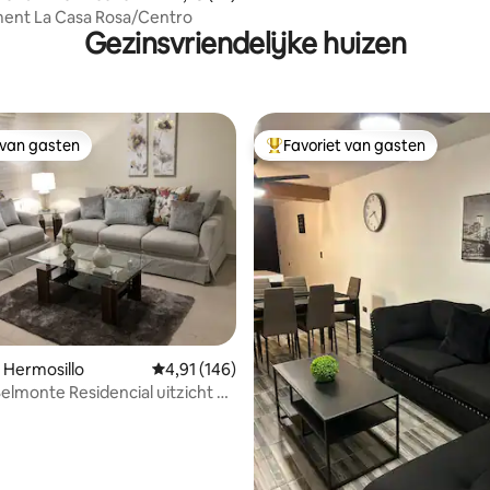
ent La Casa Rosa/Centro
Gezinsvriendelijke huizen
 van gasten
Favoriet van gasten
 van gasten
Topfavoriet van gasten
van 4,94 uit 5, 338 recensies
 Hermosillo
Gemiddelde beoordeling van 4,91 uit 5, 146 r
4,91 (146)
elmonte Residencial uitzicht op