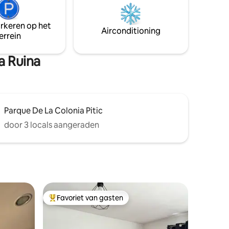
al je
gecontroleerde toegang. Bevoorrechte
g maken.
omgeving in de buurt van restaurants,
 van de
arkeren op het
hotels, winkelplein, honkbalstadion en
Airconditioning
errein
luchthaven. Op 10 minuten van het
overheidscentrum.
a Ruina
Parque De La Colonia Pitic
door 3 locals aangeraden
Favoriet van gasten
Topfavoriet van gasten