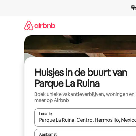
Ga
direct
naar
inhoud
Huisjes in de buurt van
Parque La Ruina
Boek unieke vakantieverblijven, woningen en
meer op Airbnb
Locatie
Wanneer er suggesties beschikbaar zijn, maak je 
Aankomst