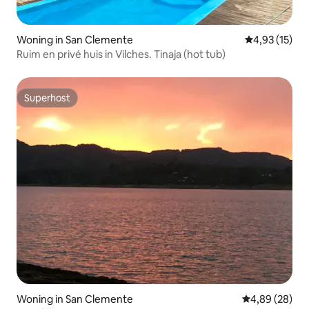
Woning in San Clemente
Gemiddelde be
4,93 (15)
Ruim en privé huis in Vilches. Tinaja (hot tub)
Superhost
Superhost
Woning in San Clemente
Gemiddelde be
4,89 (28)