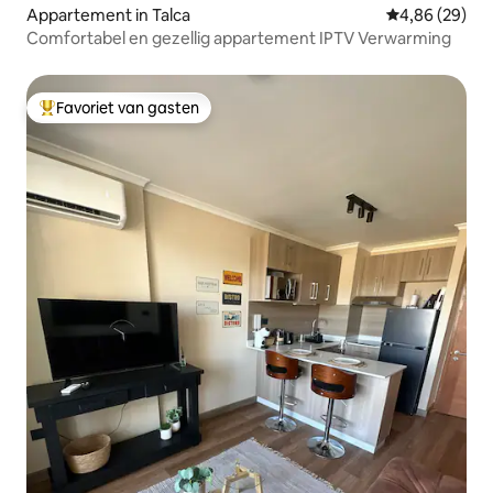
Appartement in Talca
Gemiddelde be
4,86 (29)
Comfortabel en gezellig appartement IPTV Verwarming
Favoriet van gasten
Topfavoriet van gasten