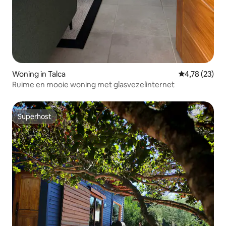
Woning in Talca
Gemiddelde be
4,78 (23)
Ruime en mooie woning met glasvezelinternet
Superhost
Superhost