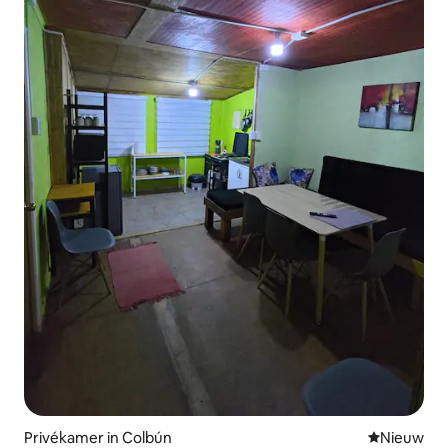
Privékamer in Colbún
Nieuwe ac
Nieuw