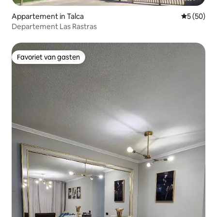
Appartement in Talca
Gemiddelde
5 (50)
Departement Las Rastras
Favoriet van gasten
Favoriet van gasten