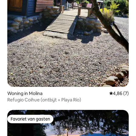
Woning in Molina
Gemiddelde b
4,86 (7)
Refugio Coihue (ontbijt + Playa Río)
Favoriet van gasten
Favoriet van gasten