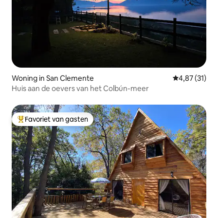
Woning in San Clemente
Gemiddelde be
4,87 (31)
Huis aan de oevers van het Colbún-meer
Favoriet van gasten
Topfavoriet van gasten