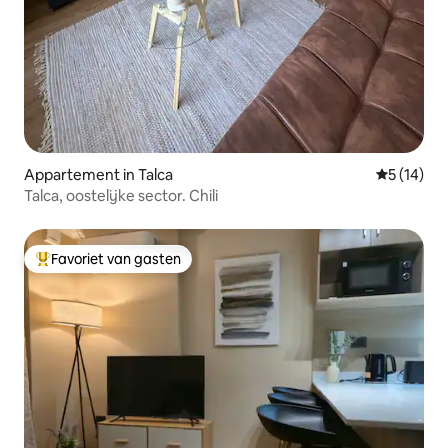
Appartement in Talca
Gemiddelde
5 (14)
Talca, oostelijke sector. Chili
Favoriet van gasten
Topfavoriet van gasten