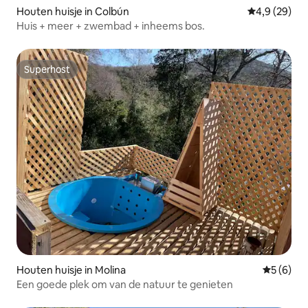
Houten huisje in Colbún
Gemiddelde b
4,9 (29)
Huis + meer + zwembad + inheems bos.
Superhost
Superhost
Houten huisje in Molina
Gemiddeld
5 (6)
Een goede plek om van de natuur te genieten