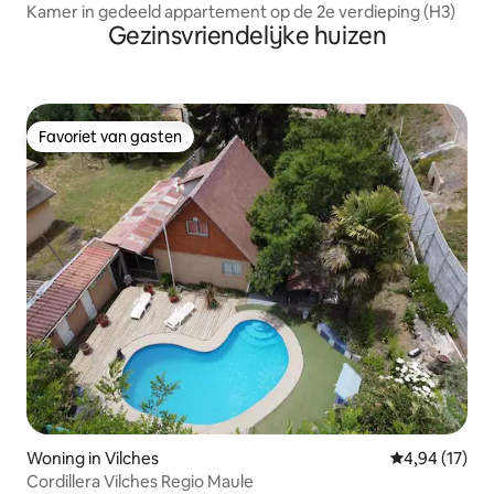
Kamer in gedeeld appartement op de 2e verdieping (H3)
Gezinsvriendelijke huizen
Favoriet van gasten
Favoriet van gasten
Woning in Vilches
Gemiddelde be
4,94 (17)
Cordillera Vilches Regio Maule