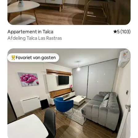
Appartement in Talca
Gemiddelde 
5 (103)
Afdeling Talca Las Rastras
Favoriet van gasten
Topfavoriet van gasten