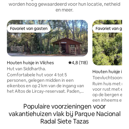
worden hoog gewaardeerd voor hun locatie, netheid
en meer.
Favoriet van gasten
Favoriet van gas
Favoriet van gasten
Favoriet van gas
Houten huisje in Vilches
Gemiddelde beoordeling van 4,8
4,8 (118)
Hut van Siddhartha.
Houten huisje in 
Comfortabele hut voor 4 tot 5
nte
Toevluchtsoord in 
personen, gelegen midden in een
Spectaculair uitzic
Ruim huis met ru
eikenbos en op 2 km van de ingang van
voor rust met een 
het Altos de Lircay-reservaat. Paden,
op de bergen en 
uitkijkpunten, rivieren in de buurt. Ideaal
een inheems eikenbos. Een wa
om contact te maken met de natuur,
Populaire voorzieningen voor
terrassen, een for
trekking of paardrijden met lokale
spectaculair uitzic
vakantiehuizen vlak bij Parque Nacional
muleteers. In de buurt zijn er een paar
rivierkloof. Lokaal gebouwd, gezellig en
lokale restaurants waar je gekleed
Radal Siete Tazas
met alle gemakke
brood, empanadas, broodjes, ontbijt of
stadswoning: comp