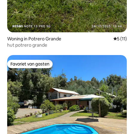
Woning in Potrero Grande
Gemiddeld
5 (11)
hut potrero grande
Favoriet van gasten
Favoriet van gasten