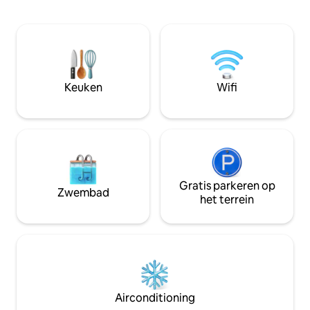
lunch kunt kopen. De hut heeft een
apparatuur, hout
keuken, koelkast en keukengerei, een
inbegrepen, kitch
terras met uitzicht op het bos en een
Gelegen aan de vo
houtkachel. Er is geen tv of internet.
natuurlijke reserv
Keuken
Wifi
Gratis parkeren op
Zwembad
het terrein
Airconditioning