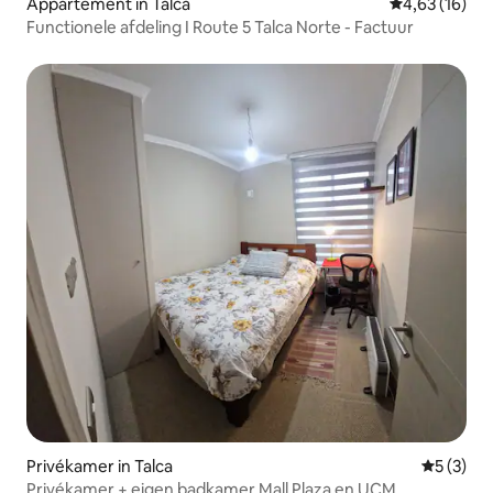
Appartement in Talca
Gemiddelde be
4,63 (16)
Functionele afdeling I Route 5 Talca Norte - Factuur
Privékamer in Talca
Gemiddeld
5 (3)
Privékamer + eigen badkamer Mall Plaza en UCM