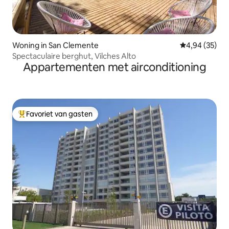
Woning in San Clemente
Gemiddelde be
4,94 (35)
Spectaculaire berghut, Vilches Alto
Appartementen met airconditioning
Favoriet van gasten
Topfavoriet van gasten