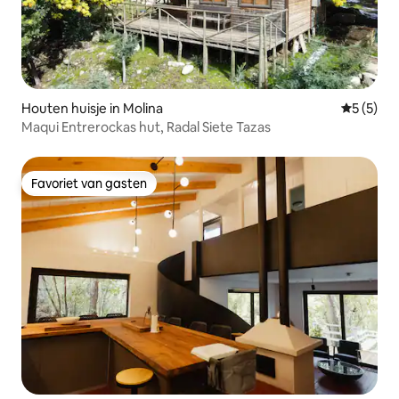
Houten huisje in Molina
Gemiddeld
5 (5)
Maqui Entrerockas hut, Radal Siete Tazas
Favoriet van gasten
Favoriet van gasten